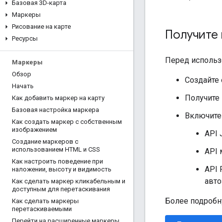
Базовая 3D-карта
Маркеры
Рисование на карте
Получите 
Ресурсы
Перед использ
Маркеры
Обзор
Создайте
Начать
Получите 
Как добавить маркер на карту
Базовая настройка маркера
Включите
Как создать маркер с собственным
изображением
API 
Создание маркеров с
использованием HTML и CSS
API 
Как настроить поведение при
API 
наложении
,
высоту и видимость
авто
Как сделать маркер кликабельным и
доступным для перетаскивания
Более подроб
Как сделать маркеры
перетаскиваемыми
Перейти на расширенные маркеры