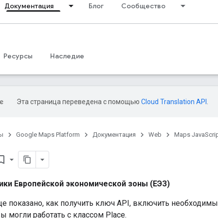
Документация
Блог
Сообщество
Ресурсы
Наследие
Эта страница переведена с помощью
Cloud Translation API
.
ы
Google Maps Platform
Документация
Web
Maps JavaScrip
rk_border
ики Европейской экономической зоны (ЕЭЗ)
це показано, как получить ключ API, включить необходимы
вы могли работать с классом Place.