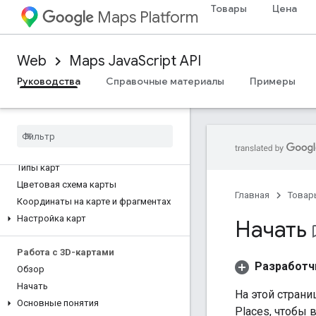
Товары
Цена
Maps Platform
Базовая карта
Добавьте карту Google на веб-
Web
Maps JavaScript API
страницу
Карта событий
Руководства
Справочные материалы
Примеры
Элементы управления картой
Управление масштабом и
панорамированием
Тип рендеринга (растровый и
векторный)
Типы карт
Цветовая схема карты
Главная
Товар
Координаты на карте и фрагментах
Настройка карт
Начать
bookma
Работа с 3D-картами
Разработч
Обзор
Начать
На этой страни
Основные понятия
Places, чтобы 