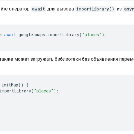
уйте оператор
await
для вызова
importLibrary()
из
asy
=
await
google
.
maps
.
importLibrary
(
"places"
);
также может загружать библиотеки без объявления пере
initMap
()
{
importLibrary
(
"places"
);