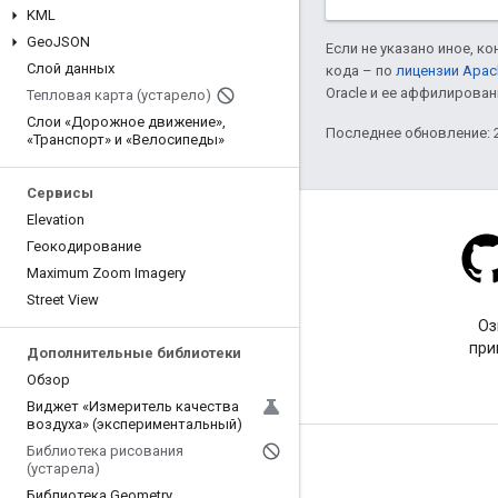
KML
Geo
JSON
Если не указано иное, к
Слой данных
кода – по
лицензии Apac
Oracle и ее аффилирован
Тепловая карта (устарело)
Слои «Дорожное движение»
,
Последнее обновление: 2
«Транспорт» и «Велосипеды»
Сервисы
Elevation
Геокодирование
Maximum Zoom Imagery
Stack Overflow
Street View
Задайте вопрос с тегом
Оз
google-maps.
при
Дополнительные библиотеки
Обзор
Виджет «Измеритель качества
воздуха» (экспериментальный)
Библиотека рисования
Подробнее
(устарела)
Библиотека Geometry