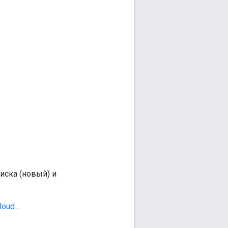
оиска (новый) и
loud
.