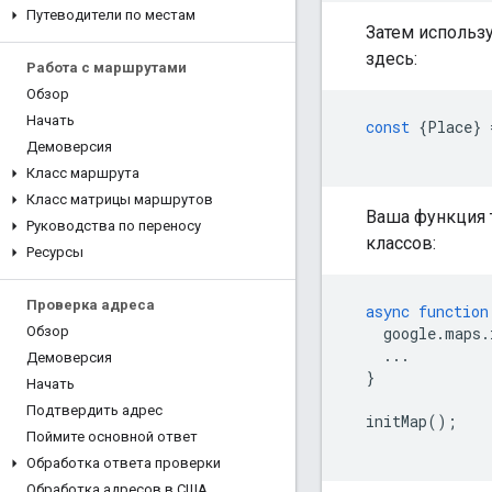
Путеводители по местам
Затем использ
здесь:
Работа с маршрутами
Обзор
Начать
const
{
Place
}
Демоверсия
Класс маршрута
Класс матрицы маршрутов
Ваша функция 
Руководства по переносу
классов:
Ресурсы
Проверка адреса
async
function
google
.
maps
.
Обзор
...
Демоверсия
}
Начать
Подтвердить адрес
initMap
();
Поймите основной ответ
Обработка ответа проверки
Обработка адресов в США