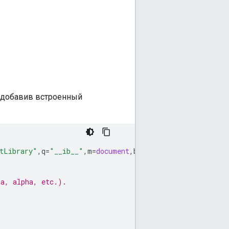
т, добавив встроенный
tLibrary"
,
q
=
"__ib__"
,
m
=
document
,
b
=
window
;
b
=
b
[
c
]
||
(
b
[
c
]
ta, alpha, etc.).