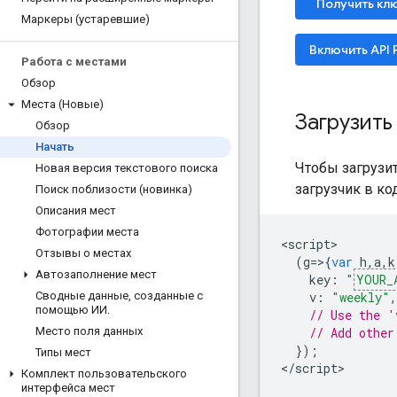
Получить клю
Маркеры (устаревшие)
Включить API 
Работа с местами
Обзор
Места (Новые)
Загрузить
Обзор
Начать
Чтобы загрузит
Новая версия текстового поиска
загрузчик в к
Поиск поблизости (новинка)
Описания мест
Фотографии места
<
script
Отзывы о местах
(
g
=>{
var
h
,
a
,
k
Автозаполнение мест
key
:
"
YOUR_
v
:
"weekly"
,
Сводные данные
,
созданные с
помощью ИИ
.
// Use the '
// Add other
Место поля данных
});
Типы мест
<
/script
>
Комплект пользовательского
интерфейса мест