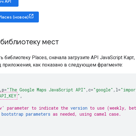
ч API
Places (новое)
 библиотеку мест
ь библиотеку Places, сначала загрузите API JavaScript Кар
од приложения, как показано в следующем фрагменте:
,
p
=
"The Google Maps JavaScript API"
,
c
=
"google"
,
l
=
"impor
API_KEY
"
,
v' parameter to indicate the 
version
 to use (weekly, be
 
bootstrap parameters
 as needed, using camel case.