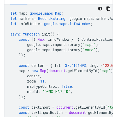
let
map
:
google.maps.Map
;
let
markers
:
Record<string
,
google
.
maps
.
marker
.
Adv
let
infoWindow
:
google.maps.InfoWindow
;
async
function
init
()
{
const
[{
Map
,
InfoWindow
},
{
ControlPosition
google
.
maps
.
importLibrary
(
'maps'
),
google
.
maps
.
importLibrary
(
'core'
),
]);
const
center
=
{
lat
:
37.4161493
,
lng
:
-
122.08
map
=
new
Map
(
document
.
getElementById
(
'map'
)
!
center
,
zoom
:
11
,
mapTypeControl
:
false
,
mapId
:
'DEMO_MAP_ID'
,
});
const
textInput
=
document
.
getElementById
(
'tex
const
textInputButton
=
document
.
getElementByI