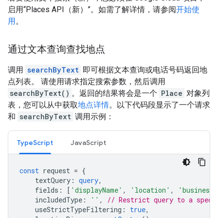
启用“Places API（新）”。如需了解详情，请参阅
开始使
用
。
通过文本查询查找地点
调用
searchByText
即可根据文本查询或电话号码返回地
点列表。 请使用请求指定搜索参数，然后调用
searchByText()
。返回的结果将会是一个
Place
对象列
表，您可以从中获取
地点详情
。以下代码段显示了一个请求
和
searchByText
调用示例：
TypeScript
JavaScript
const
request
=
{
textQuery
:
query
,
fields
:
[
'displayName'
,
'location'
,
'businessS
includedType
:
''
,
// Restrict query to a speci
useStrictTypeFiltering
:
true
,