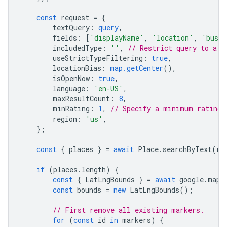
const
request
=
{
textQuery
:
query
,
fields
:
[
'displayName'
,
'location'
,
'busin
includedType
:
''
,
// Restrict query to a s
useStrictTypeFiltering
:
true
,
locationBias
:
map.getCenter
(),
isOpenNow
:
true
,
language
:
'en-US'
,
maxResultCount
:
8
,
minRating
:
1
,
// Specify a minimum rating.
region
:
'us'
,
};
const
{
places
}
=
await
Place
.
searchByText
(
re
if
(
places
.
length
)
{
const
{
LatLngBounds
}
=
await
google
.
maps
const
bounds
=
new
LatLngBounds
();
// First remove all existing markers.
for
(
const
id
in
markers
)
{