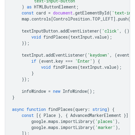
'text-input-button'
)
as
HTMLButtonElement
;
const
card
=
document
.
getElementById
(
'text-inp
map
.
controls
[
ControlPosition
.
TOP_LEFT
].
push
(
c
textInputButton
.
addEventListener
(
'click'
,
()
=
void
findPlaces
(
textInput
.
value
);
});
textInput
.
addEventListener
(
'keydown'
,
(
event
)
if
(
event
.
key
===
'Enter'
)
{
void
findPlaces
(
textInput
.
value
);
}
});
infoWindow
=
new
InfoWindow
();
}
async
function
findPlaces
(
query
:
string
)
{
const
[{
Place
},
{
AdvancedMarkerElement
}]
=
google
.
maps
.
importLibrary
(
'places'
),
google
.
maps
.
importLibrary
(
'marker'
),
]);