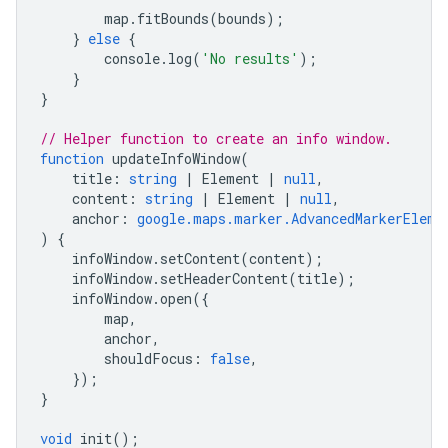
map
.
fitBounds
(
bounds
);
}
else
{
console
.
log
(
'No results'
);
}
}
// Helper function to create an info window.
function
updateInfoWindow
(
title
:
string
|
Element
|
null
,
content
:
string
|
Element
|
null
,
anchor
:
google.maps.marker.AdvancedMarkerEleme
)
{
infoWindow
.
setContent
(
content
);
infoWindow
.
setHeaderContent
(
title
);
infoWindow
.
open
({
map
,
anchor
,
shouldFocus
:
false
,
});
}
void
init
();