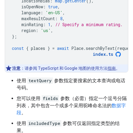
locationBias
:
map.getCenter
(),
isOpenNow
:
true
,
language
:
'en-US'
,
maxResultCount
:
8
,
minRating
:
1
,
// Specify a minimum rating.
region
:
'us'
,
};
const
{
places
}
=
await
Place
.
searchByText
(
reques
index
.
ts
注意
：请参阅 TypeScript 和 Google 地图的使用方法
指南
。
使用
textQuery
参数指定要搜索的文本查询或电话
号码。
您可以使用
fields
参数（必需）指定一个逗号分隔
列表，其中包含一个或多个采用驼峰命名法的
数据字
段
。
使用
includedType
参数可仅返回指定类型的结
果。