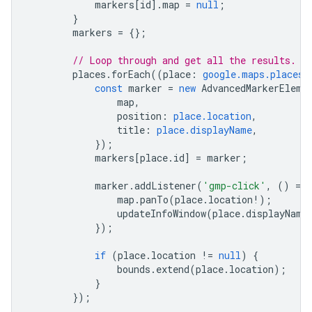
markers
[
id
].
map
=
null
;
}
markers
=
{};
// Loop through and get all the results.
places
.
forEach
((
place
:
google.maps.places.
const
marker
=
new
AdvancedMarkerEleme
map
,
position
:
place.location
,
title
:
place.displayName
,
});
markers
[
place
.
id
]
=
marker
;
marker
.
addListener
(
'gmp-click'
,
()
=
>
map
.
panTo
(
place
.
location
!
);
updateInfoWindow
(
place
.
displayName
});
if
(
place
.
location
!=
null
)
{
bounds
.
extend
(
place
.
location
);
}
});