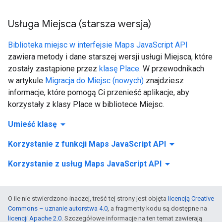
Usługa Miejsca (starsza wersja)
Biblioteka miejsc w interfejsie Maps JavaScript API
zawiera metody i dane starszej wersji usługi Miejsca, które
zostały zastąpione przez
klasę Place
. W przewodnikach
w artykule
Migracja do Miejsc (nowych)
znajdziesz
informacje, które pomogą Ci przenieść aplikacje, aby
korzystały z klasy Place w bibliotece Miejsc.
arrow_drop_down
Umieść klasę
arrow_drop_down
Korzystanie z funkcji Maps JavaScript API
arrow_drop_down
Korzystanie z usług Maps JavaScript API
O ile nie stwierdzono inaczej, treść tej strony jest objęta
licencją Creative
Commons – uznanie autorstwa 4.0
, a fragmenty kodu są dostępne na
licencji Apache 2.0
. Szczegółowe informacje na ten temat zawierają