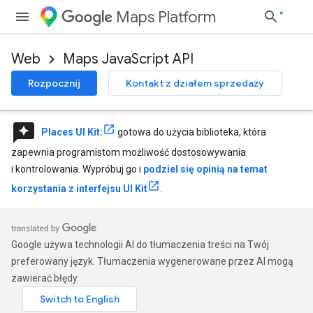
Maps Platform
Web
Maps JavaScript API
Rozpocznij
Kontakt z działem sprzedaży
reviews
Places UI Kit:
gotowa do użycia biblioteka, która
zapewnia programistom możliwość dostosowywania
i kontrolowania. Wypróbuj go i
podziel się opinią na temat
korzystania z interfejsu UI Kit
.
Google używa technologii AI do tłumaczenia treści na Twój
preferowany język. Tłumaczenia wygenerowane przez AI mogą
zawierać błędy.