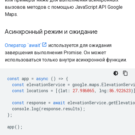
вызовов методов с помощью JavaScript API Google
Maps.
Асинхронный режим и ожидание
Оператор `await`
используется для ожидания
завершения выполнения Promise. Он может
использоваться только внутри асинхронной функции.
const
app
=
async
()
=
>
{
const
elevationService
=
google
.
maps
.
ElevationServ
const
locations
=
[{
lat
:
27.986065
,
lng
:
86.922623
}
const
response
=
await
elevationService
.
getElevati
console
.
log
(
response
.
results
);
};
app
();