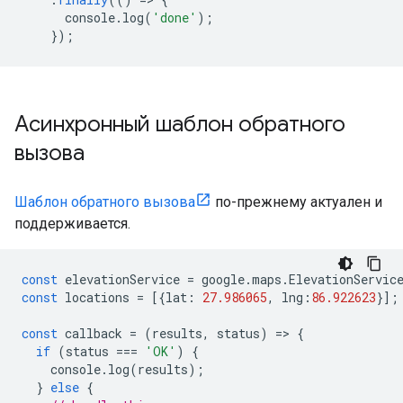
console
.
log
(
'done'
);
});
Асинхронный шаблон обратного
вызова
Шаблон обратного вызова
по-прежнему актуален и
поддерживается.
const
elevationService
=
google
.
maps
.
ElevationServic
const
locations
=
[{
lat
:
27.986065
,
lng
:
86.922623
}];
const
callback
=
(
results
,
status
)
=
>
{
if
(
status
===
'OK'
)
{
console
.
log
(
results
);
}
else
{