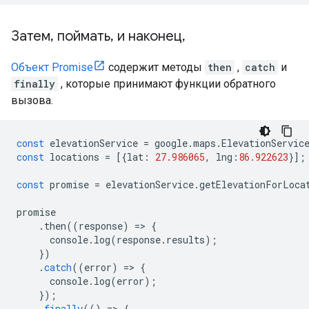
Затем
,
поймать
,
и наконец
,
Объект Promise
содержит методы
then
,
catch
и
finally
, которые принимают функции обратного
вызова.
const
elevationService
=
google
.
maps
.
ElevationServic
const
locations
=
[{
lat
:
27.986065
,
lng
:
86.922623
}];
const
promise
=
elevationService
.
getElevationForLoca
promise
.
then
((
response
)
=
>
{
console
.
log
(
response
.
results
);
})
.
catch
((
error
)
=
>
{
console
.
log
(
error
);
});
.
finally
(()
=
>
{