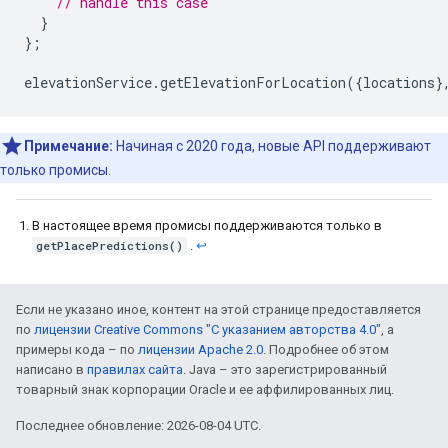
// handle this case
}
};
elevationService
.
getElevationForLocation
({
locations
}
Примечание:
Начиная с 2020 года, новые API поддерживают
только промисы.
В настоящее время промисы поддерживаются только в
getPlacePredictions()
.
↩
Если не указано иное, контент на этой странице предоставляется
по
лицензии Creative Commons "С указанием авторства 4.0"
, а
примеры кода – по
лицензии Apache 2.0
. Подробнее об этом
написано в
правилах сайта
. Java – это зарегистрированный
товарный знак корпорации Oracle и ее аффилированных лиц.
Последнее обновление: 2026-08-04 UTC.