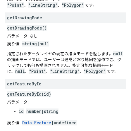
"Point"
"LineString"
"Polygon"
、
、
です。
get
Drawing
Mode
getDrawingMode()
パラメータ:
なし
string|null
戻り値:
null
指定されたデータレイヤの現在の描画モードを返します。
の描画モードでは、ユーザーは通常どおり地図を操作でき、ク
リックしても何も描画されません。指定可能な描画モード
null
"Point"
"LineString"
"Polygon"
は、
、
、
、
です。
get
Feature
By
Id
getFeatureById(id)
パラメータ:
id
number|string
:
Data.Feature
|undefined
戻り値: