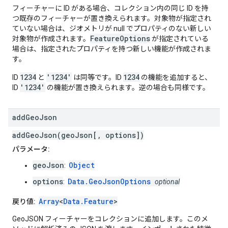
フィーチャーに ID がある場合、コレクション内の同じ ID を持
つ既存のフィーチャーが置き換えられます。対象物が指定され
ていない場合は、ジオメトリが null でプロパティのない新しい
FeatureOptions
対象物が作成されます。
が指定されている
場合は、指定されたプロパティを持つ新しい機能が作成されま
す。
1234
'1234'
1234
ID
と
は同等です。ID
の機能を追加すると、
'1234'
ID
の機能が置き換えられます。逆の場合も同様です。
add
Geo
Json
addGeoJson(geoJson[, options])
パラメータ:
geoJson
Object
:
options
Data.GeoJsonOptions
:
optional
Array
<
Data.Feature
>
戻り値:
GeoJSON フィーチャーをコレクションに追加します。このメ