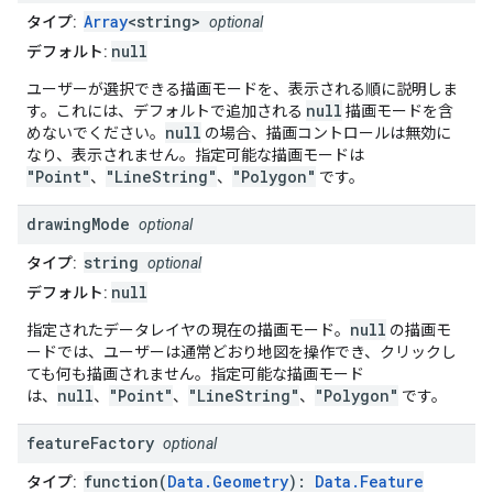
Array
<string>
タイプ:
optional
null
デフォルト:
ユーザーが選択できる描画モードを、表示される順に説明しま
null
す。これには、デフォルトで追加される
描画モードを含
null
めないでください。
の場合、描画コントロールは無効に
なり、表示されません。指定可能な描画モードは
"Point"
"LineString"
"Polygon"
、
、
です。
drawing
Mode
optional
string
タイプ:
optional
null
デフォルト:
null
指定されたデータレイヤの現在の描画モード。
の描画モ
ードでは、ユーザーは通常どおり地図を操作でき、クリックし
ても何も描画されません。指定可能な描画モード
null
"Point"
"LineString"
"Polygon"
は、
、
、
、
です。
feature
Factory
optional
function(
Data.Geometry
):
Data.Feature
タイプ: