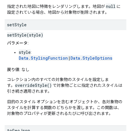
null
指定された地図に特徴をレンダリングします。地図が
に
設定されている場合、地図から対象物が削除されます。
set
Style
setStyle(style)
パラメータ:
style
:
Data.StylingFunction
|
Data.StyleOptions
戻り値:
なし
コレクション内のすべての対象物のスタイルを設定しま
overrideStyle()
す。
で対象物ごとに指定されたスタイルは
引き続き適用されます。
目的のスタイル オプションを含むオブジェクトか、各対象物の
スタイルを計算する関数のどちらかを渡します。この関数は、
対象物のプロパティが更新されるたびに呼び出されます。
to
Geo
Json