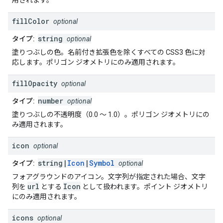
用されます。
fill
Color
optional
string
タイプ:
optional
塗りつぶしの色。名前付き拡張色を除くすべての CSS3 色に対
応します。ポリゴン ジオメトリにのみ適用されます。
fill
Opacity
optional
number
タイプ:
optional
塗りつぶしの不透明度（0.0 ～ 1.0）。ポリゴン ジオメトリにの
み適用されます。
icon
optional
string|
Icon
|
Symbol
タイプ:
optional
フォアグラウンドのアイコン。文字列が指定された場合、文字
url
Icon
列を
とする
として扱われます。ポイント ジオメトリ
にのみ適用されます。
icons
optional