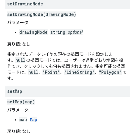
set
Drawing
Mode
setDrawingMode(drawingMode)
パラメータ:
drawingMode
string
:
optional
戻り値:
なし
指定されたデータレイヤの現在の描画モードを設定しま
null
す。
の描画モードでは、ユーザーは通常どおり地図を操
作でき、クリックしても何も描画されません。指定可能な描画
null
"Point"
"LineString"
"Polygon"
モードは、
、
、
、
で
す。
set
Map
setMap(map)
パラメータ:
map
Map
:
戻り値:
なし