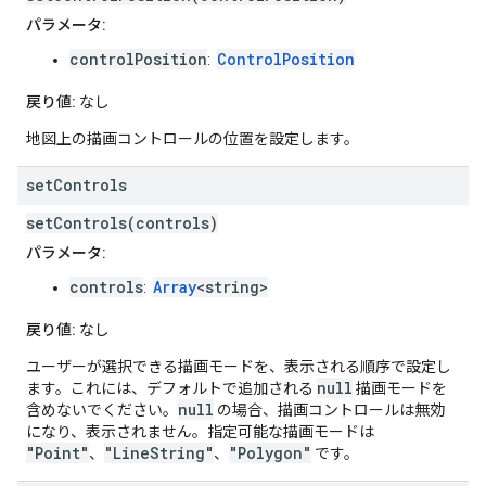
パラメータ:
controlPosition
ControlPosition
:
戻り値:
なし
地図上の描画コントロールの位置を設定します。
set
Controls
setControls(controls)
パラメータ:
controls
Array
<string>
:
戻り値:
なし
ユーザーが選択できる描画モードを、表示される順序で設定し
null
ます。これには、デフォルトで追加される
描画モードを
null
含めないでください。
の場合、描画コントロールは無効
になり、表示されません。指定可能な描画モードは
"Point"
"LineString"
"Polygon"
、
、
です。