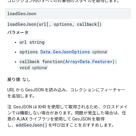
コレクション内のすべての対象物のスタイルを取得します。
load
Geo
Json
loadGeoJson(url[, options, callback])
パラメータ:
url
string
:
options
Data.GeoJsonOptions
:
optional
callback
function(
Array
<
Data.Feature
>):
:
void
optional
戻り値:
なし
URL から GeoJSON を読み込み、コレクションにフィーチャー
を追加します。
注: GeoJSON は XHR を使用して取得されるため、クロスドメイ
ンでは機能しない場合があります。問題が発生した場合は、任
意の AJAX ライブラリを使用して GeoJSON を取得
addGeoJson()
し、
を呼び出すことをおすすめします。