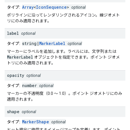
Array
<
IconSequence
>
タイプ:
optional
ポリラインに沿ってレンダリングされるアイコン。線ジオメト
リにのみ適用されます。
label
optional
string|
MarkerLabel
タイプ:
optional
マーカーにラベルを追加します。ラベルには、文字列または
MarkerLabel
オブジェクトを指定できます。ポイント ジオメ
トリにのみ適用されます。
opacity
optional
number
タイプ:
optional
マーカーの不透明度（0.0 ～ 1.0）。ポイント ジオメトリにのみ
適用されます。
shape
optional
MarkerShape
タイプ:
optional
ヒット検出に使用するイメージマップを定義します。ポイント