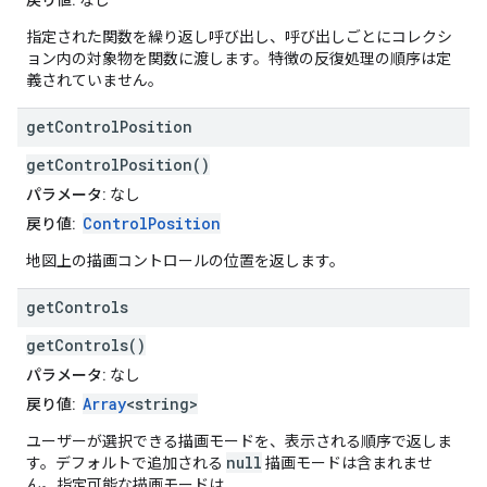
戻り値:
なし
指定された関数を繰り返し呼び出し、呼び出しごとにコレクシ
ョン内の対象物を関数に渡します。特徴の反復処理の順序は定
義されていません。
get
Control
Position
getControlPosition()
パラメータ:
なし
ControlPosition
戻り値:
地図上の描画コントロールの位置を返します。
get
Controls
getControls()
パラメータ:
なし
Array
<string>
戻り値:
ユーザーが選択できる描画モードを、表示される順序で返しま
null
す。デフォルトで追加される
描画モードは含まれませ
ん。指定可能な描画モードは