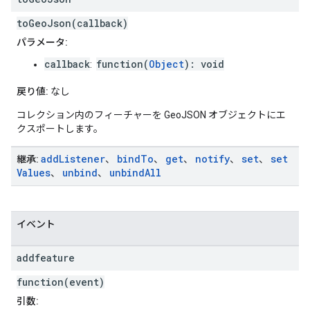
toGeoJson(callback)
パラメータ:
callback
function(
Object
): void
:
戻り値:
なし
コレクション内のフィーチャーを GeoJSON オブジェクトにエ
クスポートします。
add
Listener
bind
To
get
notify
set
set
継承:
、
、
、
、
、
Values
unbind
unbind
All
、
、
イベント
addfeature
function(event)
引数: