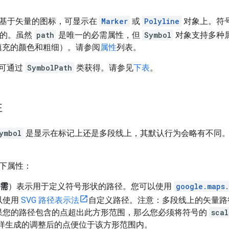
基于矢量的图标，可显示在
Marker
或
Polyline
对象上。符
义的。虽然
path
是唯一的必需属性，但
Symbol
对象支持多种
填充的颜色和粗细）。请参阅
属性
列表。
可通过
SymbolPath
类获得。请参见
下表
。
性
ymbol
是显示在标记上还是多段线上，其默认行为会略有不同
下属性：
需
）表示用于定义符号形状的路径。您可以使用
google.maps
以使用
SVG 路径表示法
自定义路径。注意：多段线上的矢量路径不
果您的路径包含的点超出此方形范围，那么您必须将符号的
scal
这样生成的调整后的点便位于该方形范围内。