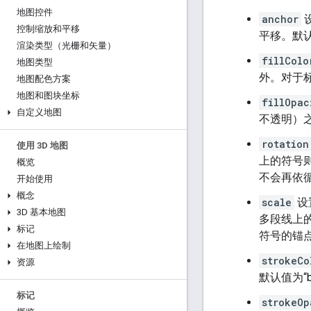
地图控件
anchor
控制缩放和平移
平移。默
渲染类型（光栅和矢量）
fillColo
地图类型
外。对于标
地图配色方案
地图和图块坐标
fillOpac
自定义地图
不透明）之
rotation
使用 3D 地图
上的符号
概览
不会再依
开始使用
概念
scale
设
3D 基本地图
多段线上的
标记
符号的锚
在地图上绘制
strokeCo
资源
默认值为“
标记
strokeOp