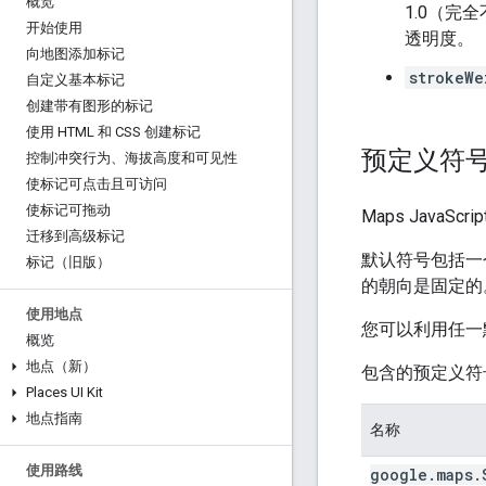
概览
1.0（完
开始使用
透明度。
向地图添加标记
strokeWe
自定义基本标记
创建带有图形的标记
使用 HTML 和 CSS 创建标记
预定义符
控制冲突行为、海拔高度和可见性
使标记可点击且可访问
使标记可拖动
Maps JavaS
迁移到高级标记
默认符号包括一
标记（旧版）
的朝向是固定的
使用地点
您可以利用任一
概览
地点（新）
包含的预定义符
Places UI Kit
地点指南
名称
使用路线
google
.
maps
.