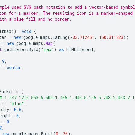
mple uses SVG path notation to add a vector-based symbo
con for a marker. The resulting icon is a marker-shaped
ith a blue fill and no border.
itMap
()
:
void
{
ter
=
new
google
.
maps
.
LatLng
(
-
33.712451
,
150.311823
);
=
new
google
.
maps
.
Map
(
t
.
getElementById
(
"map"
)
as
HTMLElement
,
9
,
r
:
center
,
Marker
=
{
M-1.547 12l6.563-6.609-1.406-1.406-5.156 5.203-2.063-2.1
or
:
"blue"
,
city
:
0.6
,
eight
:
0
,
n
:
0
,
2
,
new
google
.
maps
.
Point
(
0
,
20
),