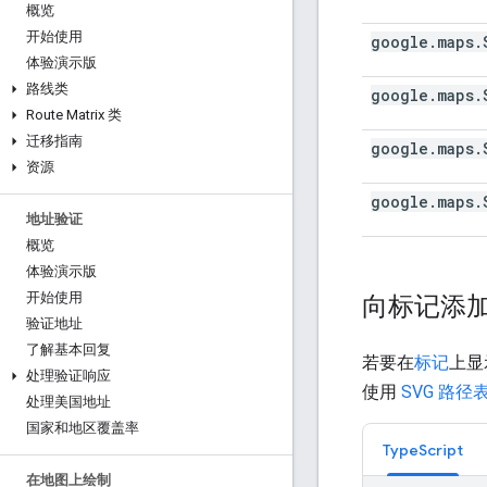
概览
开始使用
google
.
maps
.
体验演示版
路线类
google
.
maps
.
Route Matrix 类
迁移指南
google
.
maps
.
资源
google
.
maps
.
地址验证
概览
体验演示版
开始使用
向标记添
验证地址
了解基本回复
若要在
标记
上显
处理验证响应
使用
SVG 路径
处理美国地址
国家和地区覆盖率
TypeScript
在地图上绘制