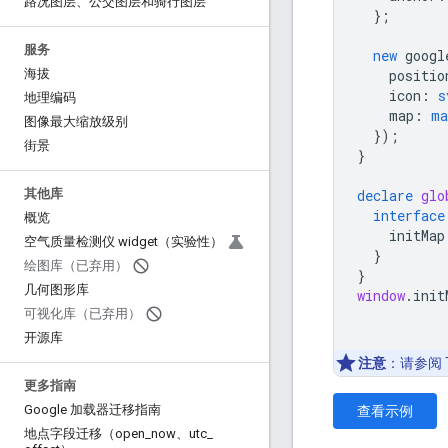
路况图层、公交图层和骑行图层
};
服务
new
googl
positio
海拔
icon
:
s
地理编码
map
:
ma
图像最大缩放级别
});
街景
}
declare
glo
其他库
interface
概览
initMap
空气质量检测仪 widget（实验性）
}
绘图库（已弃用）
}
几何图形库
window
.
init
可视化库（已弃用）
开源库
注意
：请参阅 T
更多指南
查看示例
Google 加载器迁移指南
地点字段迁移（open
_
now、utc
_