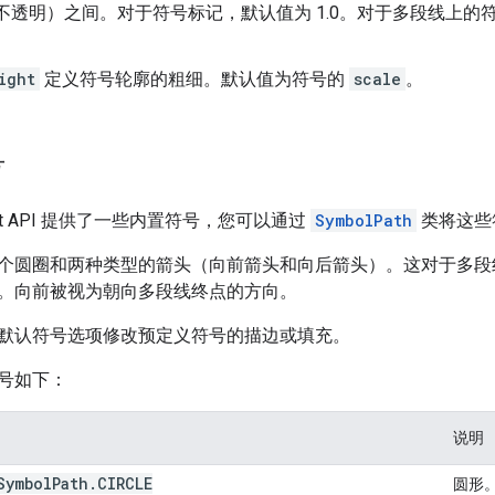
全不透明）之间。对于符号标记，默认值为 1.0。对于多段线上
ight
定义符号轮廓的粗细。默认值为符号的
scale
。
号
cript API 提供了一些内置符号，您可以通过
SymbolPath
类将这些
个圆圈和两种类型的箭头（向前箭头和向后箭头）。这对于多段
。向前被视为朝向多段线终点的方向。
默认符号选项修改预定义符号的描边或填充。
号如下：
说明
Symbol
Path
.
CIRCLE
圆形