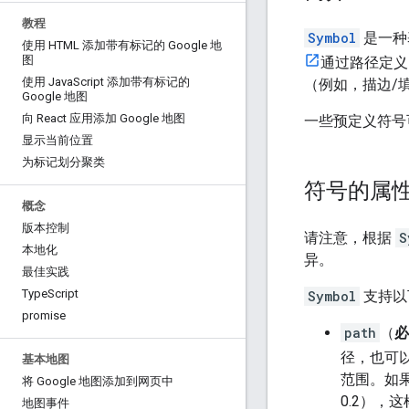
教程
Symbol
是一种
使用 HTML 添加带有标记的 Google 地
图
通过路径定
使用 Java
Script 添加带有标记的
（例如，描边/
Google 地图
向 React 应用添加 Google 地图
一些预定义符号
显示当前位置
为标记划分聚类
符号的属
概念
版本控制
请注意，根据
S
本地化
异。
最佳实践
Type
Script
Symbol
支持以
promise
path
（
必
径，也可
基本地图
范围。如
将 Google 地图添加到网页中
0.2），
地图事件