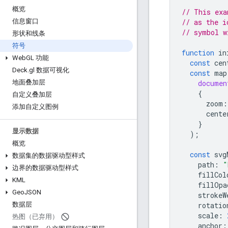
概览
// This exa
// as the i
信息窗口
// symbol w
形状和线条
符号
function
in
Web
GL 功能
const
cen
Deck
.
gl 数据可视化
const
map
documen
地面叠加层
{
自定义叠加层
zoom
:
添加自定义图例
cente
}
显示数据
);
概览
const
svg
数据集的数据驱动型样式
path
:
"
边界的数据驱动型样式
fillCol
KML
fillOpa
Geo
JSON
strokeW
rotatio
数据层
scale
:
热图（已弃用）
anchor
: