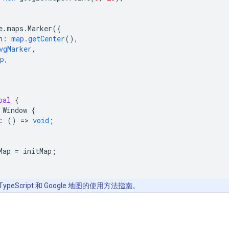
e
.
maps
.
Marker
({
n
:
map.getCenter
(),
vgMarker
,
p
,
bal
{
Window
{
:
()
=
>
void
;
Map
=
initMap
;
ypeScript 和 Google 地图的使用方法
指南
。