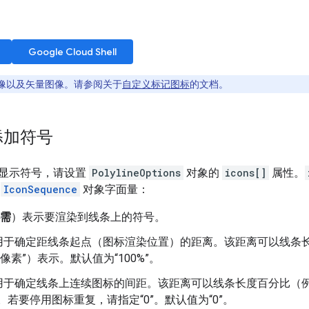
Google Cloud Shell
像以及矢量图像。请参阅关于
自定义标记图标
的文档。
添加符号
显示符号，请设置
PolylineOptions
对象的
icons[]
属性。
的
IconSequence
对象字面量：
需
）表示要渲染到线条上的符号。
用于确定距线条起点（图标渲染位置）的距离。该距离可以线条长度
 像素”）表示。默认值为“100%”。
于确定线条上连续图标的间距。该距离可以线条长度百分比（例如“5
。若要停用图标重复，请指定“0”。默认值为“0”。