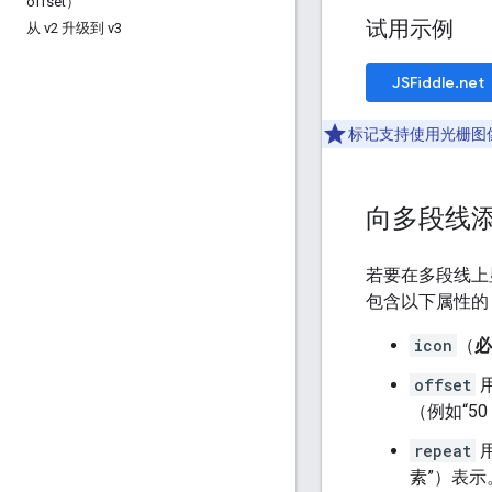
offset）
试用示例
从 v2 升级到 v3
JSFiddle.net
标记支持使用光栅图
向多段线
若要在多段线上
包含以下属性
icon
（
必
offset
（例如“50
repeat
用
素”）表示