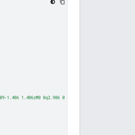
l
09-1.406 1.406zM0 0q2.906 0 4.945 2.039t2.039 4.945q0 1.