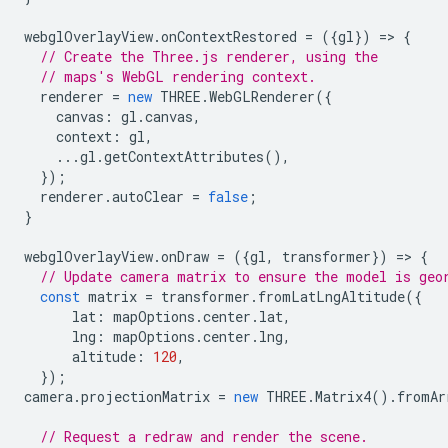
webglOverlayView
.
onContextRestored
=
({
gl
})
=
>
{
// Create the Three.js renderer, using the
// maps's WebGL rendering context.
renderer
=
new
THREE
.
WebGLRenderer
({
canvas
:
gl
.
canvas
,
context
:
gl
,
...
gl
.
getContextAttributes
(),
});
renderer
.
autoClear
=
false
;
}
webglOverlayView
.
onDraw
=
({
gl
,
transformer
})
=
>
{
// Update camera matrix to ensure the model is geo
const
matrix
=
transformer
.
fromLatLngAltitude
({
lat
:
mapOptions
.
center
.
lat
,
lng
:
mapOptions
.
center
.
lng
,
altitude
:
120
,
});
camera
.
projectionMatrix
=
new
THREE
.
Matrix4
().
fromAr
// Request a redraw and render the scene.