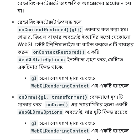
রেন্ডারিং কনটেক্সটে তাৎক্ষণিক অ্যাক্সেসের প্রয়োজন হয়
না।
রেন্ডারিং কনটেক্সট উপলব্ধ হলে
onContextRestored({gl})
একবার কল করা হয়।
শেডার, জিএল বাফার অবজেক্ট ইত্যাদির মতো যেকোনো
WebGL স্টেট ইনিশিয়ালাইজ বা বাইন্ড করতে এটি ব্যবহার
করুন।
onContextRestored()
একটি
WebGLStateOptions
ইনস্ট্যান্স গ্রহণ করে, যেটিতে
একটিমাত্র ফিল্ড থাকে:
gl
হলো বেসম্যাপ দ্বারা ব্যবহৃত
WebGLRenderingContext
এর একটি হ্যান্ডেল।
onDraw({gl, transformer})
বেসম্যাপে দৃশ্যটি
রেন্ডার করে।
onDraw()
এর প্যারামিটার হলো একটি
WebGLDrawOptions
অবজেক্ট, যার দুটি ফিল্ড রয়েছে:
gl
হলো বেসম্যাপ দ্বারা ব্যবহৃত
WebGLRenderingContext
এর একটি হ্যান্ডেল।