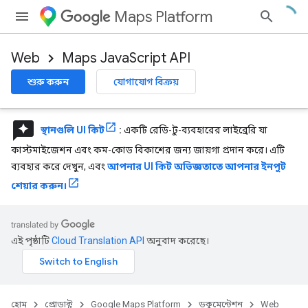
Maps Platform
Web
Maps JavaScript API
শুরু করুন
যোগাযোগ বিক্রয়
reviews
স্থানগুলি UI কিট
:
একটি রেডি-টু-ব্যবহারের লাইব্রেরি যা
কাস্টমাইজেশন এবং কম-কোড বিকাশের জন্য জায়গা প্রদান করে। এটি
ব্যবহার করে দেখুন, এবং
আপনার UI কিট অভিজ্ঞতাতে আপনার ইনপুট
শেয়ার করুন।
এই পৃষ্ঠাটি
Cloud Translation API
অনুবাদ করেছে।
হোম
প্রোডাক্ট
Google Maps Platform
ডকুমেন্টেশন
Web