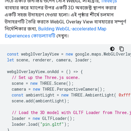
নিচে একটি জনপ্রিয় ওপেন সোর্স WebGL লাইব্রেরি,
Three.js
ব্যবহার করে ম্যাপের উপর একটি 3D অবজেক্ট স্থাপন করার
একটি সহজ উদাহরণ দেওয়া হলো। এই পৃষ্ঠার শীর্ষে চলমান
উদাহরণটি তৈরি করতে WebGL Overlay View ব্যবহারের সম্পূর্ণ
নির্দেশিকার জন্য,
Building WebGL-accelerated Map
Experiences কোডল্যাবটি
দেখুন।
const
webglOverlayView
=
new
google
.
maps
.
WebGLOverla
let
scene
,
renderer
,
camera
,
loader
;
webglOverlayView
.
onAdd
=
()
=
>
{
// Set up the Three.js scene.
scene
=
new
THREE
.
Scene
();
camera
=
new
THREE
.
PerspectiveCamera
();
const
ambientLight
=
new
THREE
.
AmbientLight
(
0xfff
scene
.
add
(
ambientLight
);
// Load the 3D model with GLTF Loader from Three.
loader
=
new
GLTFLoader
();
loader
.
load
(
"pin.gltf"
);
}