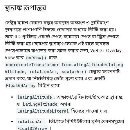
স্থানাঙ্ক রূপান্তর
ভেক্টর ম্যাপে কোনো বস্তুর অবস্থান অক্ষাংশ ও দ্রাঘিমাংশ
স্থানাঙ্কের পাশাপাশি উচ্চতা প্রদানের মাধ্যমে নির্দিষ্ট করা হয়।
তবে, 3D গ্রাফিক্স ওয়ার্ল্ড স্পেস, ক্যামেরা স্পেস বা স্ক্রিন স্পেসে
নির্দিষ্ট করা হয়। ম্যাপের স্থানাঙ্কগুলোকে এই বহুল ব্যবহৃত
স্পেসগুলোতে রূপান্তর করা সহজ করার জন্য, WebGL Overlay
View তার
onDraw()
হুকে
coordinateTransformer.fromLatLngAltitude(latLng
Altitude, rotationArr, scalarArr)
হেল্পার ফাংশনটি
প্রদান করে, যা নিম্নলিখিত ডেটা গ্রহণ করে এবং একটি
Float64Array
রিটার্ন করে:
latLngAltitude
: অক্ষাংশ/দ্রাঘিমাংশ/উচ্চতার স্থানাঙ্ক,
যা
LatLngAltitude
অথবা
LatLngAltitudeLiteral
হিসেবে পাওয়া যায়।
rotationArr
: ডিগ্রিতে নির্দিষ্ট ইউলার ঘূর্ণন কোণসমূহের
Float32Array
।