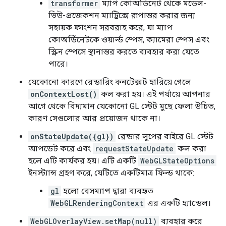
transformer
ম্যাপ কোঅর্ডিনেট থেকে মডেল-
ভিউ-প্রজেকশন ম্যাট্রিক্সে রূপান্তর করার জন্য
সহায়ক ফাংশন সরবরাহ করে, যা ম্যাপ
কোঅর্ডিনেটকে ওয়ার্ল্ড স্পেস, ক্যামেরা স্পেস এবং
স্ক্রিন স্পেসে স্থানান্তর করতে ব্যবহার করা যেতে
পারে।
যেকোনো কারণে রেন্ডারিং কনটেক্সট হারিয়ে গেলে
onContextLost()
কল করা হয়। এই পর্যায়ে আপনার
আগে থেকে বিদ্যমান যেকোনো GL স্টেট মুছে ফেলা উচিত,
কারণ সেগুলোর আর প্রয়োজন থাকে না।
onStateUpdate({gl})
রেন্ডার লুপের বাইরে GL স্টেট
আপডেট করে এবং
requestStateUpdate
কল করা
হলে এটি কার্যকর হয়। এটি একটি
WebGLStateOptions
ইনস্ট্যান্স গ্রহণ করে, যেটিতে একটিমাত্র ফিল্ড থাকে:
gl
হলো বেসম্যাপ দ্বারা ব্যবহৃত
WebGLRenderingContext
এর একটি হ্যান্ডেল।
WebGLOverlayView.setMap(null)
ব্যবহার করে