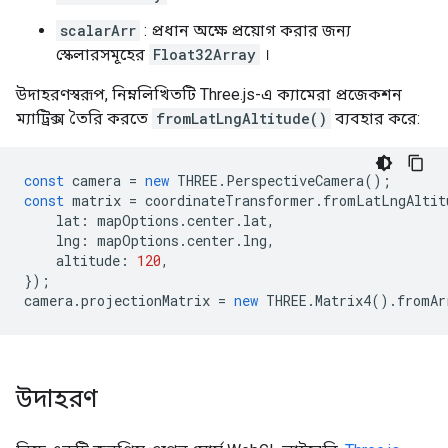
scalarArr
: প্রধান অক্ষে প্রয়োগ করার জন্য
স্কেলারসমূহের
Float32Array
।
উদাহরণস্বরূপ, নিম্নলিখিতটি Three.js-এ ক্যামেরা প্রজেকশন
ম্যাট্রিক্স তৈরি করতে
fromLatLngAltitude()
ব্যবহার করে:
const
camera
=
new
THREE
.
PerspectiveCamera
();
const
matrix
=
coordinateTransformer
.
fromLatLngAltit
lat
:
mapOptions
.
center
.
lat
,
lng
:
mapOptions
.
center
.
lng
,
altitude
:
120
,
});
camera
.
projectionMatrix
=
new
THREE
.
Matrix4
().
fromAr
উদাহরণ