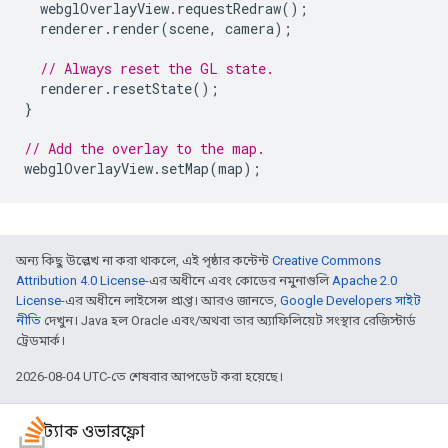
webglOverlayView
.
requestRedraw
();
renderer
.
render
(
scene
,
camera
);
// Always reset the GL state.
renderer
.
resetState
();
}
// Add the overlay to the map.
webglOverlayView
.
setMap
(
map
);
অন্য কিছু উল্লেখ না করা থাকলে, এই পৃষ্ঠার কন্টেন্ট
Creative Commons
Attribution 4.0 License
-এর অধীনে এবং কোডের নমুনাগুলি
Apache 2.0
License
-এর অধীনে লাইসেন্স প্রাপ্ত। আরও জানতে,
Google Developers সাইট
নীতি
দেখুন। Java হল Oracle এবং/অথবা তার অ্যাফিলিয়েট সংস্থার রেজিস্টার্ড
ট্রেডমার্ক।
2026-08-04 UTC-তে শেষবার আপডেট করা হয়েছে।
স্ট্যাক ওভারফ্লো