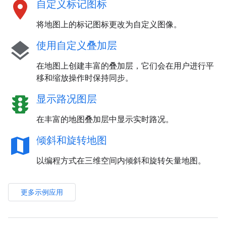
location_on
自定义标记图标
将地图上的标记图标更改为自定义图像。
layers
使用自定义叠加层
在地图上创建丰富的叠加层，它们会在用户进行平
移和缩放操作时保持同步。
traffic
显示路况图层
在丰富的地图叠加层中显示实时路况。
map
倾斜和旋转地图
以编程方式在三维空间内倾斜和旋转矢量地图。
更多示例应用