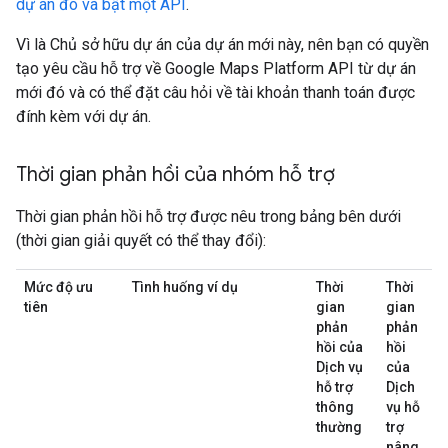
dự án đó và bật một API
.
Vì là Chủ sở hữu dự án của dự án mới này, nên bạn có quyền
tạo yêu cầu hỗ trợ về Google Maps Platform API từ dự án
mới đó và có thể đặt câu hỏi về tài khoản thanh toán được
đính kèm với dự án.
Thời gian phản hồi của nhóm hỗ trợ
Thời gian phản hồi hỗ trợ được nêu trong bảng bên dưới
(thời gian giải quyết có thể thay đổi):
Mức độ ưu
Tình huống ví dụ
Thời
Thời
tiên
gian
gian
phản
phản
hồi của
hồi
Dịch vụ
của
hỗ trợ
Dịch
thông
vụ hỗ
thường
trợ
nâng