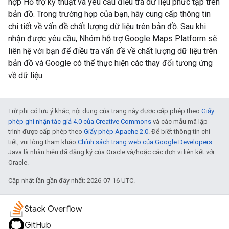
hợp Hỗ trợ kỹ thuật và yêu cầu điều tra dữ liệu phức tạp trên
bản đồ. Trong trường hợp của bạn, hãy cung cấp thông tin
chi tiết về vấn đề chất lượng dữ liệu trên bản đồ. Sau khi
nhận được yêu cầu, Nhóm hỗ trợ Google Maps Platform sẽ
liên hệ với bạn để điều tra vấn đề về chất lượng dữ liệu trên
bản đồ và Google có thể thực hiện các thay đổi tương ứng
về dữ liệu.
Trừ phi có lưu ý khác, nội dung của trang này được cấp phép theo
Giấy
phép ghi nhận tác giả 4.0 của Creative Commons
và các mẫu mã lập
trình được cấp phép theo
Giấy phép Apache 2.0
. Để biết thông tin chi
tiết, vui lòng tham khảo
Chính sách trang web của Google Developers
.
Java là nhãn hiệu đã đăng ký của Oracle và/hoặc các đơn vị liên kết với
Oracle.
Cập nhật lần gần đây nhất: 2026-07-16 UTC.
Stack Overflow
GitHub