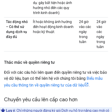
dụ: gây bất tiện hoặc ảnh
hưởng nhỏ đến các quy
trình kinh doanh).
Tác động nhỏ
Ít hoặc không ảnh hưởng
24 giờ
24 giờ
– Có thể sử
đến hoạt động kinh doanh
vào các
vào
dụng dịch vụ
hoặc kỹ thuật.
ngày
các
đầy đủ
trong
ngày
tuần
trong
tuần
Thắc mắc về quyền riêng tư
Đối với các câu hỏi liên quan đến quyền riêng tư và việc bảo
vệ dữ liệu, bạn có thể liên hệ với chúng tôi bằng
Biểu mẫu
yêu cầu thông tin về quyền riêng tư của dữ liệu
.
Chuyển yêu cầu lên cấp cao hơn
Lưu ý:
Chỉ những người đăng ký gói
Dịch vụ hỗ trợ nâng cao
mới có