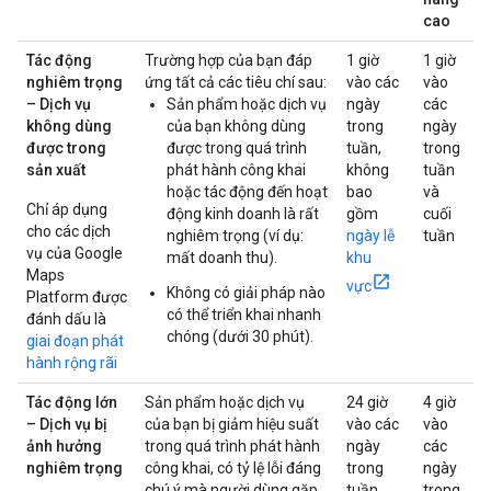
cao
Tác động
Trường hợp của bạn đáp
1 giờ
1 giờ
nghiêm trọng
ứng tất cả các tiêu chí sau:
vào các
vào
– Dịch vụ
Sản phẩm hoặc dịch vụ
ngày
các
không dùng
của bạn không dùng
trong
ngày
được trong
được trong quá trình
tuần,
trong
sản xuất
phát hành công khai
không
tuần
hoặc tác động đến hoạt
bao
và
Chỉ áp dụng
động kinh doanh là rất
gồm
cuối
cho các dịch
nghiêm trọng (ví dụ:
ngày lễ
tuần
vụ của Google
mất doanh thu).
khu
Maps
vực
Không có giải pháp nào
Platform được
có thể triển khai nhanh
đánh dấu là
chóng (dưới 30 phút).
giai đoạn phát
hành rộng rãi
Tác động lớn
Sản phẩm hoặc dịch vụ
24 giờ
4 giờ
– Dịch vụ bị
của bạn bị giảm hiệu suất
vào các
vào
ảnh hưởng
trong quá trình phát hành
ngày
các
nghiêm trọng
công khai, có tỷ lệ lỗi đáng
trong
ngày
chú ý mà người dùng gặp
tuần
trong