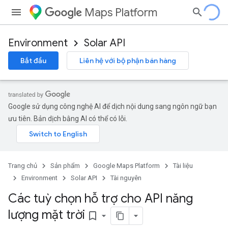
Maps Platform
Environment
Solar API
Bắt đầu
Liên hệ với bộ phận bán hàng
Google sử dụng công nghệ AI để dịch nội dung sang ngôn ngữ bạn
ưu tiên. Bản dịch bằng AI có thể có lỗi.
Trang chủ
Sản phẩm
Google Maps Platform
Tài liệu
Environment
Solar API
Tài nguyên
Các tuỳ chọn hỗ trợ cho API năng
lượng mặt trời
bookmark_border