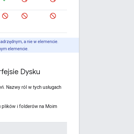
adrzędnym, a nie w elemencie.
mym elemencie.
rfejsie Dysku
eń. Nazwy ról w tych usługach
u plików i folderów na Moim