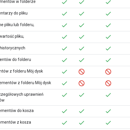
lementów w folderze
tarzy do pliku
 pliku lub folderu,
artość pliku,
 historycznych
ntów do folderu
tów z folderu Mój dysk
lementów z folderu Mój dysk
zczegółowych uprawnień
ków
lementów do kosza
ementów z kosza