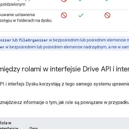
współdzielonym
usuwanie ustawienia
ostępu w folderach na dysku
anizer
lub
fileOrganizer
w bezpośrednim lub pośrednim elemencie n
zer
w bezpośrednim lub pośrednim elemencie nadrzędnym, a nie w sa
iędzy rolami w interfejsie Drive API i inte
API i interfejs Dysku korzystają z tego samego systemu uprawni
 znajdziesz informacje o tym, jak role są powiązane w przypadk
Rola w
interfejsie
Opis