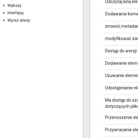
Odczytaj listę e
Wykazy
Interfejsy
Dodawanie komen
Wpisz aliasy
zmienić metadane
modyfikować zaw
Dostęp do wersji
Dodawanie eleme
Usuwanie elemen
Udostępnianie e
Ma dostęp do s
dotyczących pli
Przenoszenie e
Przywracanie el