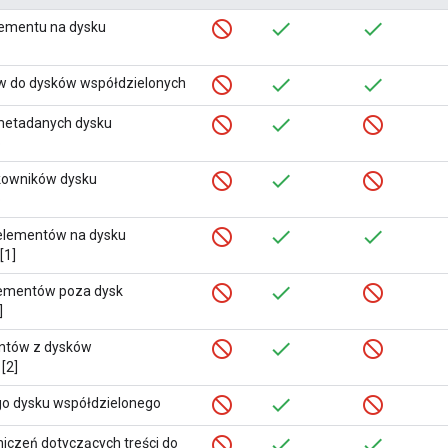
lementu na dysku
w do dysków współdzielonych
metadanych dysku
o
kowników dysku
o
elementów na dysku
[1]
lementów poza dysk
]
ntów z dysków
[2]
o dysku współdzielonego
iczeń dotyczących treści do