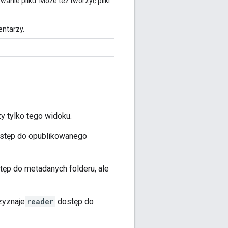
anie pliku. Może też tworzyć pliki
entarzy.
zy tylko tego widoku.
stęp do opublikowanego
ęp do metadanych folderu, ale
zyznaje
reader
dostęp do