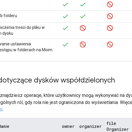
ub folderu
czenia treści do pliku w
m dysku
wanie ustawienia
ostępu w folderach na Moim
dotyczące dysków współdzielonych
j znajdziesz operacje, które użytkownicy mogą wykonywać na d
lnych ról, gdy rola nie jest ograniczona do wyświetlania. Więce
i
.
file
owner
organizer
łanie
Organizer