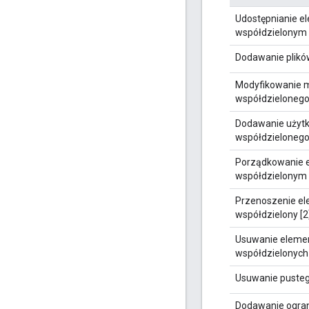
Udostępnianie e
współdzielonym
Dodawanie plikó
Modyfikowanie 
współdzieloneg
Dodawanie użyt
współdzieloneg
Porządkowanie 
współdzielonym 
Przenoszenie e
współdzielony [2
Usuwanie eleme
współdzielonych 
Usuwanie pusteg
Dodawanie ogran