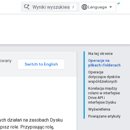
/
Na tej stronie
erowany
Operacje na
plikach i folderach
Operacje
dotyczące dysków
współdzielonych
Korelacja między
rolami w interfejsie
Drive API i
interfejsie Dysku
Wyświetlenia
Powiązane artykuły
ych działań na zasobach Dysku
isz role. Przypisując rolę,