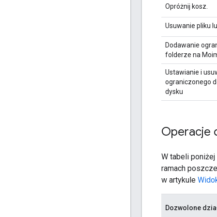
Opróżnij kosz.
Usuwanie pliku l
Dodawanie ograni
folderze na Moi
Ustawianie i usu
ograniczonego d
dysku
Operacje 
W tabeli poniże
ramach poszczegó
w artykule
Widok
Dozwolone dzia