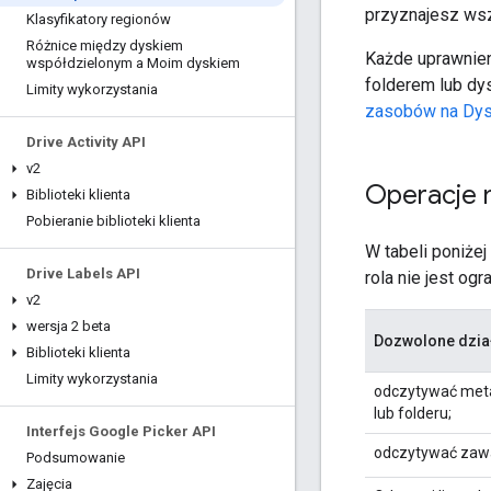
przyznajesz wsz
Klasyfikatory regionów
Różnice między dyskiem
Każde uprawnieni
współdzielonym a Moim dyskiem
folderem lub dy
Limity wykorzystania
zasobów na Dy
Drive Activity API
v2
Operacje n
Biblioteki klienta
Pobieranie biblioteki klienta
W tabeli poniże
Drive Labels API
rola nie jest og
v2
wersja 2 beta
Dozwolone dzia
Biblioteki klienta
Limity wykorzystania
odczytywać metad
lub folderu;
Interfejs Google Picker API
odczytywać zawa
Podsumowanie
Zajęcia