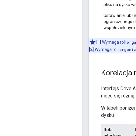
pliku na dysku 
Ustawianie lub 
ograniczonego d
współdzielonym
[1]
Wymaga roli
org
[2]
Wymaga roli
organi
Korelacja m
Interfejs Drive 
nieco się różnią.
W tabeli poniżej
dysku.
Rola
interfejsu