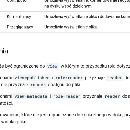
Contributor
Umożliwia wyświetlanie, komentowanie i edytow
na dysku współdzielonym.
Komentujący
Umożliwia wyświetlanie pliku i dodawanie kom
Przeglądający
Umożliwia wyświetlanie pliku.
nia
że być ograniczone do
view
, w którym to przypadku rola dotyc
konami
view=published
i
role=reader
przyznaje
reader
do
e nie przyznaje
reader
dostępu do pliku.
konami
view=metadata
i
role=reader
przyznaje
reader
dost
rtości.
rawnienie, które nie jest ograniczone do konkretnego widoku, pr
widoku pliku.