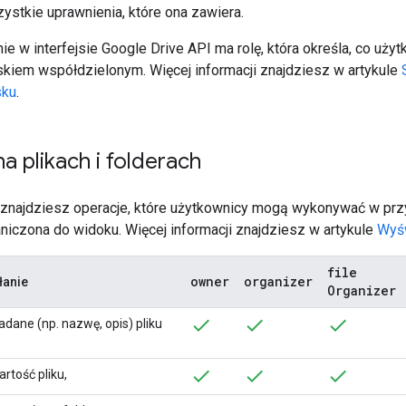
ystkie uprawnienia, które ona zawiera.
e w interfejsie Google Drive API ma rolę, która określa, co uży
skiem współdzielonym. Więcej informacji znajdziesz w artykule
sku
.
a plikach i folderach
j znajdziesz operacje, które użytkownicy mogą wykonywać w pr
raniczona do widoku. Więcej informacji znajdziesz w artykule
Wyśw
file
owner
organizer
łanie
Organizer
ane (np. nazwę, opis) pliku
rtość pliku,