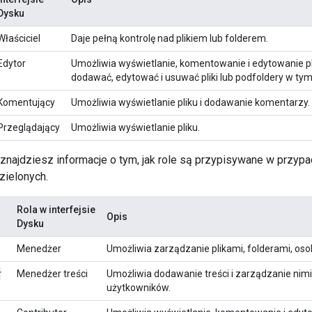
Dysku
Właściciel
Daje pełną kontrolę nad plikiem lub folderem.
Edytor
Umożliwia wyświetlanie, komentowanie i edytowanie p
dodawać, edytować i usuwać pliki lub podfoldery w tym
Komentujący
Umożliwia wyświetlanie pliku i dodawanie komentarzy.
Przeglądający
Umożliwia wyświetlanie pliku.
 znajdziesz informacje o tym, jak role są przypisywane w przypa
ielonych.
Rola w interfejsie
Opis
Dysku
Menedżer
Umożliwia zarządzanie plikami, folderami, oso
r
Menedżer treści
Umożliwia dodawanie treści i zarządzanie nim
użytkowników.