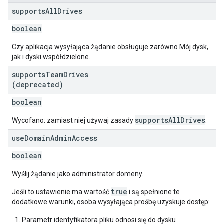
supports
All
Drives
boolean
Czy aplikacja wysyłająca żądanie obsługuje zarówno Mój dysk,
jak i dyski współdzielone.
supports
Team
Drives
(deprecated)
boolean
supportsAllDrives
Wycofano: zamiast niej używaj zasady
.
use
Domain
Admin
Access
boolean
Wyślij żądanie jako administrator domeny.
true
Jeśli to ustawienie ma wartość
i są spełnione te
dodatkowe warunki, osoba wysyłająca prośbę uzyskuje dostęp:
Parametr identyfikatora pliku odnosi się do dysku