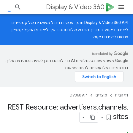
Display & Video 360
‫Display & Video 360 API תומך עכשיו בניהול משאבים של קמפיינים
ליצירת ביקוש.
במדריך החדש
שלנו מוסבר איך ליצור ולהפעיל קמפיין
פרסום ליצירת ביקוש.
‫Google משתמשת בטכנולוגיית AI כדי לתרגם תוכן לשפה המועדפת עליך.
בתרגומים כאלו עשויות להיות שגיאות.
דף הבית
מוצרים
DV360 API
REST Resource: advertisers
.
channels
.
sites
bookmark_border