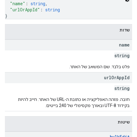
"name"
: 
string
,
"urlOrAppId"
: 
string
}
שדות
name
string
פלט בלבד. שם המשאב של האתר.
url
Or
App
Id
string
חובה. מזהה האפליקציה או כתובת ה-URL של האתר. חייב להיות
בקידוד UTF-8 ובאורך מקסימלי של 240 בייטים.
שיטות
bulk
Edit