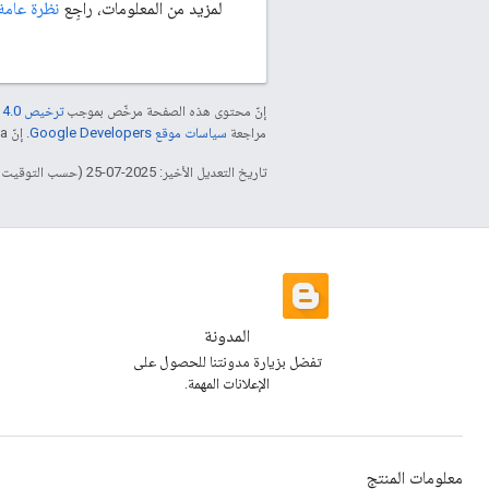
لمزيد من المعلومات، راجِع
نظرة عامة عل
إنّ محتوى هذه الصفحة مرخّص بموجب
ترخيص Creative Commons Attribution 4.0‏
مراجعة
سياسات موقع Google Developers‏
. إنّ Java هي علامة تجارية مسجَّلة لشركة Oracle و/أو شركائها التابعين.
تاريخ التعديل الأخير: 2025-07-25 (حسب التوقيت العالمي المتفَّق عليه)
المدونة
تفضل بزيارة مدونتنا للحصول على
الإعلانات المهمة.
معلومات المنتج