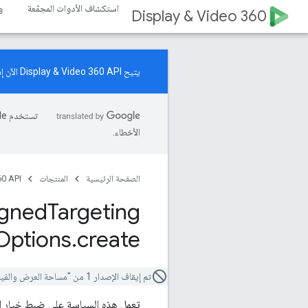
استكشاف الأدوات المجمّعة
و
Display & Video 360
يتيح Display & Video 360 API الآن إدارة موارد "حملات زيادة الطلب". اطّلِع على
الأخطاء.
الصفحة الرئيسية
المنتجات
0 API
igned
Targeting
Options
.
create
تم إيقاف الإصدار 1 من "مساحة العرض والفيديو 360 API".
تعمل هذه السياسة على ضبط خيار اس