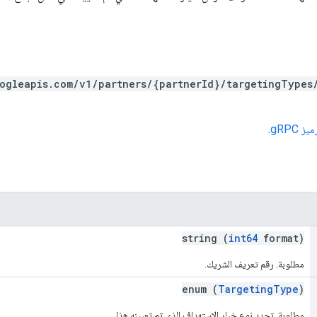
oogleapis.com/v1/partners/{partnerId}/targetingTypes
 gRPC
.
string (
int64
format)
مطلوبة. رقم تعريف الشريك.
enum (
TargetingType
)
مطلوبة. تحدد نوع خيار الاستهداف الذي تم تعيينه هذا.