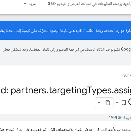
اجهة برمجة التطبيقات في مساحة العرض والفيديو 360
المزيد
دليلنا الجديد
للتعرّف على كيفية إنشاء حملة إعلان
تستخدم Google تكنولوجيا الذكاء الاصطناعي لترجمة المحتوى إلى لغتك المفضّلة، وقد تتضمّن بعض
DV36
d: partners
.
targeting
Types
.
ass
bookmark_border
تهداف لأحد الشركاء. عرض خيار الاستهداف الذي تم تعيينه في حال نجاح هذا 