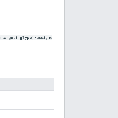
{targetingType}/assigne