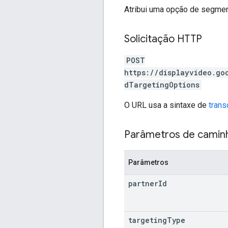
Atribui uma opção de segmen
Solicitação HTTP
POST
https://displayvideo.go
dTargetingOptions
O URL usa a sintaxe de
trans
Parâmetros de camin
Parâmetros
partner
Id
targeting
Type