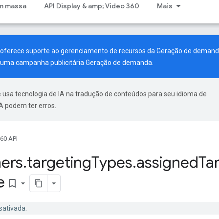
m massa
API Display & amp; Video 360
Mais
a oferece suporte ao gerenciamento de recursos da Geração de demand
ar uma campanha publicitária Geração de demanda.
 usa tecnologia de IA na tradução de conteúdos para seu idioma de
A podem ter erros.
60 API
ers
.
targeting
Types
.
assigned
Ta
e
bookmark_border
sativada.