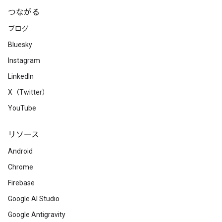
つながる
ブログ
Bluesky
Instagram
LinkedIn
X（Twitter）
YouTube
リソース
Android
Chrome
Firebase
Google AI Studio
Google Antigravity