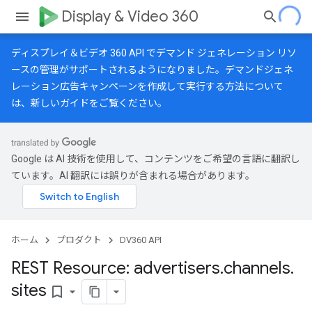
Display & Video 360
ディスプレイ＆ビデオ 360 API でデマンド ジェネレーション リソ
ースの管理がサポートされるようになりました。デマンドジェネ
レーション広告キャンペーンを作成して実行する方法について
は、
新しいガイド
をご覧ください。
Google は AI 技術を使用して、コンテンツをご希望の言語に翻訳し
ています。AI 翻訳には誤りが含まれる場合があります。
ホーム
プロダクト
DV360 API
REST Resource: advertisers
.
channels
.
sites
bookmark_border