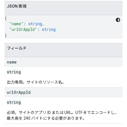
JSON 表現
{
"name"
: 
string
,
"urlOrAppId"
: 
string
}
フィールド
name
string
出力専用。サイトのリソース名。
url
Or
App
Id
string
必須。サイトのアプリ ID または URL。UTF-8 でエンコードし、
最大長を 240 バイトにする必要があります。