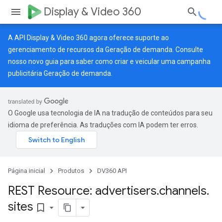
Display & Video 360
A API Display & Video 360 agora oferece suporte ao
gerenciamento de recursos da Geração de demanda. Consulte
nosso
novo guia
para saber como criar e veicular uma campanha
publicitária Geração de demanda.
O Google usa tecnologia de IA na tradução de conteúdos para seu
idioma de preferência. As traduções com IA podem ter erros.
Página inicial
Produtos
DV360 API
REST Resource: advertisers
.
channels
.
sites
bookmark_border