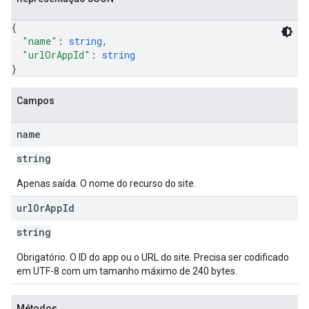
{
"name"
: 
string
,
"urlOrAppId"
: 
string
}
Campos
name
string
Apenas saída. O nome do recurso do site.
url
Or
App
Id
string
Obrigatório. O ID do app ou o URL do site. Precisa ser codificado
em UTF-8 com um tamanho máximo de 240 bytes.
Métodos