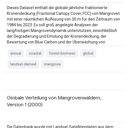
Dieses Dataset enthält die globale jährliche fraktionierte
Kronendeckung (Fractional Canopy Cover, FCC) von Mangroven
mit einer räumlichen Auflösung von 30 m für den Zeitraum von
1984 bis 2023. Es soll groß angelegte Analysen der
langfristigen Mangrovendynamik unterstützen, einschließlich
der Degradierung und Erholung der Kronendeckung, der
Bewertung von Blue Carbon und der Überwachung von
Küstenökosystemen. FCC quantifies the proportion of each
Landsat …
annual
coastal
forest-biomass
global
landsat-derived
mangrove
Globale Verteilung von Mangrovenwäldern,
Version 1 (2000)
Die Datenbank wurde mit Landsat-Satellitendaten aus dem