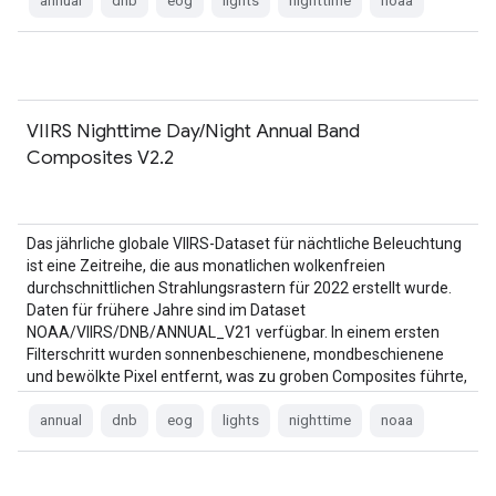
annual
dnb
eog
lights
nighttime
noaa
VIIRS Nighttime Day/Night Annual Band
Composites V2.2
Das jährliche globale VIIRS-Dataset für nächtliche Beleuchtung
ist eine Zeitreihe, die aus monatlichen wolkenfreien
durchschnittlichen Strahlungsrastern für 2022 erstellt wurde.
Daten für frühere Jahre sind im Dataset
NOAA/VIIRS/DNB/ANNUAL_V21 verfügbar. In einem ersten
Filterschritt wurden sonnenbeschienene, mondbeschienene
und bewölkte Pixel entfernt, was zu groben Composites führte,
die …
annual
dnb
eog
lights
nighttime
noaa