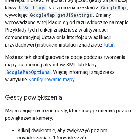
interfejsu możesz włączać i wyłączać gesty za pomocą
klasy
UiSettings
, którą można uzyskać z
GoogleMap
,
wywołując
GoogleMap.getUiSettings
. Zmiany
wprowadzone w tej klasie są od razu widoczne na mapie.
Przykłady tych funkcji znajdziesz w aktywności
demonstracyjnej Ustawienia interfejsu w aplikacji
przykładowej (instrukcje instalacji znajdziesz
tutaj
).
Możesz też skonfigurować te opcje podczas tworzenia
mapy za pomocą atrybutów XML lub klasy
GoogleMapOptions
. Więcej informacji znajdziesz
w artykule
Konfigurowanie mapy
.
Gesty powiększenia
Mapa reaguje na różne gesty, które mogą zmieniać poziom
powiększenia kamery:
Kliknij dwukrotnie, aby zwiększyć poziom
powiększenia o 1 (powiększyć).