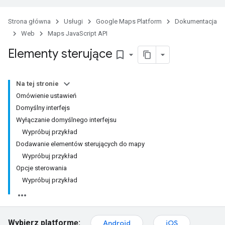
Strona główna
Usługi
Google Maps Platform
Dokumentacja
Web
Maps JavaScript API
Elementy sterujące
bookmark_border
Na tej stronie
Omówienie ustawień
Domyślny interfejs
Wyłączanie domyślnego interfejsu
Wypróbuj przykład
Dodawanie elementów sterujących do mapy
Wypróbuj przykład
Opcje sterowania
Wypróbuj przykład
Wybierz platformę:
Android
iOS