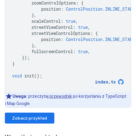
zoomControlOptions
:
{
position
:
ControlPosition.INLINE_START
},
scaleControl
:
true
,
streetViewControl
:
true
,
streetViewControlOptions
:
{
position
:
ControlPosition.INLINE_START
},
fullscreenControl
:
true
,
});
}
void
init
();
index
.
ts
Uwaga:
przeczytaj
przewodnik
po korzystaniu z TypeScript
i Map Google.
Zobacz przykład