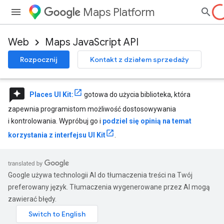
Maps Platform
Web
Maps JavaScript API
Rozpocznij
Kontakt z działem sprzedaży
reviews
Places UI Kit:
gotowa do użycia biblioteka, która
zapewnia programistom możliwość dostosowywania
i kontrolowania. Wypróbuj go i
podziel się opinią na temat
korzystania z interfejsu UI Kit
.
Google używa technologii AI do tłumaczenia treści na Twój
preferowany język. Tłumaczenia wygenerowane przez AI mogą
zawierać błędy.