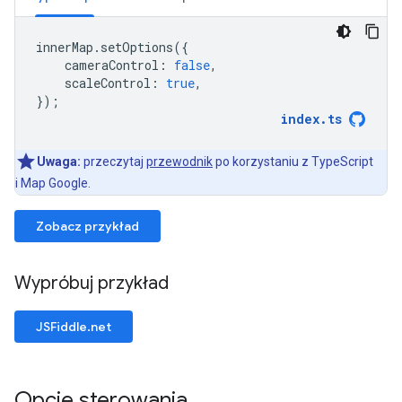
innerMap
.
setOptions
({
cameraControl
:
false
,
scaleControl
:
true
,
});
index
.
ts
Uwaga:
przeczytaj
przewodnik
po korzystaniu z TypeScript
i Map Google.
Zobacz przykład
Wypróbuj przykład
JSFiddle.net
Opcje sterowania