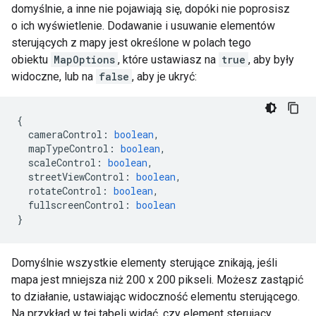
domyślnie, a inne nie pojawiają się, dopóki nie poprosisz
o ich wyświetlenie. Dodawanie i usuwanie elementów
sterujących z mapy jest określone w polach tego
obiektu
MapOptions
, które ustawiasz na
true
, aby były
widoczne, lub na
false
, aby je ukryć:
{
cameraControl
:
boolean
,
mapTypeControl
:
boolean
,
scaleControl
:
boolean
,
streetViewControl
:
boolean
,
rotateControl
:
boolean
,
fullscreenControl
:
boolean
}
Domyślnie wszystkie elementy sterujące znikają, jeśli
mapa jest mniejsza niż 200 x 200 pikseli. Możesz zastąpić
to działanie, ustawiając widoczność elementu sterującego.
Na przykład w tej tabeli widać, czy element sterujący