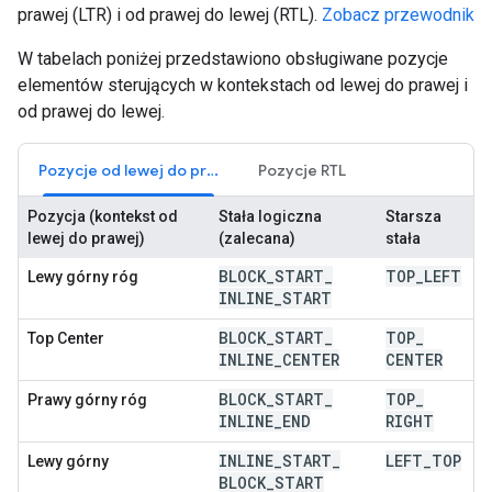
prawej (LTR) i od prawej do lewej (RTL).
Zobacz przewodnik
W tabelach poniżej przedstawiono obsługiwane pozycje
elementów sterujących w kontekstach od lewej do prawej i
od prawej do lewej.
Pozycje od lewej do prawej
Pozycje RTL
Pozycja (kontekst od
Stała logiczna
Starsza
lewej do prawej)
(zalecana)
stała
BLOCK
_
START
_
TOP
_
LEFT
Lewy górny róg
INLINE
_
START
BLOCK
_
START
_
TOP
_
Top Center
INLINE
_
CENTER
CENTER
BLOCK
_
START
_
TOP
_
Prawy górny róg
INLINE
_
END
RIGHT
INLINE
_
START
_
LEFT
_
TOP
Lewy górny
BLOCK
_
START