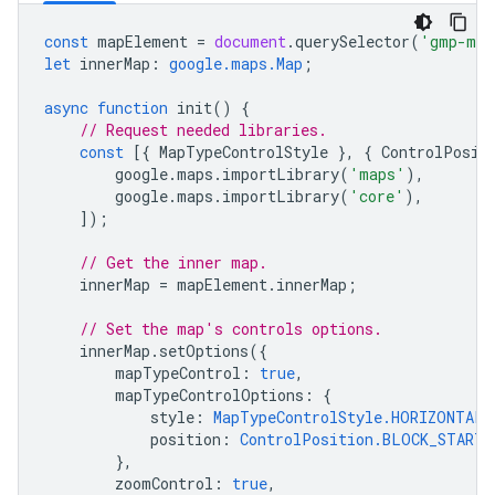
const
mapElement
=
document
.
querySelector
(
'gmp-map
let
innerMap
:
google.maps.Map
;
async
function
init
()
{
// Request needed libraries.
const
[{
MapTypeControlStyle
},
{
ControlPosit
google
.
maps
.
importLibrary
(
'maps'
),
google
.
maps
.
importLibrary
(
'core'
),
]);
// Get the inner map.
innerMap
=
mapElement
.
innerMap
;
// Set the map's controls options.
innerMap
.
setOptions
({
mapTypeControl
:
true
,
mapTypeControlOptions
:
{
style
:
MapTypeControlStyle.HORIZONTAL_
position
:
ControlPosition.BLOCK_START_
},
zoomControl
:
true
,