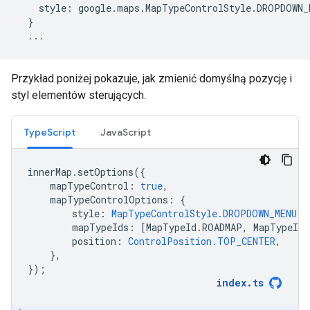
style
:
google
.
maps
.
MapTypeControlStyle
.
DROPDOWN_
}
...
Przykład poniżej pokazuje, jak zmienić domyślną pozycję i
styl elementów sterujących.
TypeScript
JavaScript
innerMap
.
setOptions
({
mapTypeControl
:
true
,
mapTypeControlOptions
:
{
style
:
MapTypeControlStyle.DROPDOWN_MENU
,
mapTypeIds
:
[
MapTypeId
.
ROADMAP
,
MapTypeId
.
position
:
ControlPosition.TOP_CENTER
,
},
});
index
.
ts