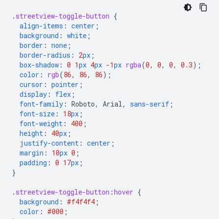
.
streetview-toggle-button
{
align-items
:
center
;
background
:
white
;
border
:
none
;
border-radius
:
2
px
;
box-shadow
:
0
1
px
4
px
-1
px
rgba
(
0
,
0
,
0
,
0.3
);
color
:
rgb
(
86
,
86
,
86
);
cursor
:
pointer
;
display
:
flex
;
font-family
:
Roboto
,
Arial
,
sans-serif
;
font-size
:
18
px
;
font-weight
:
400
;
height
:
40
px
;
justify-content
:
center
;
margin
:
10
px
0
;
padding
:
0
17
px
;
}
.
streetview-toggle-button
:
hover
{
background
:
#f4f4f4
;
color
:
#000
;