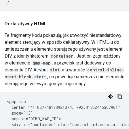
}
Deklaratywny HTML
Te fragmenty kodu pokazują, jak utworzyć niestandardowy
element sterujący w sposób deklaratywny. W HTML-u do
umieszczenia elementu sterującego używany jest element
DIV z identyfikatorem
container
. Jest on zagnieżdżony
w elemencie
gmp-map
, a przycisk jest dodawany do
elementu DIV. Atrybut
slot
ma wartość
control-inline-
start-block-start
, co powoduje umieszczenie elementu
sterującego w lewym górnym rogu mapy.
<gmp-map

  center="41.027748173921374, -92.41852445367961"

  zoom="13"

  map-id="DEMO_MAP_ID">

  <div id="container" slot="control-inline-start-bloc