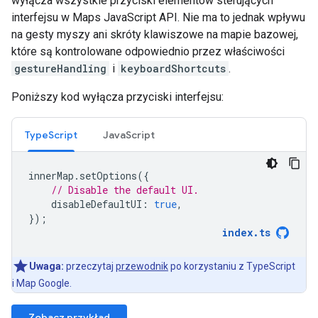
wyłącza wszystkie przyciski elementów sterujących
interfejsu w Maps JavaScript API. Nie ma to jednak wpływu
na gesty myszy ani skróty klawiszowe na mapie bazowej,
które są kontrolowane odpowiednio przez właściwości
gestureHandling
i
keyboardShortcuts
.
Poniższy kod wyłącza przyciski interfejsu:
TypeScript
JavaScript
innerMap
.
setOptions
({
// Disable the default UI.
disableDefaultUI
:
true
,
});
index
.
ts
Uwaga:
przeczytaj
przewodnik
po korzystaniu z TypeScript
i Map Google.
Zobacz przykład