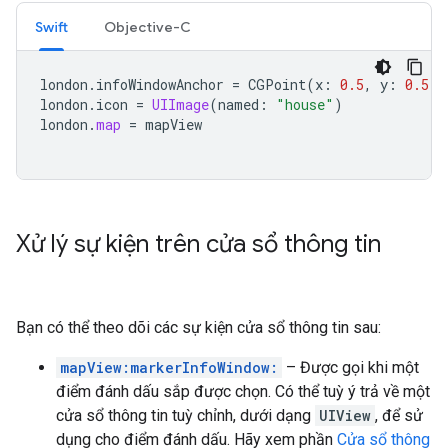
Swift
Objective-C
london
.
infoWindowAnchor
=
CGPoint
(
x
:
0.5
,
y
:
0.5
)
london
.
icon
=
UIImage
(
named
:
"house"
)
london
.
map
=
mapView
Xử lý sự kiện trên cửa sổ thông tin
Bạn có thể theo dõi các sự kiện cửa sổ thông tin sau:
mapView:markerInfoWindow:
– Được gọi khi một
điểm đánh dấu sắp được chọn. Có thể tuỳ ý trả về một
cửa sổ thông tin tuỳ chỉnh, dưới dạng
UIView
, để sử
dụng cho điểm đánh dấu. Hãy xem phần
Cửa sổ thông