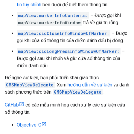
tin tuỳ chỉnh
bên dưới để biết thêm thông tin.
mapView:markerInfoContents:
– Được gọi khi
mapView:markerInfoWindow
trả về giá trị rỗng.
mapView:didCloseInfoWindowOfMarker:
– Được
gọi khi cửa sổ thông tin của điểm đánh dấu bị đóng.
mapView:didLongPressInfoWindowOfMarker:
–
Được gọi sau khi nhấn và giữ cửa sổ thông tin của
điểm đánh dấu.
Để nghe sự kiện, bạn phải triển khai giao thức
GMSMapViewDelegate
. Xem
hướng dẫn về sự kiện
và danh
sách phương thức trên
GMSMapViewDelegate
.
GitHub
có các mẫu minh hoạ cách xử lý các sự kiện cửa
sổ thông tin:
Objective-C