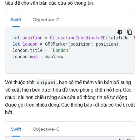
tiêu đề cho văn bản của cửa sổ thông tin.
Swift
Objective-C
let
position
=
CLLocationCoordinate2D
(
latitude
:
51
let
london
=
GMSMarker
(
position
:
position
)
london
.
title
=
"London"
london
.
map
=
mapView
Với thuộc tính
snippet
, bạn có thể thêm văn bản bổ sung
sẽ xuất hiện bên dưới tiêu đề theo phông chữ nhỏ hơn. Các
chuỗi dài hơn chiều rộng của cửa sổ thông tin sẽ tự động
được gói trên nhiều dòng. Các thông báo rất dài có thể bị cắt
bớt.
Swift
Objective-C