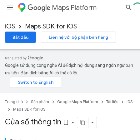
Maps Platform
iOS
Maps SDK for iOS
Bắt đầu
Liên hệ với bộ phận bán hàng
Google sử dụng công nghệ AI để dịch nội dung sang ngôn ngữ bạn
ưu tiên. Bản dịch bằng AI có thể có lỗi.
Trang chủ
Sản phẩm
Google Maps Platform
Tài liệu
iOS
Maps SDK for iOS
Cửa sổ thông tin
bookmark_border