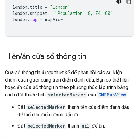
london
.
title
=
"London"
london
.
snippet
=
"Population: 8,174,100"
london
.
map
=
mapView
Hiện
/
ẩn cửa sổ thông tin
Cửa sổ thông tin được thiết kế để phản hồi các sự kiện
chạm của người dùng trên điểm đánh dấu. Bạn có thể hiện
hoặc ẩn cửa sổ thông tin theo phương thức lập trình bằng
cách đặt thuộc tính
selectedMarker
của
GMSMapView
:
Đặt
selectedMarker
thành tên của điểm đánh dấu
để hiển thị điểm đánh dấu đó.
Đặt
selectedMarker
thành
nil
để ẩn.