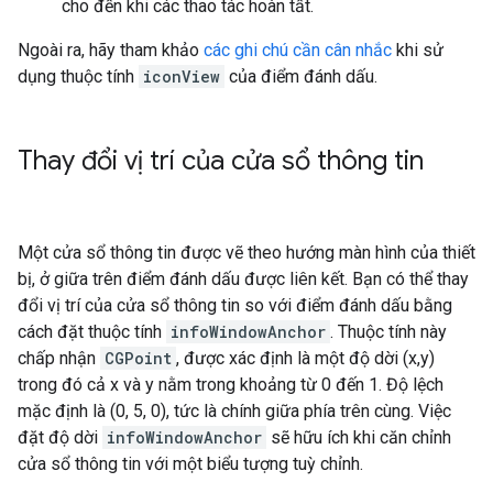
cho đến khi các thao tác hoàn tất.
Ngoài ra, hãy tham khảo
các ghi chú cần cân nhắc
khi sử
dụng thuộc tính
iconView
của điểm đánh dấu.
Thay đổi vị trí của cửa sổ thông tin
Một cửa sổ thông tin được vẽ theo hướng màn hình của thiết
bị, ở giữa trên điểm đánh dấu được liên kết. Bạn có thể thay
đổi vị trí của cửa sổ thông tin so với điểm đánh dấu bằng
cách đặt thuộc tính
infoWindowAnchor
. Thuộc tính này
chấp nhận
CGPoint
, được xác định là một độ dời (x,y)
trong đó cả x và y nằm trong khoảng từ 0 đến 1. Độ lệch
mặc định là (0, 5, 0), tức là chính giữa phía trên cùng. Việc
đặt độ dời
infoWindowAnchor
sẽ hữu ích khi căn chỉnh
cửa sổ thông tin với một biểu tượng tuỳ chỉnh.