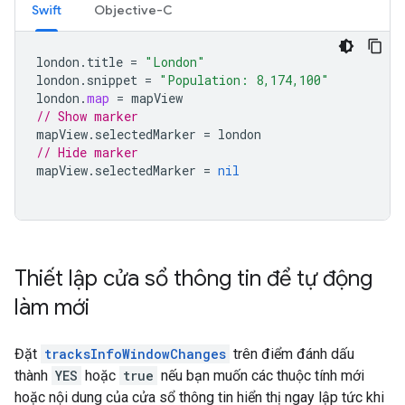
Swift
Objective-C
london
.
title
=
"London"
london
.
snippet
=
"Population: 8,174,100"
london
.
map
=
mapView
// Show marker
mapView
.
selectedMarker
=
london
// Hide marker
mapView
.
selectedMarker
=
nil
Thiết lập cửa sổ thông tin để tự động
làm mới
Đặt
tracksInfoWindowChanges
trên điểm đánh dấu
thành
YES
hoặc
true
nếu bạn muốn các thuộc tính mới
hoặc nội dung của cửa sổ thông tin hiển thị ngay lập tức khi