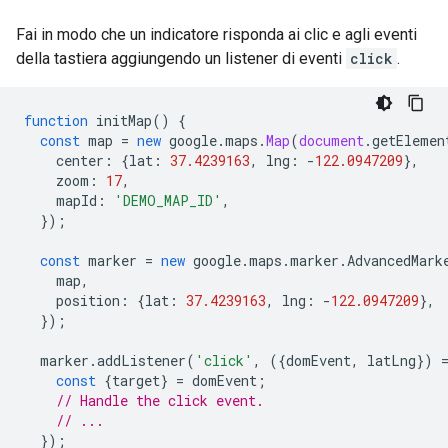
Fai in modo che un indicatore risponda ai clic e agli eventi
della tastiera aggiungendo un listener di eventi
click
.
function
initMap
()
{
const
map
=
new
google
.
maps
.
Map
(
document
.
getElemen
center
:
{
lat
:
37.4239163
,
lng
:
-
122.0947209
},
zoom
:
17
,
mapId
:
'DEMO_MAP_ID'
,
});
const
marker
=
new
google
.
maps
.
marker
.
AdvancedMark
map
,
position
:
{
lat
:
37.4239163
,
lng
:
-
122.0947209
},
});
marker
.
addListener
(
'click'
,
({
domEvent
,
latLng
})
const
{
target
}
=
domEvent
;
// Handle the click event.
// ...
});