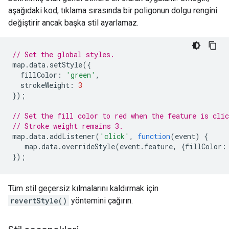
aşağıdaki kod, tıklama sırasında bir poligonun dolgu rengini
değiştirir ancak başka stil ayarlamaz.
// Set the global styles.
map
.
data
.
setStyle
({
fillColor
:
'green'
,
strokeWeight
:
3
});
// Set the fill color to red when the feature is clic
// Stroke weight remains 3.
map
.
data
.
addListener
(
'click'
,
function
(
event
)
{
map
.
data
.
overrideStyle
(
event
.
feature
,
{
fillColor
:
});
Tüm stil geçersiz kılmalarını kaldırmak için
revertStyle()
yöntemini çağırın.