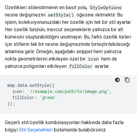
Özellikleri stilendirmenin en basit yolu,
StyleOptions
nesne değişmezini
setStyle()
öğesine iletmektir. Bu
işlem, koleksiyonunuzdaki her özellik için tek bir stil ayarlar.
Her özellik türünün, mevcut seçeneklerin yalnızca bir alt
kümesini oluşturabildiğini unutmayın. Bu, farklı özellik türleri
için stillerin tek bir nesne değişmezinde birleştirilebileceği
anlamına gelir. Örneğin, aşağıdaki snippet hem yalnızca
nokta geometrilerini etkileyen özel bir
icon
hem de
yalnızca poligonları etkileyen
fillColor
ayarlar.
map
.
data
.
setStyle
({
icon
:
'//example.com/path/to/image.png'
,
fillColor
:
'green'
});
Geçerli stil/özellik kombinasyonları hakkında daha fazla
bilgiyi
Stil Seçenekleri
bölümünde bulabilirsiniz.