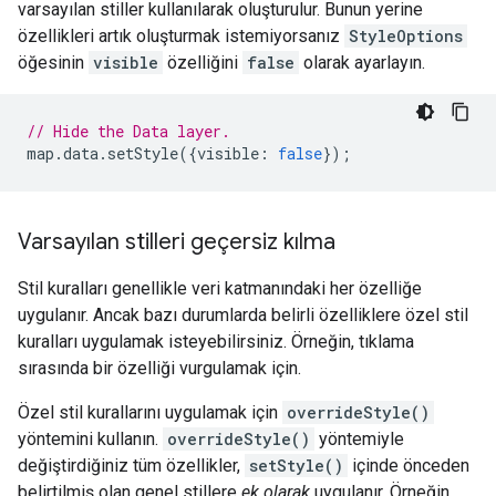
varsayılan stiller kullanılarak oluşturulur. Bunun yerine
özellikleri artık oluşturmak istemiyorsanız
StyleOptions
öğesinin
visible
özelliğini
false
olarak ayarlayın.
// Hide the Data layer.
map
.
data
.
setStyle
({
visible
:
false
});
Varsayılan stilleri geçersiz kılma
Stil kuralları genellikle veri katmanındaki her özelliğe
uygulanır. Ancak bazı durumlarda belirli özelliklere özel stil
kuralları uygulamak isteyebilirsiniz. Örneğin, tıklama
sırasında bir özelliği vurgulamak için.
Özel stil kurallarını uygulamak için
overrideStyle()
yöntemini kullanın.
overrideStyle()
yöntemiyle
değiştirdiğiniz tüm özellikler,
setStyle()
içinde önceden
belirtilmiş olan genel stillere
ek olarak
uygulanır. Örneğin,