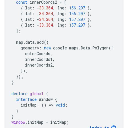
const
innerCoords2
=
[
{
lat
:
-
33.364
,
lng
:
156.207
},
{
lat
:
-
34.364
,
lng
:
156.207
},
{
lat
:
-
34.364
,
lng
:
157.207
},
{
lat
:
-
33.364
,
lng
:
157.207
},
];
map
.
data
.
add
({
geometry
:
new
google
.
maps
.
Data
.
Polygon
([
outerCoords
,
innerCoords1
,
innerCoords2
,
]),
});
}
declare
global
{
interface
Window
{
initMap
:
()
=
>
void
;
}
}
window
.
initMap
=
initMap
;
index
.
ts