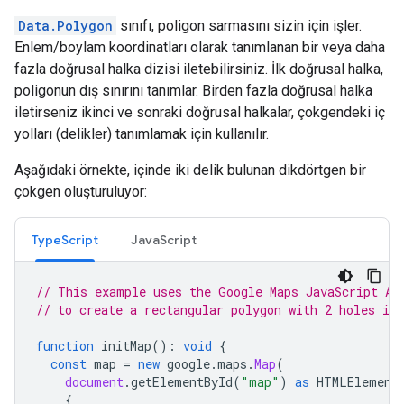
Data.Polygon
sınıfı, poligon sarmasını sizin için işler.
Enlem/boylam koordinatları olarak tanımlanan bir veya daha
fazla doğrusal halka dizisi iletebilirsiniz. İlk doğrusal halka,
poligonun dış sınırını tanımlar. Birden fazla doğrusal halka
iletirseniz ikinci ve sonraki doğrusal halkalar, çokgendeki iç
yolları (delikler) tanımlamak için kullanılır.
Aşağıdaki örnekte, içinde iki delik bulunan dikdörtgen bir
çokgen oluşturuluyor:
TypeScript
JavaScript
// This example uses the Google Maps JavaScript AP
// to create a rectangular polygon with 2 holes in 
function
initMap
()
:
void
{
const
map
=
new
google
.
maps
.
Map
(
document
.
getElementById
(
"map"
)
as
HTMLElement
{