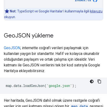
Not:
TypeScript ve Google Haritalar'ı kullanmayla ilgili
kılavuzu
okuyun.
Geo
JSON yükleme
GeoJSON
, internette coğrafi verileri paylaşmak için
kullanılan yaygın bir standarttır. Hafif ve kolayca okunabilir
olduğundan paylaşım ve ortak çalışma için idealdir. Veri
katmanı ile GeoJSON verilerini tek bir kod satırıyla Google
Harita'ya ekleyebilirsiniz.
map
.
data
.
loadGeoJson
(
'google.json'
);
Her haritada, GeoJSON dahil olmak üzere rastgele coğrafi
veriler için veri katmanı görevi gören bir
map.data
nesnesi