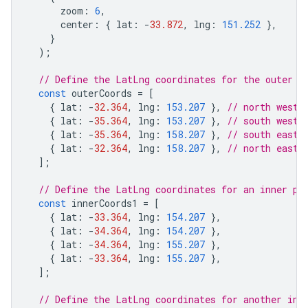
zoom
:
6
,
center
:
{
lat
:
-
33.872
,
lng
:
151.252
},
}
);
// Define the LatLng coordinates for the outer p
const
outerCoords
=
[
{
lat
:
-
32.364
,
lng
:
153.207
},
// north west
{
lat
:
-
35.364
,
lng
:
153.207
},
// south west
{
lat
:
-
35.364
,
lng
:
158.207
},
// south east
{
lat
:
-
32.364
,
lng
:
158.207
},
// north east
];
// Define the LatLng coordinates for an inner pa
const
innerCoords1
=
[
{
lat
:
-
33.364
,
lng
:
154.207
},
{
lat
:
-
34.364
,
lng
:
154.207
},
{
lat
:
-
34.364
,
lng
:
155.207
},
{
lat
:
-
33.364
,
lng
:
155.207
},
];
// Define the LatLng coordinates for another inn