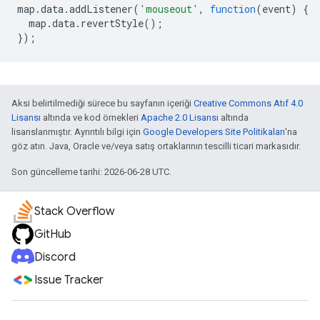
map
.
data
.
addListener
(
'mouseout'
,
function
(
event
)
{
map
.
data
.
revertStyle
();
});
Aksi belirtilmediği sürece bu sayfanın içeriği
Creative Commons Atıf 4.0
Lisansı
altında ve kod örnekleri
Apache 2.0 Lisansı
altında
lisanslanmıştır. Ayrıntılı bilgi için
Google Developers Site Politikaları
'na
göz atın. Java, Oracle ve/veya satış ortaklarının tescilli ticari markasıdır.
Son güncelleme tarihi: 2026-06-28 UTC.
Stack Overflow
GitHub
Discord
Issue Tracker