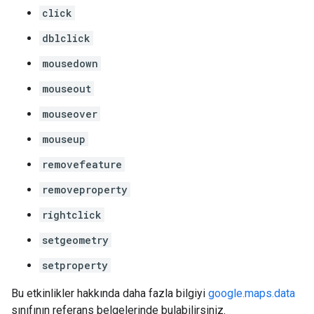
click
dblclick
mousedown
mouseout
mouseover
mouseup
removefeature
removeproperty
rightclick
setgeometry
setproperty
Bu etkinlikler hakkında daha fazla bilgiyi
google.maps.data
sınıfının referans belgelerinde bulabilirsiniz.