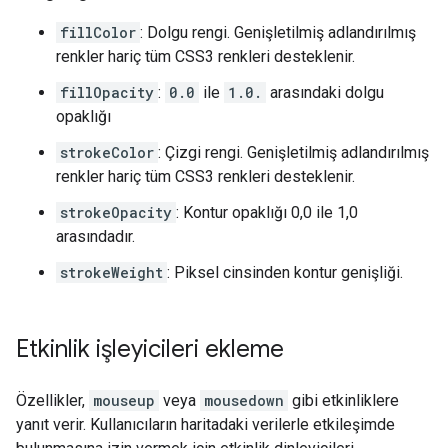
fillColor
: Dolgu rengi. Genişletilmiş adlandırılmış
renkler hariç tüm CSS3 renkleri desteklenir.
fillOpacity
:
0.0
ile
1.0.
arasındaki dolgu
opaklığı
strokeColor
: Çizgi rengi. Genişletilmiş adlandırılmış
renkler hariç tüm CSS3 renkleri desteklenir.
strokeOpacity
: Kontur opaklığı 0,0 ile 1,0
arasındadır.
strokeWeight
: Piksel cinsinden kontur genişliği.
Etkinlik işleyicileri ekleme
Özellikler,
mouseup
veya
mousedown
gibi etkinliklere
yanıt verir. Kullanıcıların haritadaki verilerle etkileşimde