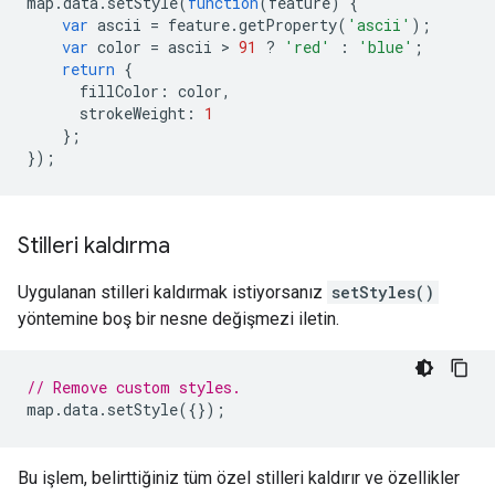
map
.
data
.
setStyle
(
function
(
feature
)
{
var
ascii
=
feature
.
getProperty
(
'ascii'
);
var
color
=
ascii
 > 
91
?
'red'
:
'blue'
;
return
{
fillColor
:
color
,
strokeWeight
:
1
};
});
Stilleri kaldırma
Uygulanan stilleri kaldırmak istiyorsanız
setStyles()
yöntemine boş bir nesne değişmezi iletin.
// Remove custom styles.
map
.
data
.
setStyle
({});
Bu işlem, belirttiğiniz tüm özel stilleri kaldırır ve özellikler