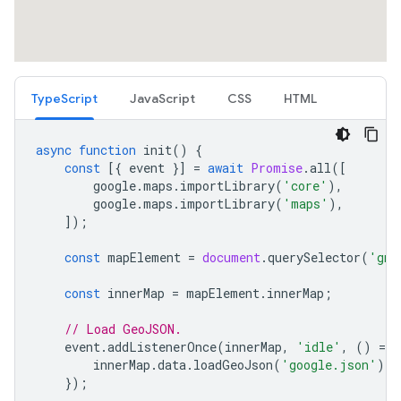
TypeScript
JavaScript
CSS
HTML
async
function
init
()
{
const
[{
event
}]
=
await
Promise
.
all
([
google
.
maps
.
importLibrary
(
'core'
),
google
.
maps
.
importLibrary
(
'maps'
),
]);
const
mapElement
=
document
.
querySelector
(
'gmp
const
innerMap
=
mapElement
.
innerMap
;
// Load GeoJSON.
event
.
addListenerOnce
(
innerMap
,
'idle'
,
()
=
>
innerMap
.
data
.
loadGeoJson
(
'google.json'
);
});