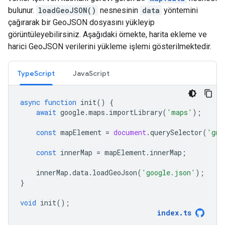
bulunur.
loadGeoJSON()
nesnesinin
data
yöntemini
çağırarak bir GeoJSON dosyasını yükleyip
görüntüleyebilirsiniz. Aşağıdaki örnekte, harita ekleme ve
harici GeoJSON verilerini yükleme işlemi gösterilmektedir.
TypeScript
JavaScript
async
function
init
()
{
await
google
.
maps
.
importLibrary
(
'maps'
);
const
mapElement
=
document
.
querySelector
(
'gmp
const
innerMap
=
mapElement
.
innerMap
;
innerMap
.
data
.
loadGeoJson
(
'google.json'
);
}
void
init
();
index
.
ts