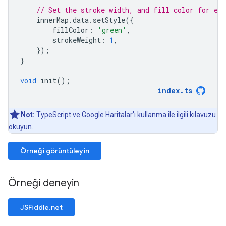
// Set the stroke width, and fill color for eac
innerMap
.
data
.
setStyle
({
fillColor
:
'green'
,
strokeWeight
:
1
,
});
}
void
init
();
index
.
ts
Not:
TypeScript ve Google Haritalar'ı kullanma ile ilgili
kılavuzu
okuyun.
Örneği görüntüleyin
Örneği deneyin
JSFiddle.net