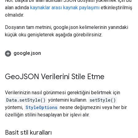
Not: Başka bir alan adından JSON dosyası yüklemek için bu
alan adında
kaynaklar arası kaynak paylaşımı
etkinleştirilmiş
olmalıdır.
Dosyanın tam metnini, google.json kelimelerinin yanındaki
küçük oku genişleterek aşağıda görebilirsiniz.
google
.
json
Geo
JSON Verilerini Stile Etme
Verilerinizin nasıl görünmesi gerektiğini belirtmek için
Data.setStyle()
yöntemini kullanın.
setStyle()
yöntemi,
StyleOptions
nesne değişmezini veya her bir
özelliğin stilini hesaplayan bir işlevi alır.
Basit stil kuralları