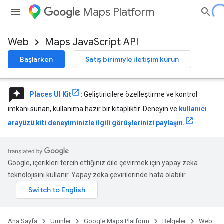
Maps Platform
Web
Maps JavaScript API
Başlarken
Satış birimiyle iletişim kurun
reviews
Places UI Kit
:
Geliştiricilere özelleştirme ve kontrol
imkanı sunan, kullanıma hazır bir kitaplıktır. Deneyin ve
kullanıcı
arayüzü kiti deneyiminizle ilgili görüşlerinizi paylaşın.
Google, içerikleri tercih ettiğiniz dile çevirmek için yapay zeka
teknolojisini kullanır. Yapay zeka çevirilerinde hata olabilir.
Ana Sayfa
Ürünler
Google Maps Platform
Belgeler
Web