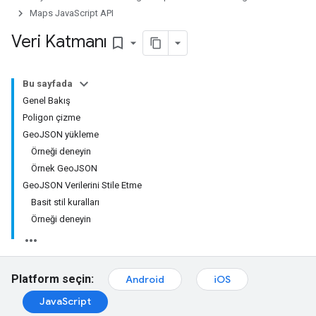
Maps JavaScript API
Veri Katmanı
bookmark_border
Bu sayfada
Genel Bakış
Poligon çizme
GeoJSON yükleme
Örneği deneyin
Örnek GeoJSON
GeoJSON Verilerini Stile Etme
Basit stil kuralları
Örneği deneyin
Platform seçin:
Android
iOS
JavaScript