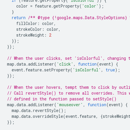
if
(
feature
.
getProperty
(
'isColorful'
))
{
color
=
feature
.
getProperty
(
'color'
);
}
return
/** @type {!google.maps.Data.StyleOptions} 
fillColor
:
color
,
strokeColor
:
color
,
strokeWeight
:
2
});
});
// When the user clicks, set 'isColorful', changing 
map
.
data
.
addListener
(
'click'
,
function
(
event
)
{
event
.
feature
.
setProperty
(
'isColorful'
,
true
);
});
// When the user hovers, tempt them to click by outl
// Call revertStyle() to remove all overrides. This 
// defined in the function passed to setStyle()
map
.
data
.
addListener
(
'mouseover'
,
function
(
event
)
{
map
.
data
.
revertStyle
();
map
.
data
.
overrideStyle
(
event
.
feature
,
{
strokeWeigh
});