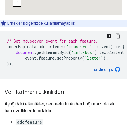
Örnekler bölgenizde kullanılamayabilir.
// Set mouseover event for each feature.
innerMap
.
data
.
addListener
(
'mouseover'
,
(
event
)
=
>
{
document
.
getElementById
(
'info-box'
).
textContent
event
.
feature
.
getProperty
(
'letter'
);
});
index
.
js
Veri katmanı etkinlikleri
Aşağıdaki etkinlikler, geometri türünden bağımsız olarak
tüm özelliklerde ortaktır:
addfeature