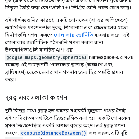
বৃত্ত (এক ধরনের জিওডেসিক) এবং একটি গোলকের পৃষ্ঠে একটি
ত্রিভুজ তৈরি করা কোণগুলি 180 ডিগ্রির বেশি পর্যন্ত যোগ করে। .
এই পার্থক্যগুলির কারণে, একটি গোলকের (বা এর অভিক্ষেপে)
জ্যামিতিক ফাংশনগুলি দূরত্ব, শিরোনাম এবং ক্ষেত্রফলের মতো
নির্মাণগুলি গণনা করতে
গোলাকার জ্যামিতি
ব্যবহার করে। এই
গোলাকার জ্যামিতিক গঠনগুলি গণনা করার জন্য
উপযোগিতাগুলি মানচিত্র API-এর
google.maps.geometry.spherical
namespace-এর মধ্যে
রয়েছে৷ এই নামস্থানটি গোলাকার স্থানাঙ্ক (অক্ষাংশ এবং
দ্রাঘিমাংশ) থেকে স্কেলার মান গণনার জন্য স্থির পদ্ধতি প্রদান
করে।
দূরত্ব এবং এলাকা ফাংশন
দুটি বিন্দুর মধ্যে দূরত্ব হল তাদের মধ্যবর্তী ক্ষুদ্রতম পথের দৈর্ঘ্য।
এই সংক্ষিপ্ততম পথটিকে জিওডেসিক বলা হয়। একটি গোলকের
সমস্ত জিওডেসিক্স একটি বিশাল বৃত্তের অংশ। এই দূরত্ব গণনা
করতে,
computeDistanceBetween()
কল করুন, এটি দুটি