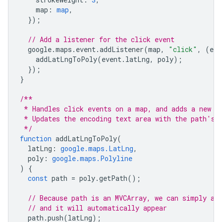
map
:
map
,
});
// Add a listener for the click event
google
.
maps
.
event
.
addListener
(
map
,
"click"
,
(
eve
addLatLngToPoly
(
event
.
latLng
,
poly
);
});
}
/**
 * Handles click events on a map, and adds a new p
 * Updates the encoding text area with the path's 
 */
function
addLatLngToPoly
(
latLng
:
google.maps.LatLng
,
poly
:
google.maps.Polyline
)
{
const
path
=
poly
.
getPath
();
// Because path is an MVCArray, we can simply ap
// and it will automatically appear
path
.
push
(
latLng
);