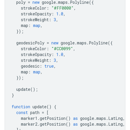
poly
=
new
google
.
maps
.
Polyline
({
strokeColor
:
"#FF0000"
,
strokeOpacity
:
1.0
,
strokeWeight
:
3
,
map
:
map
,
});
geodesicPoly
=
new
google
.
maps
.
Polyline
({
strokeColor
:
"#CC0099"
,
strokeOpacity
:
1.0
,
strokeWeight
:
3
,
geodesic
:
true
,
map
:
map
,
});
update
();
}
function
update
()
{
const
path
=
[
marker1
.
getPosition
()
as
google
.
maps
.
LatLng
,
marker2
.
getPosition
()
as
google
.
maps
.
LatLng
,
];