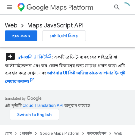
Maps Platform
Web
Maps JavaScript API
শুরু করুন
যোগাযোগ বিক্রয়
reviews
স্থানগুলি UI কিট
:
একটি রেডি-টু-ব্যবহারের লাইব্রেরি যা
কাস্টমাইজেশন এবং কম-কোড বিকাশের জন্য জায়গা প্রদান করে। এটি
ব্যবহার করে দেখুন, এবং
আপনার UI কিট অভিজ্ঞতাতে আপনার ইনপুট
শেয়ার করুন।
এই পৃষ্ঠাটি
Cloud Translation API
অনুবাদ করেছে।
হোম
প্রোডাক্ট
Google Maps Platform
ডকুমেন্টেশন
Web