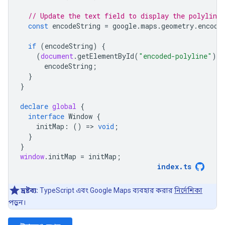
// Update the text field to display the polyline 
const
encodeString
=
google
.
maps
.
geometry
.
encodi
if
(
encodeString
)
{
(
document
.
getElementById
(
"encoded-polyline"
)
a
encodeString
;
}
}
declare
global
{
interface
Window
{
initMap
:
()
=
>
void
;
}
}
window
.
initMap
=
initMap
;
index
.
ts
দ্রষ্টব্য:
TypeScript এবং Google Maps ব্যবহার করার
নির্দেশিকা
পড়ুন।