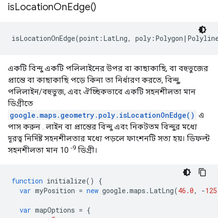
is
Location
On
Edge(
)
isLocationOnEdge(point:LatLng, poly:Polygon|Polylin
একটি বিন্দু একটি পলিলাইনের উপর বা কাছাকাছি, বা বহুভুজের
প্রান্তে বা কাছাকাছি পড়ে কিনা তা নির্ধারণ করতে, বিন্দু,
পলিলাইন/বহুভুজ, এবং ঐচ্ছিকভাবে একটি সহনশীলতা মান
ডিগ্রীতে
google.maps.geometry.poly.isLocationOnEdge()
এ
পাস করুন . লাইন বা প্রান্তের বিন্দু এবং নিকটতম বিন্দুর মধ্যে
দূরত্ব নির্দিষ্ট সহনশীলতার মধ্যে পড়লে ফাংশনটি সত্য হয়। ডিফল্ট
-9
সহনশীলতা মান 10
ডিগ্রী।
function
initialize
()
{
var
myPosition
=
new
google
.
maps
.
LatLng
(
46.0
,
-
125
var
mapOptions
=
{