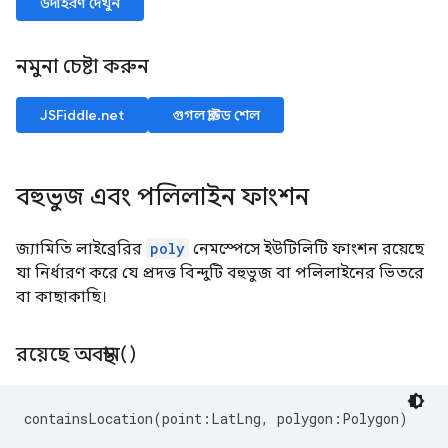
উদাহরণ দেখুন
নমুনা চেষ্টা করুন
JSFiddle.net
গুগল ক্লাউড শেল
বহুভুজ এবং পলিলাইন ফাংশন
জ্যামিতি লাইব্রেরির
poly
নেমস্পেসে ইউটিলিটি ফাংশন রয়েছে
যা নির্ধারণ করে যে প্রদত্ত বিন্দুটি বহুভুজ বা পলিলাইনের ভিতরে
বা কাছাকাছি।
রয়েছে অবস্থান()
containsLocation(point:LatLng, polygon:Polygon)