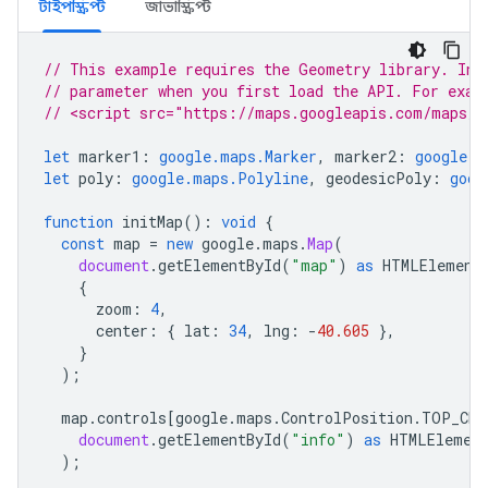
টাইপস্ক্রিপ্ট
জাভাস্ক্রিপ্ট
// This example requires the Geometry library. Inc
// parameter when you first load the API. For exam
// <script src="https://maps.googleapis.com/maps/a
let
marker1
:
google.maps.Marker
,
marker2
:
google.m
let
poly
:
google.maps.Polyline
,
geodesicPoly
:
goog
function
initMap
()
:
void
{
const
map
=
new
google
.
maps
.
Map
(
document
.
getElementById
(
"map"
)
as
HTMLElement
{
zoom
:
4
,
center
:
{
lat
:
34
,
lng
:
-
40.605
},
}
);
map
.
controls
[
google
.
maps
.
ControlPosition
.
TOP_CEN
document
.
getElementById
(
"info"
)
as
HTMLElemen
);