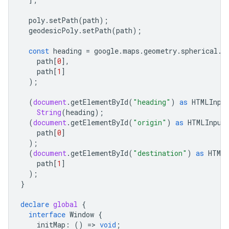
poly
.
setPath
(
path
);
geodesicPoly
.
setPath
(
path
);
const
heading
=
google
.
maps
.
geometry
.
spherical
.
c
path
[
0
],
path
[
1
]
);
(
document
.
getElementById
(
"heading"
)
as
HTMLInpu
String
(
heading
);
(
document
.
getElementById
(
"origin"
)
as
HTMLInput
path
[
0
]
);
(
document
.
getElementById
(
"destination"
)
as
HTMLI
path
[
1
]
);
}
declare
global
{
interface
Window
{
initMap
:
()
=
>
void
;