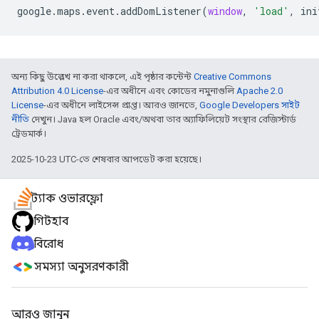
google
.
maps
.
event
.
addDomListener
(
window
,
'load'
,
ini
অন্য কিছু উল্লেখ না করা থাকলে, এই পৃষ্ঠার কন্টেন্ট
Creative Commons
Attribution 4.0 License
-এর অধীনে এবং কোডের নমুনাগুলি
Apache 2.0
License
-এর অধীনে লাইসেন্স প্রাপ্ত। আরও জানতে,
Google Developers সাইট
নীতি
দেখুন। Java হল Oracle এবং/অথবা তার অ্যাফিলিয়েট সংস্থার রেজিস্টার্ড
ট্রেডমার্ক।
2025-10-23 UTC-তে শেষবার আপডেট করা হয়েছে।
স্ট্যাক ওভারফ্লো
গিটহাব
বিরোধ
সমস্যা অনুসরণকারী
আরও জানুন