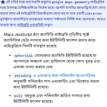
এই নথির মধ্যে ধারণাগুলি শুধুমাত্র
google.maps.geometry
লাইব্রেরির
মধ্যে উপলব্ধ বৈশিষ্ট্যগুলিকে নির্দেশ করে৷ আপনি মানচিত্র জাভাস্ক্রিপ্ট API লোড
করার সময় এই লাইব্রেরিটি ডিফল্টরূপে লোড হয় না তবে একটি
libraries
বুটস্ট্র্যাপ প্যারামিটার ব্যবহারের মাধ্যমে স্পষ্টভাবে নির্দিষ্ট করা আবশ্যক। আরও
তথ্যের জন্য,
লাইব্রেরি ওভারভিউ
দেখুন।
Maps JavaScript API জ্যামিতি লাইব্রেরি পৃথিবীর পৃষ্ঠে
জ্যামিতিক ডেটা গণনার জন্য ইউটিলিটি ফাংশন প্রদান করে।
লাইব্রেরিতে তিনটি নামস্থান রয়েছে:
spherical
গোলাকার জ্যামিতি ইউটিলিটি রয়েছে যা
আপনাকে অক্ষাংশ এবং দ্রাঘিমাংশ থেকে কোণ, দূরত্ব এবং
এলাকা গণনা করতে দেয়।
encoding
এ এনকোড করা পলিলাইন অ্যালগরিদম
অনুযায়ী পলিলাইন পাথ এনকোডিং এবং ডিকোড করার
জন্য ইউটিলিটি রয়েছে।
poly
বহুভুজ এবং পলিলাইন জড়িত গণনার জন্য
ইউটিলিটি ফাংশন রয়েছে।