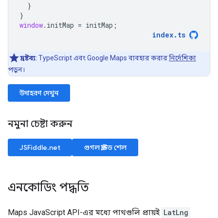
}
}
window
.
initMap
=
initMap
;
index
.
ts
দ্রষ্টব্য:
TypeScript এবং Google Maps ব্যবহার করার
নির্দেশিকা
পড়ুন।
উদাহরণ দেখুন
নমুনা চেষ্টা করুন
JSFiddle.net
গুগল ক্লাউড শেল
এনকোডিং পদ্ধতি
Maps JavaScript API-এর মধ্যে পাথগুলি প্রায়ই
LatLng