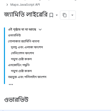
Maps JavaScript API
জ্যামিতি লাইব্রেরি
bookmark_border
এই পৃষ্ঠায় যা যা আছে
ওভারভিউ
গোলাকার জ্যামিতি ধারণা
দূরত্ব এবং এলাকা ফাংশন
নেভিগেশন ফাংশন
নমুনা চেষ্টা করুন
এনকোডিং পদ্ধতি
নমুনা চেষ্টা করুন
বহুভুজ এবং পলিলাইন ফাংশন
ওভারভিউ