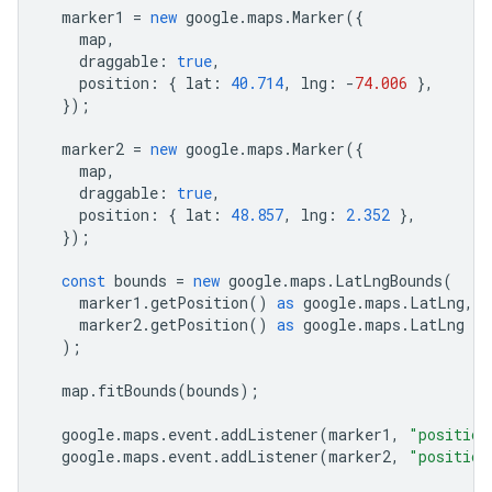
marker1
=
new
google
.
maps
.
Marker
({
map
,
draggable
:
true
,
position
:
{
lat
:
40.714
,
lng
:
-
74.006
},
});
marker2
=
new
google
.
maps
.
Marker
({
map
,
draggable
:
true
,
position
:
{
lat
:
48.857
,
lng
:
2.352
},
});
const
bounds
=
new
google
.
maps
.
LatLngBounds
(
marker1
.
getPosition
()
as
google
.
maps
.
LatLng
,
marker2
.
getPosition
()
as
google
.
maps
.
LatLng
);
map
.
fitBounds
(
bounds
);
google
.
maps
.
event
.
addListener
(
marker1
,
"position
google
.
maps
.
event
.
addListener
(
marker2
,
"position