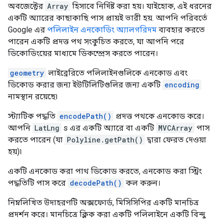
অবজেক্টের
Array
হিসাবে নির্দিষ্ট করা হয়। যাইহোক, এই ধরনের
একটি অ্যারের কাছাকাছি পাস প্রায়ই ভারী হয়. আপনি পরিবর্তে
Google এর
পলিলাইন এনকোডিং অ্যালগরিদম
ব্যবহার করতে
পারেন একটি প্রদত্ত পথ সংকুচিত করতে, যা আপনি পরে
ডিকোডিংয়ের মাধ্যমে ডিকম্প্রেস করতে পারেন।
geometry
লাইব্রেরিতে পলিলাইনগুলিকে এনকোড এবং
ডিকোড করার জন্য ইউটিলিটিগুলির জন্য একটি
encoding
নামস্থান রয়েছে৷
স্ট্যাটিক পদ্ধতি
encodePath()
প্রদত্ত পথকে এনকোড করে।
আপনি
LatLng
s এর একটি অ্যারে বা একটি
MVCArray
পাস
করতে পারেন (যা
Polyline.getPath()
দ্বারা ফেরত দেওয়া
হয়)৷
একটি এনকোড করা পাথ ডিকোড করতে, এনকোড করা স্ট্রিং
পদ্ধতিটি পাস করে
decodePath()
কল করুন।
নিম্নলিখিত উদাহরণটি অক্সফোর্ড, মিসিসিপির একটি মানচিত্র
প্রদর্শন করে। মানচিত্রে ক্লিক করা একটি পলিলাইনে একটি বিন্দু