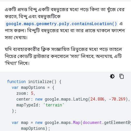
একটি প্রদত্ত বিন্দু একটি বহুভুজের মধ্যে পড়ে কিনা তা খুঁজে বের
করতে, বিন্দু এবং বহুভুজটিকে
google.maps.geometry.poly.containsLocation()
এ
পাস করুন। বিন্দুটি বহুভুজের মধ্যে বা তার প্রান্তে থাকলে ফাংশন
সত্য দেখায়।
যদি ব্যবহারকারীর ক্লিক সংজ্ঞায়িত ত্রিভুজের মধ্যে পড়ে তাহলে
নিচের কোডটি ব্রাউজার কনসোলে 'সত্য' লিখবে; অন্যথায়, এটি
'মিথ্যা' লিখে।
function
initialize
()
{
var
mapOptions
=
{
zoom
:
5
,
center
:
new
google
.
maps
.
LatLng
(
24.886
,
-
70.269
),
mapTypeId
:
'terrain'
};
var
map
=
new
google
.
maps
.
Map
(
document
.
getElementB
mapOptions
);