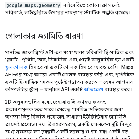
google.maps.geometry
লাইব্রেরিতে কোনো ক্লাস নেই;
পরিবর্তে, লাইব্রেরিতে উপরের নামস্থানে স্ট্যাটিক পদ্ধতি রয়েছে।
গোলাকার জ্যামিতি ধারণা
মানচিত্র জাভাস্ক্রিপ্ট API-এর মধ্যে থাকা ছবিগুলি দ্বি-মাত্রিক এবং
"ফ্ল্যাট"। পৃথিবী, তবে, ত্রিমাত্রিক, এবং প্রায়ই আনুমানিক হয় একটি
স্থূল গোলক
হিসাবে বা একটি গোলক হিসাবে আরও বেশি। Maps
API-এর মধ্যে আমরা একটি গোলক ব্যবহার করি, এবং পৃথিবীকে
একটি দ্বি-মাত্রিক সমতল পৃষ্ঠে উপস্থাপন করতে — যেমন আপনার
কম্পিউটার স্ক্রীন — মানচিত্র API একটি
অভিক্ষেপ
ব্যবহার করে।
2D অনুমানগুলির মধ্যে, চেহারাগুলি কখনও কখনও
প্রতারণামূলক হতে পারে। যেহেতু মানচিত্র অভিক্ষেপের জন্য
অগত্যা কিছু বিকৃতি প্রয়োজন, সাধারণ ইউক্লিডিয়ান জ্যামিতি
প্রায়শই প্রযোজ্য নয়। উদাহরণস্বরূপ, একটি গোলকের দুটি বিন্দুর
মধ্যে সবচেয়ে কম দূরত্বটি একটি সরলরেখা নয়, বরং একটি বড়