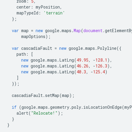
zoom
:
5
,
center
:
myPosition
,
mapTypeId
:
'terrain'
};
var
map
=
new
google
.
maps
.
Map
(
document
.
getElementB
mapOptions
);
var
cascadiaFault
=
new
google
.
maps
.
Polyline
({
path
:
[
new
google
.
maps
.
LatLng
(
49.95
,
-
128.1
),
new
google
.
maps
.
LatLng
(
46.26
,
-
126.3
),
new
google
.
maps
.
LatLng
(
40.3
,
-
125.4
)
]
});
cascadiaFault
.
setMap
(
map
);
if
(
google
.
maps
.
geometry
.
poly
.
isLocationOnEdge
(
myP
alert
(
"Relocate!"
);
}
}