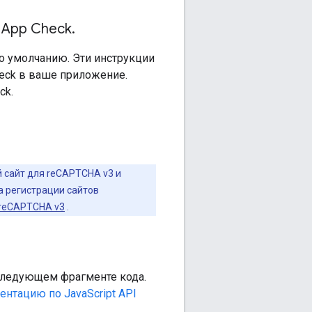
 App Check
.
по умолчанию. Эти инструкции
heck в ваше приложение.
ck.
й сайт для reCAPTCHA v3 и
а регистрации сайтов
 reCAPTCHA v3
.
 следующем фрагменте кода.
ентацию по JavaScript API