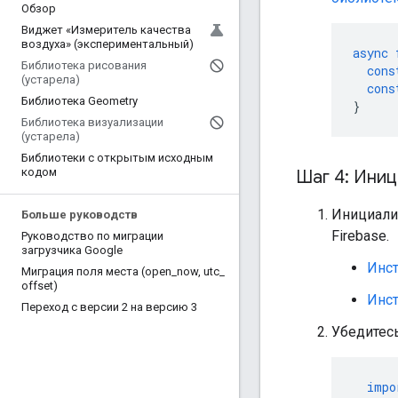
Обзор
Виджет «Измеритель качества
воздуха» (экспериментальный)
async
Библиотека рисования
cons
(устарела)
cons
Библиотека Geometry
}
Библиотека визуализации
(устарела)
Библиотеки с открытым исходным
кодом
Шаг 4: Иниц
Инициали
Больше руководств
Firebase.
Руководство по миграции
загрузчика Google
Инст
Миграция поля места (open
_
now
,
utc
_
offset)
Инст
Переход с версии 2 на версию 3
Убедитесь
impo