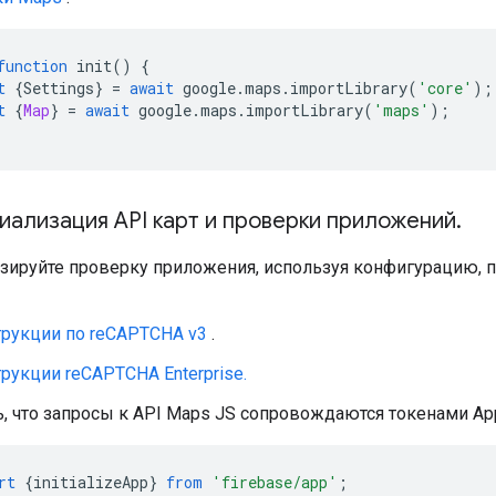
function
init
()
{
t
{
Settings
}
=
await
google
.
maps
.
importLibrary
(
'core'
);
t
{
Map
}
=
await
google
.
maps
.
importLibrary
(
'maps'
);
иализация API карт и проверки приложений
.
зируйте проверку приложения, используя конфигурацию,
рукции по reCAPTCHA v3
.
рукции reCAPTCHA Enterprise.
, что запросы к API Maps JS сопровождаются токенами App
rt
{
initializeApp
}
from
'firebase/app'
;