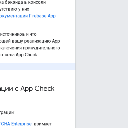
ка бэкэнда в консоли
утствию у них
окументации Firebase App
источников и что
ающей вашу реализацию App
включения принудительного
токена App Check.
ации с App Check
грации:
CHA Enterprise,
взимает