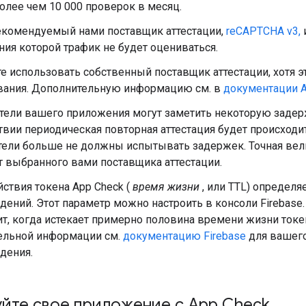
более чем 10 000 проверок в месяц.
екомендуемый нами поставщик аттестации,
reCAPTCHA v3,
ия которой трафик не будет оцениваться.
 использовать собственный поставщик аттестации, хотя э
вания. Дополнительную информацию см. в
документации A
тели вашего приложения могут заметить некоторую задерж
вии периодическая повторная аттестация будет происходи
тели больше не должны испытывать задержек. Точная вел
т выбранного вами поставщика аттестации.
ствия токена App Check (
время жизни
, или TTL) определя
ений. Этот параметр можно настроить в консоли Firebas
т, когда истекает примерно половина времени жизни токен
ельной информации см.
документацию Firebase
для вашег
дения.
йте свое приложение с App Check
.