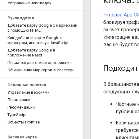
bookmar
Устранение неполадок
Firebase App C
Руководства
блокируя трафи
Добавьте карту Google с маркерами
за счет провер
с помощью HTML
.
Интеграция ва
Как добавить карту Google с
маркером
,
используя Java
Script
вас не будет 
Добавьте карту Google в
приложение React
Показ текущего местоположения
Подходит
Объединение маркеров в кластеры
В большинстве
Основные понятия
следующих слу
Управление версиями
Локализация
Частные 
Рекомендации
публичног
Type
Script
Если ваш
Объекты Promise
требуется
клиентам
Базовая карта