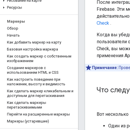
Рисование на карте
После интегра
Ресурсы
Firebase. Эти 
действительно
Маркеры
Check
.
Обзор
Когда вы убеди
Начать
пользователи 
Как добавить маркер на карту
Check, вы мож
Базовая настройка маркера
применения App
Как создать маркер с собственным
изображением
Примечание:
Прове
Создание маркеров с
использованием HTML и CSS
Как настроить поведение при
наложении
,
высоту и видимость
Что следу
Как сделать маркер кликабельным и
доступным для перетаскивания
Как сделать маркеры
перетаскиваемыми
Вот несколько 
Перейти на расширенные маркеры
Маркеры (устаревшие)
Один из 