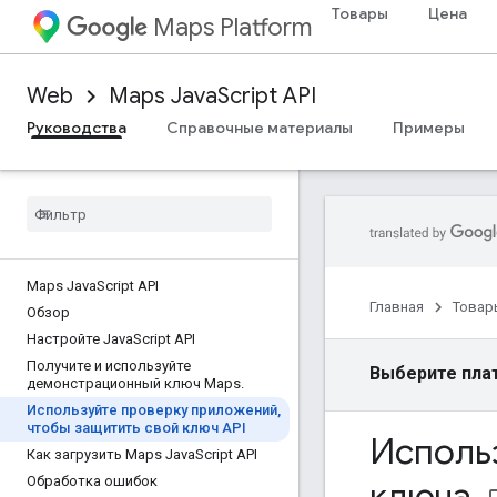
Товары
Цена
Maps Platform
Web
Maps JavaScript API
Руководства
Справочные материалы
Примеры
Maps Java
Script API
Главная
Товар
Обзор
Настройте Java
Script API
Получите и используйте
Выберите пла
демонстрационный ключ Maps
.
Используйте проверку приложений
,
чтобы защитить свой ключ API
Использ
Как загрузить Maps Java
Script API
Обработка ошибок
ключа
.