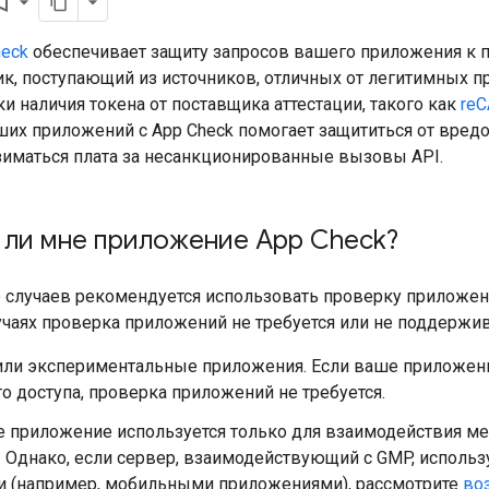
k_border
heck
обеспечивает защиту запросов вашего приложения к п
к, поступающий из источников, отличных от легитимных п
ки наличия токена от поставщика аттестации, такого как
reC
ших приложений с App Check помогает защититься от вредо
взиматься плата за несанкционированные вызовы API.
 ли мне приложение App Check?
 случаев рекомендуется использовать проверку приложений
чаях проверка приложений не требуется или не поддержив
или экспериментальные приложения. Если ваше приложени
о доступа, проверка приложений не требуется.
е приложение используется только для взаимодействия ме
. Однако, если сервер, взаимодействующий с GMP, исполь
и (например, мобильными приложениями), рассмотрите
во