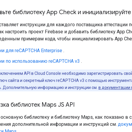
вьте библиотеку App Check и инициализируйте
ставляет инструкции для каждого поставщика аттестации 
к настроить проект Firebase и добавить библиотеку App C
еденным примерам кода, чтобы инициализировать App Che
и для reCAPTCHA Enterprise
.
ии по использованию reCAPTCHA v3
.
ключением API в Cloud Console необходимо зарегистрировать сво
люч сайта и секретный ключ reCAPTCHA v3 с помощью инструмент
. Дополнительную информацию и инструкции см.
в документации
узка библиотек Maps JS API
 основную библиотеку и библиотеку Maps, как показано в
чения дополнительной информации и инструкций см.
докум
ки Maps
.