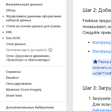
Визуализация данных
Шаг 2: Доба
Обзор
Управляемое данными оформление
Firebase предо
наборов данных
показывают, ка
Стили на основе данных для границ
Следуйте прив
KML
Geo
JSON
Инструкци
Слой данных
Тепловая карта (устарело)
Инструкц
Слои «Дорожное движение»
,
«Транспорт» и «Велосипеды»
Перед в
получить к
Сервисы
reCAPTCHA
Elevation
Геокодирование
Шаг 3: Загр
Maximum Zoom Imagery
Street View
Загрузите
Для полу
Дополнительные библиотеки
библиоте