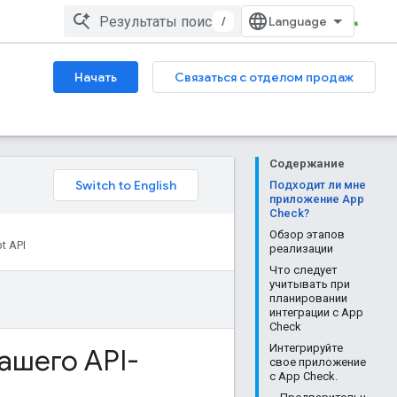
/
Начать
Связаться с отделом продаж
Содержание
Подходит ли мне
приложение App
Check?
Обзор этапов
t API
реализации
Что следует
учитывать при
планировании
интеграции с App
Check
Интегрируйте
ашего API-
свое приложение
с App Check.