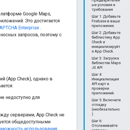
Предварительн
ые условия и
требования
латформе Google Maps,
Шаг 1: Добавьте
риложений. Это достигается
Firebase в ваше
приложение.
APTCHA Enterprise
.
Шаг 2: Добавьте
носных запросов, поэтому с
библиотеку App
Check и
инициализируйт
е App Check.
Шаг 3: Загрузка
библиотек Maps
JS API
Шаг 4:
 (App Check), однако в
Инициализация
API карт и
ается:
проверки
приложений.
е недоступно для
Шаг 5: Включите
отладку
(необязательно
)
жду серверами, App Check не
Шаг 6:
зуется общедоступными
Отслеживайте
зможность использования