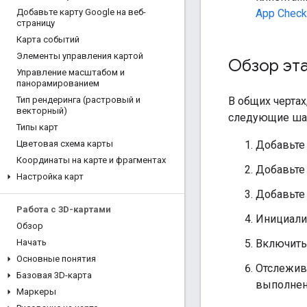
App Check
Добавьте карту Google на веб-
страницу
Карта событий
Элементы управления картой
Обзор эт
Управление масштабом и
панорамированием
В общих черта
Тип рендеринга (растровый и
векторный)
следующие ша
Типы карт
Добавьте 
Цветовая схема карты
Координаты на карте и фрагментах
Добавьте 
Настройка карт
Добавьте
Работа с 3D-картами
Инициализ
Обзор
Включить 
Начать
Основные понятия
Отслежив
Базовая 3D-карта
выполнен
Маркеры