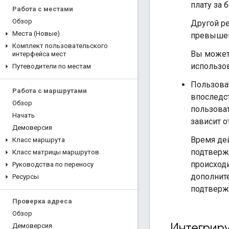
плату за 
Работа с местами
Обзор
Другой р
Места (Новые)
превышен
Комплект пользовательского
Вы можете
интерфейса мест
использо
Путеводители по местам
Пользова
Работа с маршрутами
впоследст
Обзор
пользова
Начать
зависит о
Демоверсия
Время дей
Класс маршрута
подтвержд
Класс матрицы маршрутов
происходи
Руководства по переносу
дополнит
Ресурсы
подтверж
Проверка адреса
Обзор
Интегриру
Демоверсия