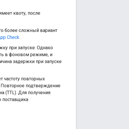
имеет квоту, после
то более сложный вариант
pp Check
.
ку при запуске. Однако
ть в фоновом режиме, и
ичина задержки при запуске
ет частоту повторных
e. Повторное подтверждение
а (TTL). Для получения
о поставщика