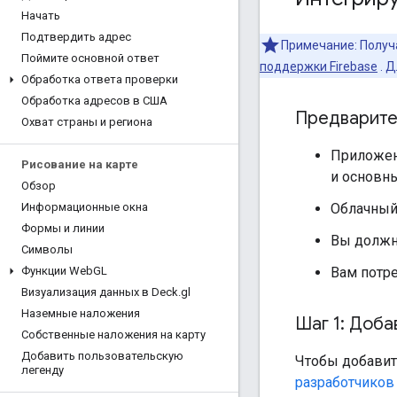
Начать
Подтвердить адрес
Примечание: Получа
Поймите основной ответ
поддержки Firebase
. Д
Обработка ответа проверки
Обработка адресов в США
Предварите
Охват страны и региона
Приложен
Рисование на карте
и основны
Обзор
Облачный
Информационные окна
Формы и линии
Вы должн
Символы
Вам потре
Функции Web
GL
Визуализация данных в Deck
.
gl
Наземные наложения
Шаг 1: Доба
Собственные наложения на карту
Добавить пользовательскую
Чтобы добавит
легенду
разработчиков 