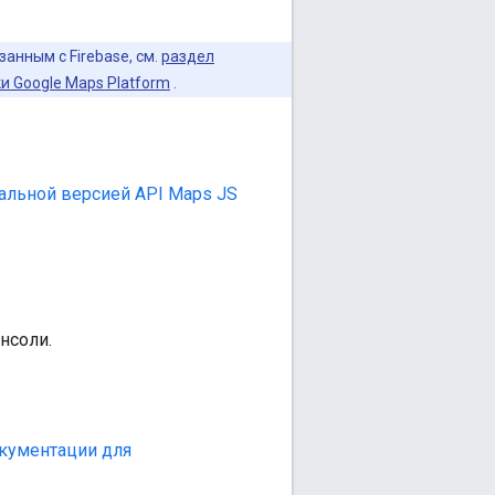
анным с Firebase, см.
раздел
 Google Maps Platform
.
альной версией API Maps JS
нсоли.
кументации для