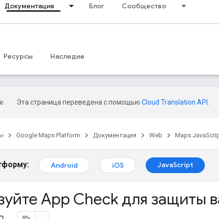
Документация
Блог
Сообщество
Ресурсы
Наследие
Эта страница переведена с помощью
Cloud Translation API
.
ы
Google Maps Platform
Документация
Web
Maps JavaScrip
тформу:
JavaScript
Android
iOS
уйте App Check для защиты в