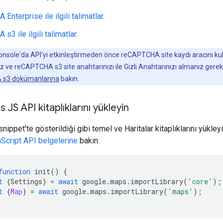
nterprise ile ilgili talimatlar
.
3 ile ilgili talimatlar
.
onsole'da API'yi etkinleştirmeden önce reCAPTCHA site kaydı aracını ku
ve reCAPTCHA s3 site anahtarınızı ile Gizli Anahtarınızı almanız gerekir.
s3 dokümanlarına
bakın.
JS API kitaplıklarını yükleyin
nippet'te gösterildiği gibi temel ve Haritalar kitaplıklarını yükleyi
cript API belgelerine
bakın.
function
init
()
{
t
{
Settings
}
=
await
google
.
maps
.
importLibrary
(
'core'
);
t
{
Map
}
=
await
google
.
maps
.
importLibrary
(
'maps'
);