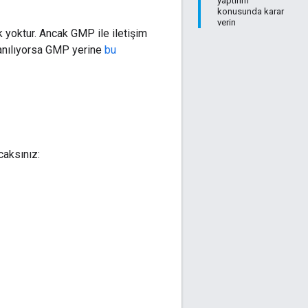
yaptırım
konusunda karar
verin
yoktur. Ancak GMP ile iletişim
lanılıyorsa GMP yerine
bu
caksınız: