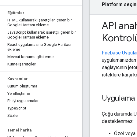
Platform seçin
Eğitimler
HTML kullanarak işaretçiler içeren bir
API anah
Google Haritası ekleme
Java
Script kullanarak işaretçi içeren bir
Kontrol
Google Haritası ekleme
React uygulamasına Google Haritası
ekleme
Firebase Uygula
Mevcut konumu gösterme
uygulamanızdan G
Küme işaretçileri
sağlayıcının jet
isteklere karşı k
Kavramlar
Sürüm oluşturma
Yerelleştirme
Uygulama 
En iyi uygulamalar
Type
Script
Çoğu durumda Uyg
Sözler
desteklenmez:
Temel harita
Özel veya 