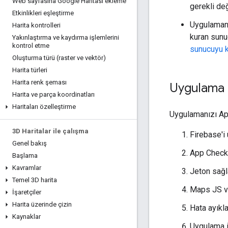
Web sayfasına Google Haritası ekleme
gerekli değ
Etkinlikleri eşleştirme
Uygulamanı
Harita kontrolleri
kuran sunu
Yakınlaştırma ve kaydırma işlemlerini
kontrol etme
sunucuyu k
Oluşturma türü (raster ve vektör)
Harita türleri
Harita renk şeması
Uygulama a
Harita ve parça koordinatları
Haritaları özelleştirme
Uygulamanızı App
3D Haritalar ile çalışma
Firebase'i
Genel bakış
App Check k
Başlama
Kavramlar
Jeton sağl
Temel 3D harita
Maps JS ve
İşaretçiler
Harita üzerinde çizin
Hata ayıkla
Kaynaklar
Uygulama is