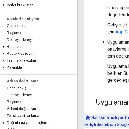
Yerler kılavuzları
Önerdiğimi
değerlendi
Rotalarla çalışma
Gelişmiş bi
Genel bakış
için
App Ch
Başlama
Demoyu deneyin
Uygulamanı
Rota sınıfı
onaylama i
Route Matrix sınıfı
tam gecikme
Taşıma kılavuzları
Uygulama K
Kaynaklar
belirler. B
gerçekleşir
Adres doğrulama
Genel bakış
Demoyu deneyin
Uygulaman
Başlama
Adresi doğrulayın
Temel yanıtı anlama
Not: Daha hızlı yardım 
Doğrulama yanıtını işleme
ile ilgili destek için
Google