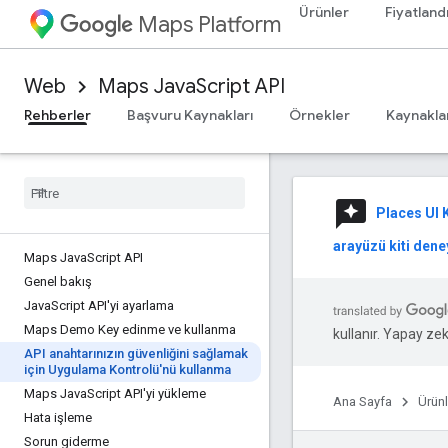
Ürünler
Fiyatland
Maps Platform
Web
Maps JavaScript API
Rehberler
Başvuru Kaynakları
Örnekler
Kaynakla
reviews
Places UI K
arayüzü kiti deney
Maps Java
Script API
Genel bakış
Java
Script API'yi ayarlama
Maps Demo Key edinme ve kullanma
kullanır. Yapay zeka
API anahtarınızın güvenliğini sağlamak
için Uygulama Kontrolü'nü kullanma
Maps Java
Script API'yi yükleme
Ana Sayfa
Ürünl
Hata işleme
Sorun giderme