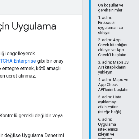
Ön koşullar ve
gereksinimler
1. adım:
için Uygulama
Firebase'i
uygulamanıza
ekleyin
2. adım: App
Check kitaplığını
ekleyin ve App
fiği engelleyerek
Check'i başlatın
TCHA Enterprise
gibi bir onay
3. adım: Maps JS
API kitaplıklarını
le entegre etmek, kötü amaçlı
yükleyin
den ücret alınmaz.
4. adım: Maps ve
App Check
API'lerini başlatın
5. adım: Hata
ayıklamayı
etkinleştirin
(isteğe bağlı)
ontrolü gerekli değildir veya
6. adım:
Uygulama
isteklerinizi
izleyin ve
lir değilse Uygulama Denetimi