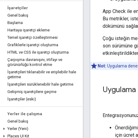
İşaretçiler
App Check ile en
Genel bakış
Bu metrikler, ist
Başlama
dökümünü sağlar.
Haritaya işaretçi ekleme
Temel işaretçi özelleştirmesi
Çoğu isteğin meş
Grafiklerle işaretçi oluşturma
son sürümüne gün
HTML ve CSS ile işaretçi oluşturma
etkinleştirildik
Çarpışma davranışını
,
irtifayı ve
görünürlüğü kontrol etme
Not:
Uygulama denetim
İşaretçileri tıklanabilir ve erişilebilir hale
getirme
İşaretçileri sürüklenebilir hale getirme
Uygulama K
Gelişmiş işaretçilere geçme
İşaretçiler (eski)
Yerler ile çalışma
Entegrasyonunuz
Genel bakış
Önerdiğimi
Yerler (Yeni)
için ücret al
Places UI Kit