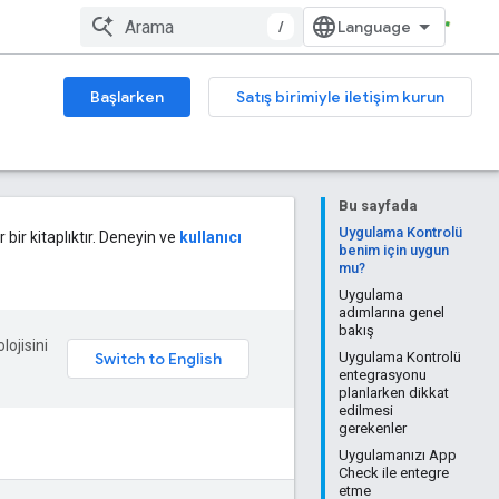
/
Başlarken
Satış birimiyle iletişim kurun
Bu sayfada
Uygulama Kontrolü
 bir kitaplıktır. Deneyin ve
kullanıcı
benim için uygun
mu?
Uygulama
adımlarına genel
bakış
lojisini
Uygulama Kontrolü
entegrasyonu
planlarken dikkat
edilmesi
gerekenler
Uygulamanızı App
Check ile entegre
etme