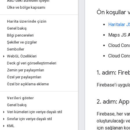
ABD'deki adresleri işleyin
Ülke ve bölge kapsamı
Ön koşullar 
Harita üzerinde çizin
Haritalar J
Genel bakış
Maps JS AP
Bilgi pencereleri
Şekiller ve çizgiler
Cloud Cons
Semboller
Cloud Cons
Web
GL Özellikleri
Deck
.
gl veri görselleştirmeleri
Zemin yer paylaşımları
1
.
adım: Fire
Özel yer paylaşımları
Özel bir açıklama ekleme
Firebase'i uygu
Verileri göster
2
.
adım: App 
Genel bakış
Veri kümeleri için veriye dayalı stil
Firebase, her var
Sınırlar için veriye dayalı stil
oluşturulacağı v
KML
için sağlanan kod