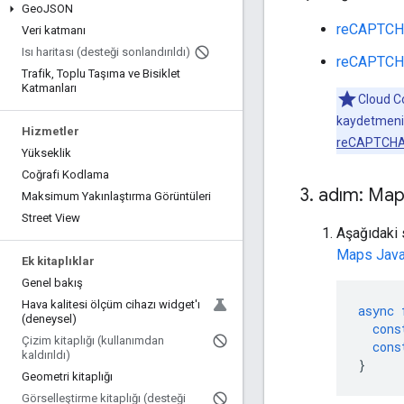
Geo
JSON
reCAPTCHA E
Veri katmanı
Isı haritası (desteği sonlandırıldı)
reCAPTCHA s
Trafik
,
Toplu Taşıma ve Bisiklet
Katmanları
Cloud C
kaydetmeniz 
Hizmetler
reCAPTCHA 
Yükseklik
Coğrafi Kodlama
3
.
adım: Maps 
Maksimum Yakınlaştırma Görüntüleri
Street View
Aşağıdaki s
Maps JavaS
Ek kitaplıklar
Genel bakış
Hava kalitesi ölçüm cihazı widget'ı
async
(deneysel)
cons
Çizim kitaplığı (kullanımdan
cons
kaldırıldı)
}
Geometri kitaplığı
Görselleştirme kitaplığı (desteği