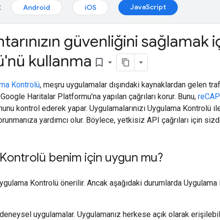
:
JavaScript
Android
iOS
tarınızın güvenliğini sağlamak 
ü'nü kullanma
bookmark_border
ma Kontrolü
, meşru uygulamalar dışındaki kaynaklardan gelen tra
oogle Haritalar Platformu'na yapılan çağrıları korur. Bunu,
reCAP
onunu kontrol ederek yapar. Uygulamalarınızı Uygulama Kontrolü i
orunmanıza yardımcı olur. Böylece, yetkisiz API çağrıları için siz
Kontrolü benim için uygun mu?
ulama Kontrolü önerilir. Ancak aşağıdaki durumlarda Uygulama K
deneysel uygulamalar. Uygulamanız herkese açık olarak erişilebi