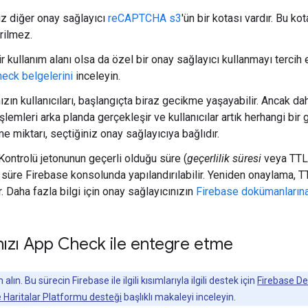
z diğer onay sağlayıcı
reCAPTCHA s3
'ün bir kotası vardır. Bu ko
rilmez.
r kullanım alanı olsa da özel bir onay sağlayıcı kullanmayı tercih e
eck belgelerini
inceleyin.
zın kullanıcıları, başlangıçta biraz gecikme yaşayabilir. Ancak da
şlemleri arka planda gerçekleşir ve kullanıcılar artık herhangi bi
 miktarı, seçtiğiniz onay sağlayıcıya bağlıdır.
ontrolü jetonunun geçerli olduğu süre (
geçerlilik süresi
veya TTL)
u süre Firebase konsolunda yapılandırılabilir. Yeniden onaylama, T
. Daha fazla bilgi için onay sağlayıcınızın
Firebase dokümanların
ızı App Check ile entegre etme
alın. Bu sürecin Firebase ile ilgili kısımlarıyla ilgili destek için
Firebase D
 Haritalar Platformu desteği
başlıklı makaleyi inceleyin.