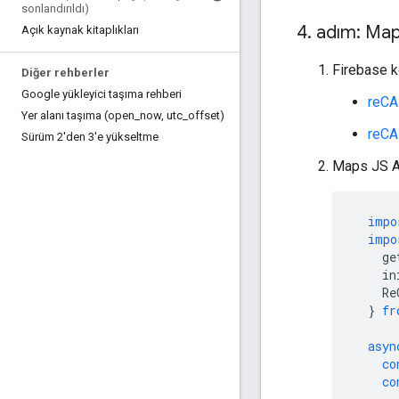
sonlandırıldı)
4
.
adım: Maps
Açık kaynak kitaplıkları
Firebase k
Diğer rehberler
Google yükleyici taşıma rehberi
reCA
Yer alanı taşıma (open
_
now
,
utc
_
offset)
reCA
Sürüm 2'den 3'e yükseltme
Maps JS AP
impo
impo
ge
in
Re
}
fr
asyn
co
co