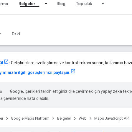
ırma
Belgeler
Blog
Topluluk
r
Eski
it
:
Geliştiricilere özelleştirme ve kontrol imkanı sunan, kullanıma hazır
iminizle ilgili görüşlerinizi paylaşın.
Google, içerikleri tercih ettiğiniz dile çevirmek için yapay zeka tekno
 çevirilerinde hata olabilir.
er
Google Maps Platform
Belgeler
Web
Maps JavaScript API