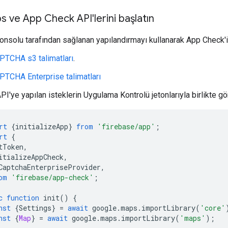
 ve App Check API'lerini başlatın
onsolu tarafından sağlanan yapılandırmayı kullanarak App Check'i 
PTCHA s3 talimatları
.
PTCHA Enterprise talimatları
I'ye yapılan isteklerin Uygulama Kontrolü jetonlarıyla birlikte gö
rt
{
initializeApp
}
from
'firebase/app'
;
rt
{
tToken
,
itializeAppCheck
,
CaptchaEnterpriseProvider
,
om
'firebase/app-check'
;
c
function
init
()
{
nst
{
Settings
}
=
await
google
.
maps
.
importLibrary
(
'core'
nst
{
Map
}
=
await
google
.
maps
.
importLibrary
(
'maps'
);