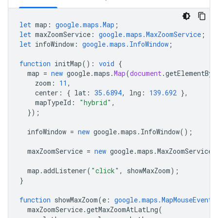
let
map
:
google.maps.Map
;
let
maxZoomService
:
google.maps.MaxZoomService
;
let
infoWindow
:
google.maps.InfoWindow
;
function
initMap
()
:
void
{
map
=
new
google
.
maps
.
Map
(
document
.
getElementByI
zoom
:
11
,
center
:
{
lat
:
35.6894
,
lng
:
139.692
},
mapTypeId
:
"hybrid"
,
});
infoWindow
=
new
google
.
maps
.
InfoWindow
();
maxZoomService
=
new
google
.
maps
.
MaxZoomService
(
map
.
addListener
(
"click"
,
showMaxZoom
);
}
function
showMaxZoom
(
e
:
google.maps.MapMouseEvent
)
maxZoomService
.
getMaxZoomAtLatLng
(