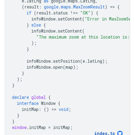
e
.
latLng
as
google
.
maps
.
LatLng
,
(
result
:
google.maps.MaxZoomResult
)
=
>
{
if
(
result
.
status
!==
"OK"
)
{
infoWindow
.
setContent
(
"Error in MaxZoomSer
}
else
{
infoWindow
.
setContent
(
"The maximum zoom at this location is: "
);
}
infoWindow
.
setPosition
(
e
.
latLng
);
infoWindow
.
open
(
map
);
}
);
}
declare
global
{
interface
Window
{
initMap
:
()
=
>
void
;
}
}
window
.
initMap
=
initMap
;
index
.
ts