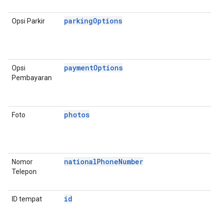
A
parkingOptions
Opsi Parkir
P
D
E
A
paymentOptions
Opsi
P
Pembayaran
D
E
A
photos
Foto
P
D
E
(
nationalPhoneNumber
Nomor
P
Telepon
D
E
id
ID tempat
P
D
E