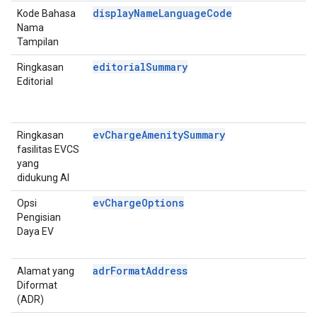
displayNameLanguageCode
Kode Bahasa
P
Nama
D
Tampilan
editorialSummary
Ringkasan
P
Editorial
D
E
A
evChargeAmenitySummary
Ringkasan
P
fasilitas EVCS
D
yang
E
didukung AI
A
evChargeOptions
Opsi
P
Pengisian
D
Daya EV
E
A
adrFormatAddress
Alamat yang
D
Diformat
P
(ADR)
D