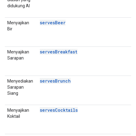
didukung AI
E
A
servesBeer
Menyajikan
P
Bir
D
E
A
servesBreakfast
Menyajikan
P
Sarapan
D
E
A
servesBrunch
Menyediakan
P
Sarapan
D
Siang
E
A
servesCocktails
Menyajikan
P
Koktail
D
E
A