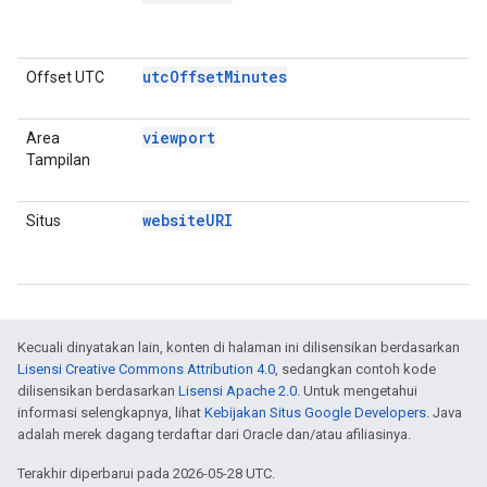
D
E
utcOffsetMinutes
Offset UTC
P
D
viewport
Area
D
Tampilan
P
D
websiteURI
Situs
P
D
E
Kecuali dinyatakan lain, konten di halaman ini dilisensikan berdasarkan
Lisensi Creative Commons Attribution 4.0
, sedangkan contoh kode
dilisensikan berdasarkan
Lisensi Apache 2.0
. Untuk mengetahui
informasi selengkapnya, lihat
Kebijakan Situs Google Developers
. Java
adalah merek dagang terdaftar dari Oracle dan/atau afiliasinya.
Terakhir diperbarui pada 2026-05-28 UTC.