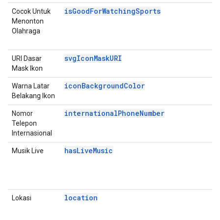
isGoodForWatchingSports
Cocok Untuk
P
Menonton
D
Olahraga
E
A
svgIconMaskURI
URI Dasar
P
Mask Ikon
D
iconBackgroundColor
Warna Latar
P
Belakang Ikon
D
internationalPhoneNumber
Nomor
P
Telepon
D
Internasional
E
hasLiveMusic
Musik Live
P
D
E
A
location
Lokasi
D
P
D