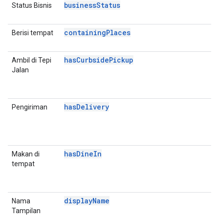
businessStatus
Status Bisnis
P
D
containingPlaces
Berisi tempat
P
D
hasCurbsidePickup
Ambil di Tepi
P
Jalan
D
E
A
hasDelivery
Pengiriman
P
D
E
A
hasDineIn
Makan di
P
tempat
D
E
A
displayName
Nama
P
Tampilan
D