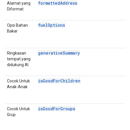
formattedAddress
Alamat yang
D
Diformat
P
D
fuelOptions
Opsi Bahan
P
Bakar
D
E
A
generativeSummary
Ringkasan
P
tempat yang
D
didukung AI
E
A
isGoodForChildren
Cocok Untuk
P
Anak-Anak
D
E
A
isGoodForGroups
Cocok Untuk
P
Grup
D
E
A