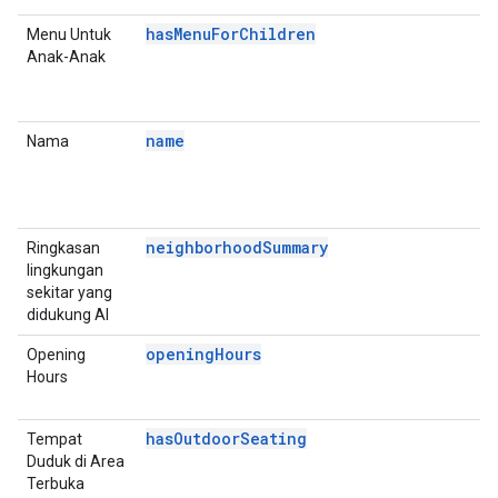
hasMenuForChildren
Menu Untuk
P
Anak-Anak
D
E
A
name
Nama
P
D
E
(
neighborhoodSummary
Ringkasan
P
lingkungan
D
sekitar yang
E
didukung AI
A
openingHours
Opening
P
Hours
D
E
hasOutdoorSeating
Tempat
P
Duduk di Area
D
Terbuka
E