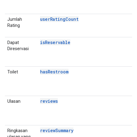
D
E
userRatingCount
Jumlah
P
Rating
D
E
isReservable
Dapat
P
Direservasi
D
E
A
hasRestroom
Toilet
P
D
E
A
reviews
Ulasan
P
D
E
A
reviewSummary
Ringkasan
P
ulasan yang
D