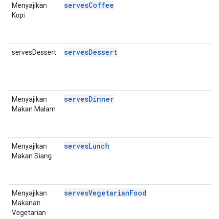
servesCoffee
Menyajikan
P
Kopi
D
E
A
servesDessert
servesDessert
P
D
E
A
servesDinner
Menyajikan
P
Makan Malam
D
E
A
servesLunch
Menyajikan
P
Makan Siang
D
E
A
servesVegetarianFood
Menyajikan
P
Makanan
D
Vegetarian
E