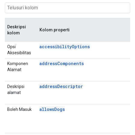
Deskripsi
S
Kolom properti
kolom
T
accessibilityOptions
Opsi
P
Aksesibilitas
D
addressComponents
Komponen
D
Alamat
P
D
addressDescriptor
Deskripsi
D
alamat
P
D
allowsDogs
Boleh Masuk
P
D
E
A