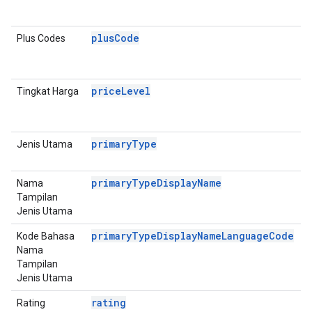
(
plusCode
Plus Codes
D
P
D
priceLevel
Tingkat Harga
P
D
E
primaryType
Jenis Utama
P
D
primaryTypeDisplayName
Nama
P
Tampilan
D
Jenis Utama
primaryTypeDisplayNameLanguageCode
Kode Bahasa
P
Nama
D
Tampilan
Jenis Utama
rating
Rating
P