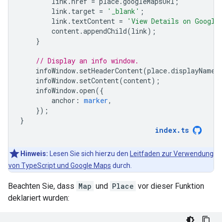
link
.
href
=
place
.
googleMapsURI
;
link
.
target
=
'_blank'
;
link
.
textContent
=
'View Details on Google
content
.
appendChild
(
link
);
}
// Display an info window.
infoWindow
.
setHeaderContent
(
place
.
displayName
)
infoWindow
.
setContent
(
content
);
infoWindow
.
open
({
anchor
:
marker
,
});
}
index
.
ts
Hinweis:
Lesen Sie sich hierzu den
Leitfaden zur Verwendung
von TypeScript und Google Maps
durch.
Beachten Sie, dass
Map
und
Place
vor dieser Funktion
deklariert wurden: