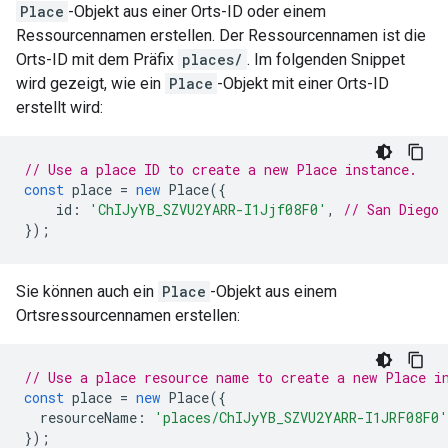
Place
-Objekt aus einer Orts-ID oder einem
Ressourcennamen erstellen. Der Ressourcennamen ist die
Orts-ID mit dem Präfix
places/
. Im folgenden Snippet
wird gezeigt, wie ein
Place
-Objekt mit einer Orts-ID
erstellt wird:
// Use a place ID to create a new Place instance.
const
place
=
new
Place
({
id
:
'ChIJyYB_SZVU2YARR-I1Jjf08F0'
,
// San Diego 
});
Sie können auch ein
Place
-Objekt aus einem
Ortsressourcennamen erstellen:
// Use a place resource name to create a new Place i
const
place
=
new
Place
({
resourceName
:
'places/ChIJyYB_SZVU2YARR-I1JRF08F0'
});