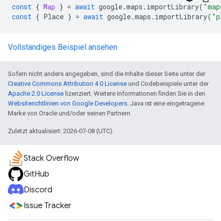
const
{
Map
}
=
await
google
.
maps
.
importLibrary
(
"map
const
{
Place
}
=
await
google
.
maps
.
importLibrary
(
"p
Vollständiges Beispiel ansehen
Sofern nicht anders angegeben, sind die Inhalte dieser Seite unter der
Creative Commons Attribution 4.0 License
und Codebeispiele unter der
Apache 2.0 License
lizenziert. Weitere Informationen finden Sie in den
Websiterichtlinien von Google Developers
. Java ist eine eingetragene
Marke von Oracle und/oder seinen Partnern.
Zuletzt aktualisiert: 2026-07-08 (UTC).
Stack Overflow
GitHub
Discord
Issue Tracker