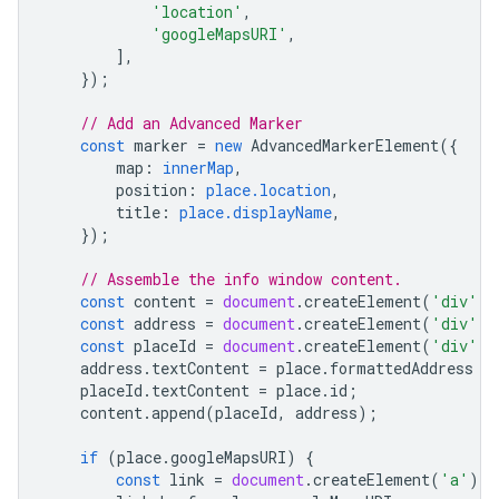
'location'
,
'googleMapsURI'
,
],
});
// Add an Advanced Marker
const
marker
=
new
AdvancedMarkerElement
({
map
:
innerMap
,
position
:
place.location
,
title
:
place.displayName
,
});
// Assemble the info window content.
const
content
=
document
.
createElement
(
'div'
);
const
address
=
document
.
createElement
(
'div'
);
const
placeId
=
document
.
createElement
(
'div'
);
address
.
textContent
=
place
.
formattedAddress
|
placeId
.
textContent
=
place
.
id
;
content
.
append
(
placeId
,
address
);
if
(
place
.
googleMapsURI
)
{
const
link
=
document
.
createElement
(
'a'
);