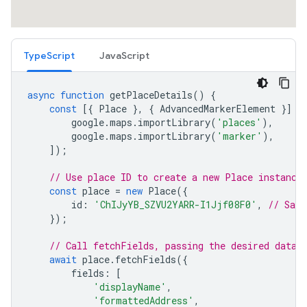
TypeScript
JavaScript
async
function
getPlaceDetails
()
{
const
[{
Place
},
{
AdvancedMarkerElement
}]
=
google
.
maps
.
importLibrary
(
'places'
),
google
.
maps
.
importLibrary
(
'marker'
),
]);
// Use place ID to create a new Place instance
const
place
=
new
Place
({
id
:
'ChIJyYB_SZVU2YARR-I1Jjf08F0'
,
// San 
});
// Call fetchFields, passing the desired data 
await
place
.
fetchFields
({
fields
:
[
'displayName'
,
'formattedAddress'
,