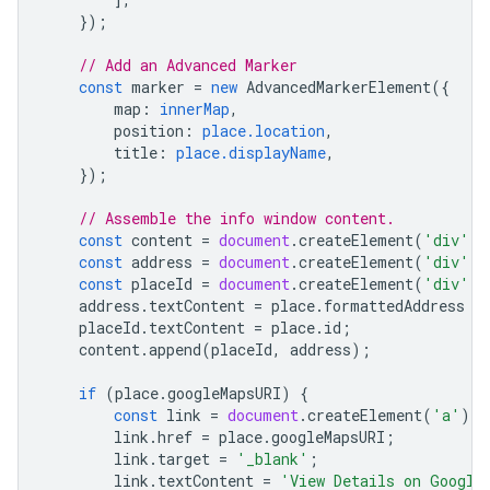
});
// Add an Advanced Marker
const
marker
=
new
AdvancedMarkerElement
({
map
:
innerMap
,
position
:
place.location
,
title
:
place.displayName
,
});
// Assemble the info window content.
const
content
=
document
.
createElement
(
'div'
);
const
address
=
document
.
createElement
(
'div'
);
const
placeId
=
document
.
createElement
(
'div'
);
address
.
textContent
=
place
.
formattedAddress
|
placeId
.
textContent
=
place
.
id
;
content
.
append
(
placeId
,
address
);
if
(
place
.
googleMapsURI
)
{
const
link
=
document
.
createElement
(
'a'
);
link
.
href
=
place
.
googleMapsURI
;
link
.
target
=
'_blank'
;
link
.
textContent
=
'View Details on Google