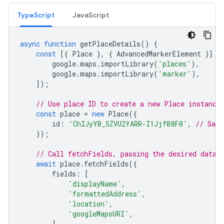
TypeScript
JavaScript
async
function
getPlaceDetails
()
{
const
[{
Place
},
{
AdvancedMarkerElement
}]
=
google
.
maps
.
importLibrary
(
'places'
),
google
.
maps
.
importLibrary
(
'marker'
),
]);
// Use place ID to create a new Place instance
const
place
=
new
Place
({
id
:
'ChIJyYB_SZVU2YARR-I1Jjf08F0'
,
// San 
});
// Call fetchFields, passing the desired data 
await
place
.
fetchFields
({
fields
:
[
'displayName'
,
'formattedAddress'
,
'location'
,
'googleMapsURI'
,
],