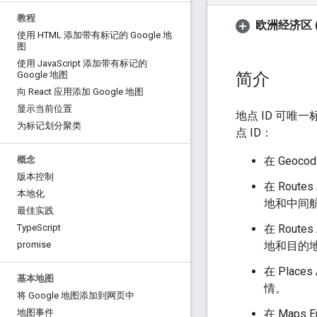
教程
欧洲经济区 (
使用 HTML 添加带有标记的 Google 地
图
使用 Java
Script 添加带有标记的
简介
Google 地图
向 React 应用添加 Google 地图
显示当前位置
地点 ID 可唯一标
为标记划分聚类
点 ID：
在 Geoco
概念
版本控制
在 Route
本地化
地和中间
最佳实践
在 Route
Type
Script
地和目的
promise
在 Place
基本地图
情。
将 Google 地图添加到网页中
在 Maps 
地图事件