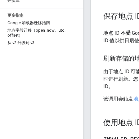
开源库
保存地点 
更多指南
Google 加载器迁移指南
地点字段迁移（open
_
now、utc
_
地点 ID
不受
Go
offset）
ID 值以供日后
从 v2 升级到 v3
刷新存储的地
由于地点 ID 可
时进行刷新。您
ID。
该调用会触发
地
使用地点 
INVALID
_
RE