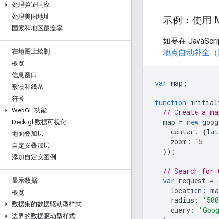
处理验证响应
处理美国地址
示例：使用 Ma
国家和地区覆盖率
如要在 JavaS
地点自动补全（
在地图上绘制
概览
信息窗口
var
map
;
形状和线条
符号
function
initial
Web
GL 功能
// Create a ma
map
=
new
goog
Deck
.
gl 数据可视化
center
:
{
lat
地面叠加层
zoom
:
15
自定义叠加层
});
添加自定义图例
// Search for 
var
request
=
显示数据
location
:
ma
概览
radius
:
'500
数据集的数据驱动型样式
query
:
'Goog
边界的数据驱动型样式