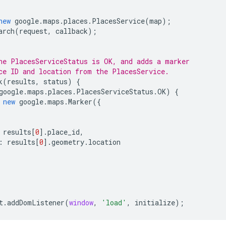
new
google
.
maps
.
places
.
PlacesService
(
map
);
arch
(
request
,
callback
);
he PlacesServiceStatus is OK, and adds a marker
ce ID and location from the PlacesService.
k
(
results
,
status
)
{
google
.
maps
.
places
.
PlacesServiceStatus
.
OK
)
{
new
google
.
maps
.
Marker
({
results
[
0
].
place_id
,
:
results
[
0
].
geometry
.
location
t
.
addDomListener
(
window
,
'load'
,
initialize
);