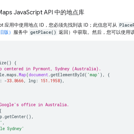
ps Java
Script API 中的地点库
cript 应用中使用地点 ID，您必须先找到该 ID；此信息可从
Place
旧版）
服务中
getPlace()
返回）中获取。然后，您可以使用该地
ize
()
{
p centered in Pyrmont, Sydney (Australia).
le
.
maps
.
Map
(
document
.
getElementById
(
'map'
),
{
:
-
33.8666
,
lng
:
151.1958
},
Google's office in Australia.
{
p
.
getCenter
(),
'
,
le Sydney'