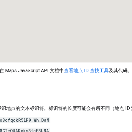
ps JavaScript API 文档中
查看地点 ID 查找工具
及其代码
唯一标识地点的文本标识符。标识符的长度可能会有所不同（地点 ID
o8cfqokR5lP9_Wh_DaM
0CIeQUARxks3icF8U8A