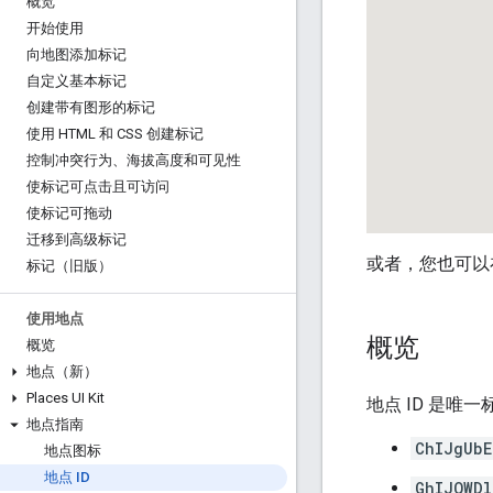
概览
开始使用
向地图添加标记
自定义基本标记
创建带有图形的标记
使用 HTML 和 CSS 创建标记
控制冲突行为、海拔高度和可见性
使标记可点击且可访问
使标记可拖动
迁移到高级标记
或者，您也可以在 Ma
标记（旧版）
使用地点
概览
概览
地点（新）
Places UI Kit
地点 ID 是
地点指南
ChIJgUbE
地点图标
地点 ID
GhIJQWDl