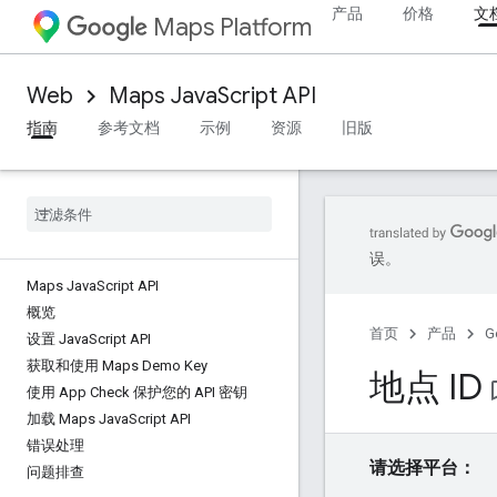
产品
价格
文
Maps Platform
Web
Maps JavaScript API
指南
参考文档
示例
资源
旧版
误。
Maps Java
Script API
概览
首页
产品
G
设置 Java
Script API
获取和使用 Maps Demo Key
地点 ID
bookma
使用 App Check 保护您的 API 密钥
加载 Maps Java
Script API
错误处理
请选择平台：
问题排查