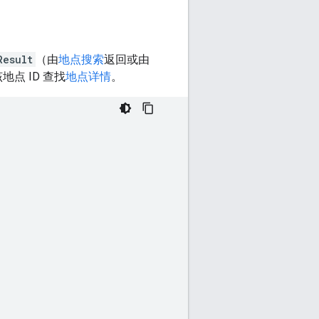
Result
（由
地点搜索
返回或由
点 ID 查找
地点详情
。