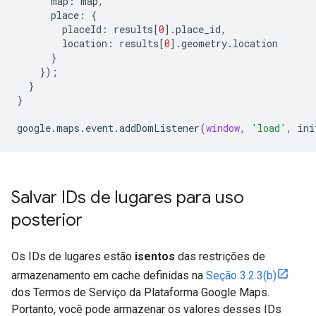
map
:
map
,
place
:
{
placeId
:
results
[
0
].
place_id
,
location
:
results
[
0
].
geometry
.
location
}
});
}
}
google
.
maps
.
event
.
addDomListener
(
window
,
'load'
,
ini
Salvar IDs de lugares para uso
posterior
Os IDs de lugares estão
isentos
das restrições de
armazenamento em cache definidas na
Seção 3.2.3(b)
dos Termos de Serviço da Plataforma Google Maps.
Portanto, você pode armazenar os valores desses IDs