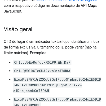
com o respectivo código na documentação da API Maps
JavaScript.
Visão geral
O ID de lugar é um indicador textual que identifica um local
de forma exclusiva. O tamanho do ID pode variar (não há
limite máximo). Exemplos:
ChIJgUbEo8cfqokR5lP9_Wh_DaM
GhIJQWDl0CIeQUARxks3icF8U8A
EicxMyBNYXJrZXQgU3QsIFdpbG1pbmd0b24sIE5DID
I4NDAxLCBVU0EiGhIYChQKEgnRTo6ixx-
qiRHo_bbmkCm7ZRAN
EicxMyBNYXJrZXQgU3QsIFdpbG1pbmd0b24sIE5DID
I4NDAxLCBVU0E