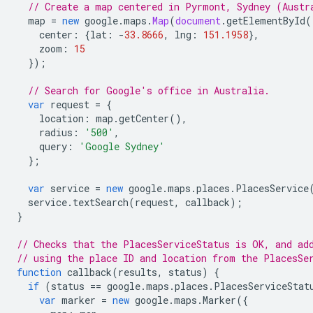
// Create a map centered in Pyrmont, Sydney (Austr
map
=
new
google
.
maps
.
Map
(
document
.
getElementById
(
center
:
{
lat
:
-
33.8666
,
lng
:
151.1958
},
zoom
:
15
});
// Search for Google's office in Australia.
var
request
=
{
location
:
map
.
getCenter
(),
radius
:
'500'
,
query
:
'Google Sydney'
};
var
service
=
new
google
.
maps
.
places
.
PlacesService
service
.
textSearch
(
request
,
callback
);
}
// Checks that the PlacesServiceStatus is OK, and ad
// using the place ID and location from the PlacesSe
function
callback
(
results
,
status
)
{
if
(
status
==
google
.
maps
.
places
.
PlacesServiceStat
var
marker
=
new
google
.
maps
.
Marker
({