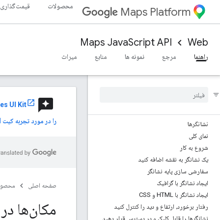
محصولات
قیمت‌گذاری
Maps Platform
کار با نقشه‌های سه‌بعدی
نمای کلی
Maps JavaScript API
Web
شروع به کار
مفاهیم
راهنما
مرجع
نمونه ها
منابع
میراث
نقشه سه بعدی پایه
نشانگرها
روی نقشه بکشید
reviews
منابع
es UI Kit
را در مورد تجربه کیت UI خود به اشتراک بگذارید.
نشانگرها
نمای کلی
شروع به کار
یک نشانگر به نقشه اضافه کنید
سفارشی سازی پایه نشانگر
ایجاد نشانگر با گرافیک
صفحه اصلی
محصول
ایجاد نشانگر با HTML و CSS
مکان‌ها در Maps Java
رفتار برخورد، ارتفاع و دید را کنترل کنید
نشانگرها را قابل کلیک و در دسترس قرار دهید