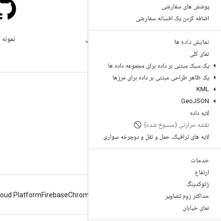
پوشش های سفارشی
اضافه کردن یک افسانه سفارشی
سرریز پشته
زیر برچسب google-maps سوال
نمونه 
نمایش داده ها
بپرسید.
نمای کلی
یک سبک مبتنی بر داده برای مجموعه داده ها
یک ظاهر طراحی مبتنی بر داده برای مرزها
KML
بیشتر بدانید
Geo
JSON
پرسشگان
لایه داده
کاوشگر قابلیت ها
نقشه حرارتی (منسوخ شده)
لایه های ترافیک، حمل و نقل و دوچرخه سواری
آموزش ها
خدمات
ارتفاع
ژئوکدینگ
loud Platform
Firebase
Chrome
Android
حداکثر زوم تصاویر
نمای خیابان