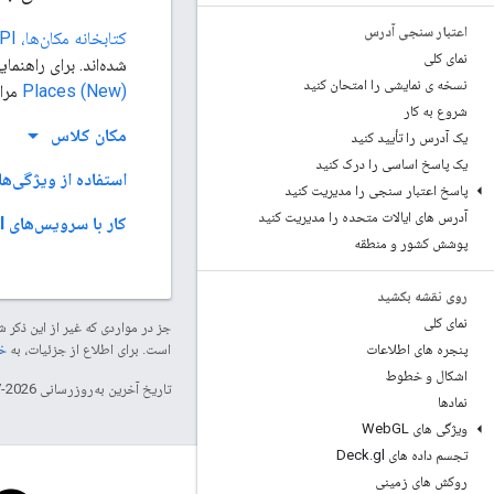
اعتبار سنجی آدرس
کتابخانه مکان‌ها، API جاوا اسکریپت نقشه‌ها
نمای کلی
شده‌اند. برای راهنمایی‌های
نسخه ی نمایشی را امتحان کنید
Places (New)
مراج
شروع به کار
arrow_drop_down
مکان کلاس
یک آدرس را تأیید کنید
یک پاسخ اساسی را درک کنید
استفاده از ویژگی‌های API جاوا اسکریپت نق
پاسخ اعتبار سنجی را مدیریت کنید
آدرس های ایالات متحده را مدیریت کنید
کار با سرویس‌های API جاوا اسکریپت نقشه‌ها
پوشش کشور و منطقه
روی نقشه بکشید
نمای کلی
جز در مواردی که غیر از این ذک
پنجره های اطلاعات
است. برای اطلاع از جزئیات، به
خطم
اشکال و خطوط
تاریخ آخرین به‌روزرسانی 2026-07-15 به‌وقت ساعت هماهنگ جهانی.
نمادها
ویژگی های Web
GL
تجسم داده های Deck
gl
.
روکش های زمینی