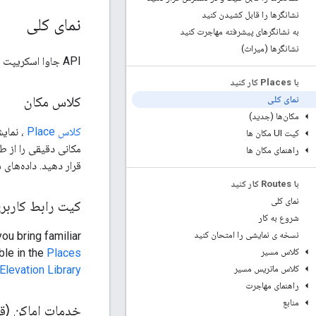
نشانگرها را قابل کشیدن کنید
نمای کلی
به نشانگرهای پیشرفته مهاجرت کنید
نشانگرها (میراث)
API جاوا اسکریپت Maps گزینه‌های متنوعی را برای ادغام داده‌های مکان گوگل در برنامه‌های شما ارائه می‌دهد.
با Places کار کنید
کلاس مکان
نمای کلی
مکان‌ها (جدید)
کلاس Place
کیت UI مکان ها
مکانی دقیقی را از 
راهنمای مکان ها
قرار دهید. داده‌های سرویس Places یکی از دقیق‌ترین، به‌روزترین و جامع‌ترین مدل‌های
با Routes کار کنید
نمای کلی
کیت رابط کاربری
شروع به کار
نسخه ی نمایشی را امتحان کنید
ou bring familiar
کلاس مسیر
ble in the
Places
کلاس ماتریس مسیر
Elevation Library
راهنمای مهاجرت
منابع
خدمات اماکن (ق