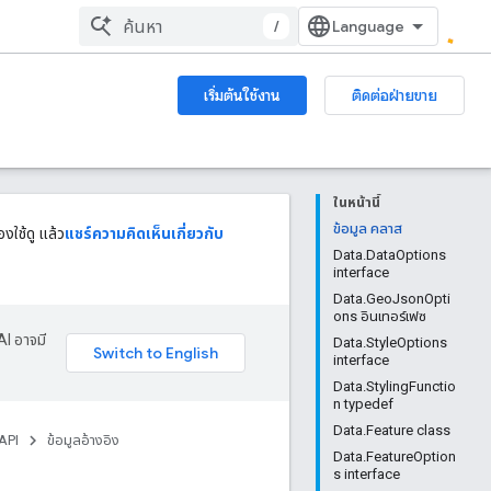
/
เริ่มต้นใช้งาน
ติดต่อฝ่ายขาย
ในหน้านี้
ข้อมูล คลาส
งใช้ดู แล้ว
แชร์ความคิดเห็นเกี่ยวกับ
Data.DataOptions
interface
Data.GeoJsonOpti
ons อินเทอร์เฟซ
AI อาจมี
Data.StyleOptions
interface
Data.StylingFunctio
n typedef
Data.Feature class
API
ข้อมูลอ้างอิง
Data.FeatureOption
s interface