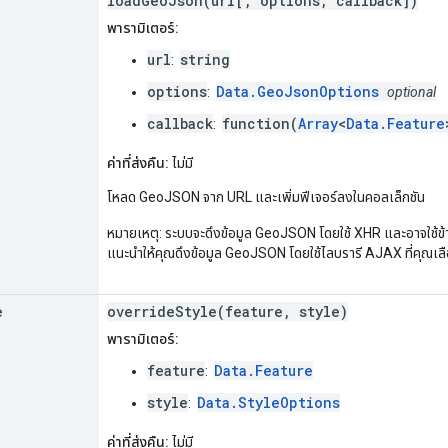
loadGeoJson(url[, options, callback])
พารามิเตอร์:
url
string
:
options
Data.GeoJsonOptions
:
optional
callback
function(
Array
<
Data.Feature
:
ค่าที่ส่งคืน:
ไม่มี
โหลด GeoJSON จาก URL และเพิ่มฟีเจอร์ลงในคอลเล็กชัน
หมายเหตุ: ระบบจะดึงข้อมูล GeoJSON โดยใช้ XHR และอาจใช้ข
แนะนำให้คุณดึงข้อมูล GeoJSON โดยใช้ไลบรารี AJAX ที่คุณเลื
e
overrideStyle(feature, style)
พารามิเตอร์:
feature
Data.Feature
:
style
Data.StyleOptions
:
ค่าที่ส่งคืน:
ไม่มี