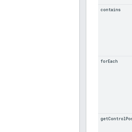
contains
for
Each
get
Control
Po