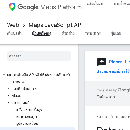
ผลิตภัณฑ์
การกำหนด
Maps Platform
Web
Maps JavaScript API
คำแนะนำ
ข้อมูลอ้างอิง
ตัวอย่าง
ทรัพยากร
รุ่นเดิม
reviews
Places UI K
ประสบการณ์การใช้ 
เอกสารอ้างอิง API v3
.
65 (ช่องรายสัปดาห์)
ภาพรวม
แนวคิดส่วนกลาง
Maps
ข้อผิดพลาด
วาดในแผนที่
เครื่องหมายขั้นสูง
หน้าต่างข้อมูล
หน้าแรก
ผลิตภัณฑ
รูปหลายเหลี่ยม