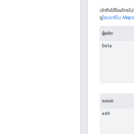
เข้าถึงได้โดยโทรไปท
ดู
ไลบรารีใน Maps
ผู้ผลิต
Data
เมธอด
add