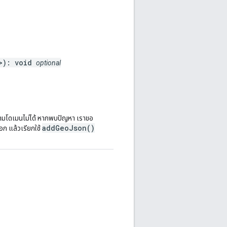
>): void
optional
้ามโดเมนไม่ได้ หากพบปัญหา เราขอ
addGeoJson()
อก แล้วเรียกใช้