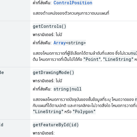
ControlPosition
ค่าที่ส่งคืน:
แสดงตำแหน่งของตัวควบคุมการวาดบนแผนที่
getControls()
พารามิเตอร์:
ไม่มี
Array
<string>
ค่าที่ส่งคืน:
nu
แสดงโหมดการวาดที่ผู้ใช้เลือกได้ตามลำดับที่แสดง ซึ่งไม่รวม
"Point"
"LineString"
ต้น โหมดการวาดที่เป็นไปได้คือ
,
ห
de
getDrawingMode()
พารามิเตอร์:
ไม่มี
string|null
ค่าที่ส่งคืน:
แสดงผลโหมดการวาดปัจจุบันของชั้นข้อมูลที่ระบุ โหมดวาดของ
กับแผนที่ได้ตามปกติ และการคลิกจะไม่วาดสิ่งใด โหมดการวาดที่เ
"LineString"
"Polygon"
หรือ
Id
getFeatureById(id)
พารามิเตอร์: