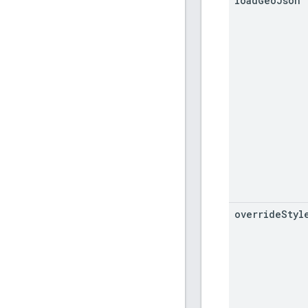
load
Geo
Json
override
Styl