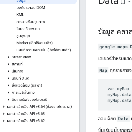
Data
bookmark_border
ข้อมูล
องค์ประกอบ DOM
KML
การวางซ้อนรูปภาพ
ไลบรารีภาพวาด
ข้อมูล
คลา
ซูมสูงสุด
Marker (เลิกใช้งานแล้ว)
google.maps
.
แผนที่ความหนาแน่น (เลิกใช้งานแล้ว)
Street View
เลเยอร์สำหรับแสดง
สถานที่
Map
ทุกรายการจะ
เส้นทาง
แผนที่ 3 มิติ
สิ่งแวดล้อม (อัลฟ่า)
 var myMap 
การแชร์เส้นทาง
 myMap.data
อินเทอร์เฟซของไลบรารี
 myMap.data
เอกสารอ้างอิง API v3
.
64 (ช่องรายไตรมาส)
เอกสารอ้างอิง API v3
.
63
ออบเจ็กต์
Data
ค
เอกสารอ้างอิง API v3
.
62
ชั้นเรียนนี้ขยายเ