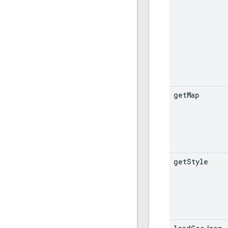
get
Map
get
Style