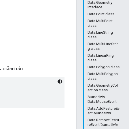
Data.Geometry
interface
Data.Point class
Data.MultiPoint
class
Data.LineString
class
Data.MultiLineStrin
g class
Data.LinearRing
class
Data.Polygon class
อบเจ็กต์ เช่น
Data.MultiPolygon
class
Data.GeometryColl
ection class
อินเทอร์เฟซ
Data.MouseEvent
Data.AddFeatureEv
ent อินเทอร์เฟซ
Data.RemoveFeatu
reEvent อินเทอร์เฟซ