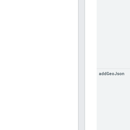
add
Geo
Json