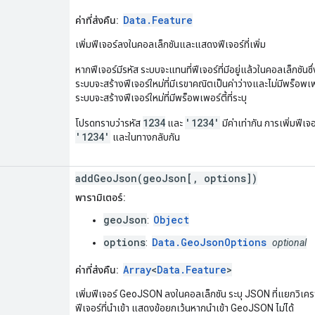
Data.Feature
ค่าที่ส่งคืน:
เพิ่มฟีเจอร์ลงในคอลเล็กชันและแสดงฟีเจอร์ที่เพิ่ม
หากฟีเจอร์มีรหัส ระบบจะแทนที่ฟีเจอร์ที่มีอยู่แล้วในคอลเล็กชันซึ่
ระบบจะสร้างฟีเจอร์ใหม่ที่มีเรขาคณิตเป็นค่าว่างและไม่มีพร็อพเพ
ระบบจะสร้างฟีเจอร์ใหม่ที่มีพร็อพเพอร์ตี้ที่ระบุ
1234
'1234'
โปรดทราบว่ารหัส
และ
มีค่าเท่ากัน การเพิ่มฟีเจอ
'1234'
และในทางกลับกัน
addGeoJson(geoJson[, options])
พารามิเตอร์:
geoJson
Object
:
options
Data.GeoJsonOptions
:
optional
Array
<
Data.Feature
>
ค่าที่ส่งคืน:
เพิ่มฟีเจอร์ GeoJSON ลงในคอลเล็กชัน ระบุ JSON ที่แยกวิเคร
ฟีเจอร์ที่นำเข้า แสดงข้อยกเว้นหากนำเข้า GeoJSON ไม่ได้