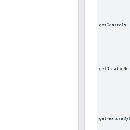
get
Controls
get
Drawing
Mo
get
Feature
By