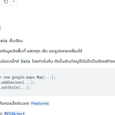
ส
Data
ชั้นเรียน
ข้อมูลเชิงพื้นที่ แสดงจุด เส้น และรูปหลายเหลี่ยมได้
มีออบเจ็กต์
Data
โดยค่าเริ่มต้น ดังนั้นส่วนใหญ่จึงไม่จำเป็นต้องสร้างอ
= new google.maps.Map(...);
.addGeoJson(...);
.setStyle(...); 
ือคอลเล็กชันของ
Features
วลา
MVCObject