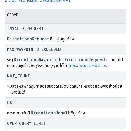
ดู
ไลบรารีใน Maps JavaScript API
ค่าคงที่
INVALID
_
REQUEST
Directions
Request
ที่ระบุไม่ถูกต้อง
MAX
_
WAYPOINTS
_
EXCEEDED
Directions
Waypoint
Directions
Request
ระบุ
ใน
มากเกินไป
ดูจำนวนจุดอ้างอิงสูงสุดที่อนุญาตได้ใน
คู่มือนักพัฒนาซอฟต์แวร์
NOT
_
FOUND
แปลงรหัสพิกัดภูมิศาสตร์ของจุดเริ่มต้น จุดหมาย หรือจุดแวะพักอย่างน้อย
1 แห่งไม่ได้
OK
Directions
Result
การตอบกลับมี
ที่ถูกต้อง
OVER
_
QUERY
_
LIMIT