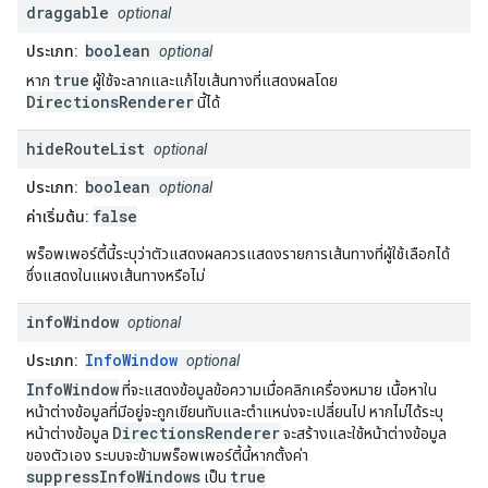
draggable
optional
boolean
ประเภท:
optional
true
หาก
ผู้ใช้จะลากและแก้ไขเส้นทางที่แสดงผลโดย
DirectionsRenderer
นี้ได้
hide
Route
List
optional
boolean
ประเภท:
optional
false
ค่าเริ่มต้น:
พร็อพเพอร์ตี้นี้ระบุว่าตัวแสดงผลควรแสดงรายการเส้นทางที่ผู้ใช้เลือกได้
ซึ่งแสดงในแผงเส้นทางหรือไม่
info
Window
optional
InfoWindow
ประเภท:
optional
InfoWindow
ที่จะแสดงข้อมูลข้อความเมื่อคลิกเครื่องหมาย เนื้อหาใน
หน้าต่างข้อมูลที่มีอยู่จะถูกเขียนทับและตำแหน่งจะเปลี่ยนไป หากไม่ได้ระบุ
DirectionsRenderer
หน้าต่างข้อมูล
จะสร้างและใช้หน้าต่างข้อมูล
ของตัวเอง ระบบจะข้ามพร็อพเพอร์ตี้นี้หากตั้งค่า
suppressInfoWindows
true
เป็น