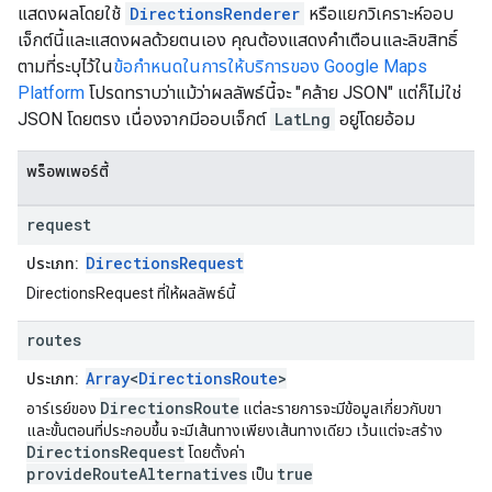
แสดงผลโดยใช้
DirectionsRenderer
หรือแยกวิเคราะห์ออบ
เจ็กต์นี้และแสดงผลด้วยตนเอง คุณต้องแสดงคำเตือนและลิขสิทธิ์
ตามที่ระบุไว้ใน
ข้อกำหนดในการให้บริการของ Google Maps
Platform
โปรดทราบว่าแม้ว่าผลลัพธ์นี้จะ "คล้าย JSON" แต่ก็ไม่ใช่
JSON โดยตรง เนื่องจากมีออบเจ็กต์
LatLng
อยู่โดยอ้อม
พร็อพเพอร์ตี้
request
DirectionsRequest
ประเภท:
DirectionsRequest ที่ให้ผลลัพธ์นี้
routes
Array
<
DirectionsRoute
>
ประเภท:
DirectionsRoute
อาร์เรย์ของ
แต่ละรายการจะมีข้อมูลเกี่ยวกับขา
และขั้นตอนที่ประกอบขึ้น จะมีเส้นทางเพียงเส้นทางเดียว เว้นแต่จะสร้าง
DirectionsRequest
โดยตั้งค่า
provideRouteAlternatives
true
เป็น