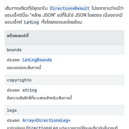
เส้นทางเดียวที่มีชุดขาใน
DirectionsResult
โปรดทราบว่าแม้ว่า
ออบเจ็กต์นี้จะ "คล้าย JSON" แต่ก็ไม่ใช่ JSON โดยตรง เนื่องจากมี
ออบเจ็กต์
LatLng
ทั้งโดยตรงและโดยอ้อม
พร็อพเพอร์ตี้
bounds
LatLngBounds
ประเภท:
ขอบเขตของเส้นทางนี้
copyrights
string
ประเภท:
ข้อความลิขสิทธิ์ที่จะแสดงสำหรับเส้นทางนี้
legs
Array
<
DirectionsLeg
>
ประเภท:
DirectionsLeg
อาร์เรย์ของ
แต่ละรายการมีข้อมูลเกี่ยวกับขั้นตอนที่