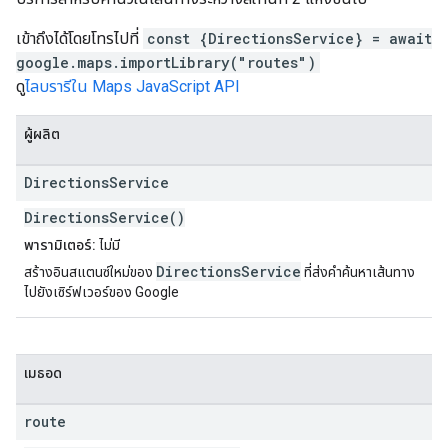
เข้าถึงได้โดยโทรไปที่
const {DirectionsService} = await
google.maps.importLibrary("routes")
ดู
ไลบรารีใน Maps JavaScript API
ผู้ผลิต
Directions
Service
DirectionsService()
พารามิเตอร์:
ไม่มี
DirectionsService
สร้างอินสแตนซ์ใหม่ของ
ที่ส่งคำค้นหาเส้นทาง
ไปยังเซิร์ฟเวอร์ของ Google
เมธอด
route