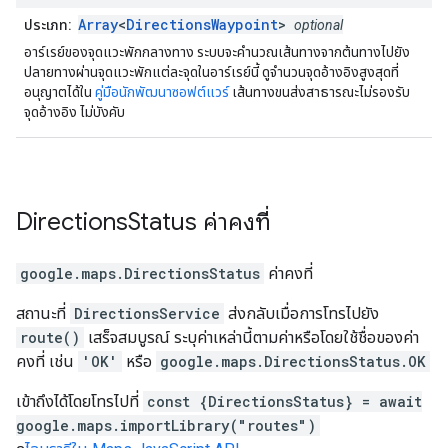
Array
<
DirectionsWaypoint
>
ประเภท:
optional
อาร์เรย์ของจุดแวะพักกลางทาง ระบบจะคำนวณเส้นทางจากต้นทางไปยัง
ปลายทางผ่านจุดแวะพักแต่ละจุดในอาร์เรย์นี้ ดูจำนวนจุดอ้างอิงสูงสุดที่
อนุญาตได้ใน
คู่มือนักพัฒนาซอฟต์แวร์
เส้นทางขนส่งสาธารณะไม่รองรับ
จุดอ้างอิง ไม่บังคับ
Directions
Status
ค่าคงที่
google.maps
.
DirectionsStatus
ค่าคงที่
สถานะที่
DirectionsService
ส่งกลับเมื่อการโทรไปยัง
route()
เสร็จสมบูรณ์ ระบุค่าเหล่านี้ตามค่าหรือโดยใช้ชื่อของค่า
คงที่ เช่น
'OK'
หรือ
google.maps.DirectionsStatus.OK
เข้าถึงได้โดยโทรไปที่
const {DirectionsStatus} = await
google.maps.importLibrary("routes")