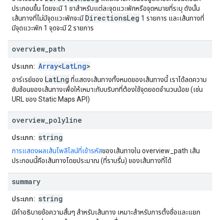
ประกอบขึ้น โดยจะมี 1 ขาสำหรับแต่ละจุดแวะพักหรือจุดหมายที่ระบุ ดังนั้น
DirectionsLeg
เส้นทางที่ไม่มีจุดแวะพักจะมี
1 รายการ และเส้นทางที่
มีจุดแวะพัก 1 จุดจะมี 2 รายการ
overview
_
path
Array
<
LatLng
>
ประเภท:
LatLng
อาร์เรย์ของ
ที่แสดงเส้นทางทั้งหมดของเส้นทางนี้ เราได้ลดความ
ซับซ้อนของเส้นทางเพื่อให้เหมาะกับบริบทที่ต้องใช้จุดยอดจำนวนน้อย (เช่น
URL ของ Static Maps API)
overview
_
polyline
string
ประเภท:
การแสดงผลเส้นโพลีไลน์ที่เข้ารหัส
ของเส้นทางใน overview_path เส้น
ประกอบนี้คือเส้นทางโดยประมาณ (ที่ราบรื่น) ของเส้นทางที่ได้
summary
string
ประเภท:
มีคำอธิบายข้อความสั้นๆ สำหรับเส้นทาง เหมาะสำหรับการตั้งชื่อและแยก