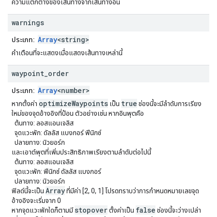
ความแตกต่างของเส้นทางจากเส้นทางอื่น
warnings
Array
<string>
ประเภท:
คำเตือนที่จะแสดงเมื่อแสดงเส้นทางเหล่านี้
waypoint
_
order
Array
<number>
ประเภท:
optimizeWaypoints
true
หากตั้งค่า
เป็น
ช่องนี้จะมีลำดับการเรียง
ใหม่ของจุดอ้างอิงที่ป้อน ตัวอย่างเช่น หากอินพุตคือ
ต้นทาง: ลอสแอนเจลิส
จุดแวะพัก: ดัลลัส แบงกอร์ ฟีนิกซ์
ปลายทาง: นิวยอร์ก
และเอาต์พุตที่เพิ่มประสิทธิภาพเรียงตามลำดับต่อไปนี้
ต้นทาง: ลอสแอนเจลิส
จุดแวะพัก: ฟีนิกซ์ ดัลลัส แบงกอร์
ปลายทาง: นิวยอร์ก
Array
ฟิลด์นี้จะเป็น
ที่มีค่า [2, 0, 1] โปรดทราบว่าการกำหนดหมายเลขจุด
อ้างอิงจะเริ่มจาก 0
stopover
false
หากจุดแวะพักใดก็ตามมี
ตั้งค่าเป็น
ช่องนี้จะว่างเปล่า