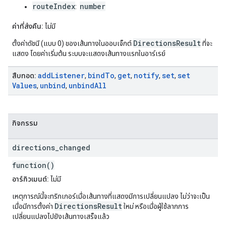
routeIndex
number
:
ค่าที่ส่งคืน:
ไม่มี
DirectionsResult
ตั้งค่าดัชนี (แบบ 0) ของเส้นทางในออบเจ็กต์
ที่จะ
แสดง โดยค่าเริ่มต้น ระบบจะแสดงเส้นทางแรกในอาร์เรย์
add
Listener
bind
To
get
notify
set
set
สืบทอด:
,
,
,
,
,
Values
unbind
unbind
All
,
,
กิจกรรม
directions
_
changed
function()
อาร์กิวเมนต์:
ไม่มี
เหตุการณ์นี้จะทริกเกอร์เมื่อเส้นทางที่แสดงมีการเปลี่ยนแปลง ไม่ว่าจะเป็น
DirectionsResult
เมื่อมีการตั้งค่า
ใหม่ หรือเมื่อผู้ใช้ลากการ
เปลี่ยนแปลงไปยังเส้นทางเสร็จแล้ว