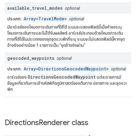
available
_
travel
_
modes
optional
Array
<
TravelMode
>
ประเภท:
optional
มีอาร์เรย์ของโหมดการเดินทางที่ใช้ได้ ระบบจะแสดงฟิลด์นี้เมื่อคำขอระบุ
โหมดการเดินทางและไม่ได้รับผลลัพธ์ อาร์เรย์ประกอบด้วยโหมดการเดิน
ทางที่ใช้ได้ในประเทศของชุดจุดแวะพักที่ระบุ ระบบจะไม่แสดงฟิลด์นี้หากจุด
อ้างอิงอย่างน้อย 1 รายการเป็น "จุดอ้างอิงผ่าน"
geocoded
_
waypoints
optional
Array
<
DirectionsGeocodedWaypoint
>
ประเภท:
optional
DirectionsGeocodedWaypoint
อาร์เรย์ของ
แต่ละรายการมี
ข้อมูลเกี่ยวกับการเข้ารหัสพิกัดภูมิศาสตร์ของต้นทาง ปลายทาง และจุดแวะ
พัก
Directions
Renderer
class