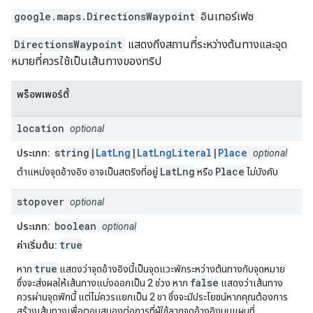
google.maps
.
DirectionsWaypoint
อินเทอร์เฟซ
DirectionsWaypoint
แสดงถึงสถานที่ระหว่างต้นทางและจุด
หมายที่ควรใช้เป็นเส้นทางของทริป
พร็อพเพอร์ตี้
location
optional
string|
LatLng
|
LatLngLiteral
|
Place
ประเภท:
optional
LatLng
Place
ตำแหน่งจุดอ้างอิง อาจเป็นสตริงที่อยู่
หรือ
ไม่บังคับ
stopover
optional
boolean
ประเภท:
optional
true
ค่าเริ่มต้น:
true
หาก
แสดงว่าจุดอ้างอิงนี้เป็นจุดแวะพักระหว่างต้นทางกับจุดหมาย
false
ซึ่งจะส่งผลให้เส้นทางแบ่งออกเป็น 2 ช่วง หาก
แสดงว่าเส้นทาง
ควรผ่านจุดพักนี้ แต่ไม่ควรแยกเป็น 2 ขา ซึ่งจะมีประโยชน์หากคุณต้องการ
สร้างเส้นทางเพื่อตอบสนองต่อการที่ผู้ใช้ลากจุดอ้างอิงบนแผนที่