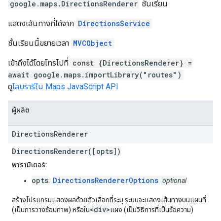
google.maps
.
DirectionsRenderer
ชั้นเรียน
แสดงเส้นทางที่ได้จาก
DirectionsService
ชั้นเรียนนี้ขยายเวลา
MVCObject
เข้าถึงได้โดยโทรไปที่
const {DirectionsRenderer} =
await google.maps.importLibrary("routes")
ดู
ไลบรารีใน Maps JavaScript API
ผู้ผลิต
Directions
Renderer
DirectionsRenderer([opts])
พารามิเตอร์:
opts
DirectionsRendererOptions
:
optional
สร้างโปรแกรมแสดงผลด้วยตัวเลือกที่ระบุ ระบบจะแสดงเส้นทางบนแผนที่
<div>
(เป็นการวางซ้อนภาพ) หรือใน
แผง (เป็นวิธีการที่เป็นข้อความ)