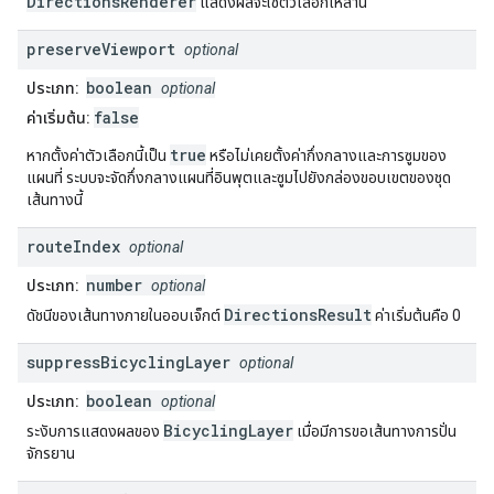
DirectionsRenderer
แสดงผลจะใช้ตัวเลือกเหล่านี้
preserve
Viewport
optional
boolean
ประเภท:
optional
false
ค่าเริ่มต้น:
true
หากตั้งค่าตัวเลือกนี้เป็น
หรือไม่เคยตั้งค่ากึ่งกลางและการซูมของ
แผนที่ ระบบจะจัดกึ่งกลางแผนที่อินพุตและซูมไปยังกล่องขอบเขตของชุด
เส้นทางนี้
route
Index
optional
number
ประเภท:
optional
DirectionsResult
ดัชนีของเส้นทางภายในออบเจ็กต์
ค่าเริ่มต้นคือ 0
suppress
Bicycling
Layer
optional
boolean
ประเภท:
optional
BicyclingLayer
ระงับการแสดงผลของ
เมื่อมีการขอเส้นทางการปั่น
จักรยาน