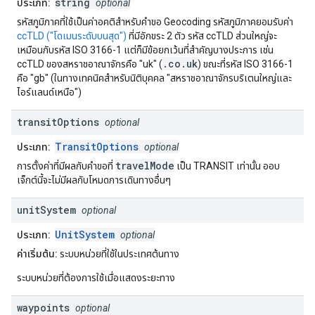
string
ประเภท:
optional
รหัสภูมิภาคที่ใช้เป็นค่าอคติสำหรับคำขอ Geocoding รหัสภูมิภาคยอมรับค่า
ccTLD ("โดเมนระดับบนสุด")
ที่มีอักขระ 2 ตัว รหัส ccTLD ส่วนใหญ่จะ
เหมือนกับรหัส ISO 3166-1 แต่ก็มีข้อยกเว้นที่สำคัญบางประการ เช่น
.co.uk
ccTLD ของสหราชอาณาจักรคือ "uk" (
) ขณะที่รหัส ISO 3166-1
คือ "gb" (ในทางเทคนิคสำหรับนิติบุคคล "สหราชอาณาจักรบริเตนใหญ่และ
ไอร์แลนด์เหนือ")
transit
Options
optional
TransitOptions
ประเภท:
optional
travelMode
การตั้งค่าที่มีผลกับคำขอที่
เป็น TRANSIT เท่านั้น ออบ
เจ็กต์นี้จะไม่มีผลกับโหมดการเดินทางอื่นๆ
unit
System
optional
UnitSystem
ประเภท:
optional
ค่าเริ่มต้น:
ระบบหน่วยที่ใช้ในประเทศต้นทาง
ระบบหน่วยที่ต้องการใช้เมื่อแสดงระยะทาง
waypoints
optional