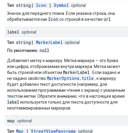
string|
Icon
|
Symbol
Тип:
optional
Значок для переднего плана. Если указана строка, она
Icon
url
обрабатывается как
со строкой в ​​качестве
.
label
optional
string|
MarkerLabel
Тип:
optional
null
По умолчанию:
Добавляет метку к маркеру. Метка маркера — это буква
или цифра, отображаемая внутри маркера. Метка может
MarkerLabel
быть строкой или объектом
. Если задано и
MarkerOptions.title
не задано свойство
, к маркеру
будет добавлен текст доступности (например, для
использования программами чтения с экрана) с указанным
текстом метки. Обратите внимание, что в настоящее время
label
используется только для текста доступности для
неоптимизированных маркеров.
map
optional
Map
|
StreetViewPanorama
Тип:
optional