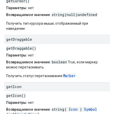
getCursor()
Параметры:
нет
string|null|undefined
Возвращаемое значение:
Получить тип курсора мыши, отображаемый при
наведении.
get
Draggable
getDraggable()
Параметры:
нет
boolean
Возвращаемое значение:
True, если маркер
можно перетаскивать.
Marker
Получить статус перетаскивания
.
get
Icon
getIcon()
Параметры:
нет
string|
Icon
|
Symbol
Возвращаемое значение: