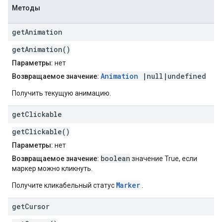
Методы
get
Animation
getAnimation()
Параметры:
нет
Animation
|null|undefined
Возвращаемое значение:
Получить текущую анимацию.
get
Clickable
getClickable()
Параметры:
нет
boolean
Возвращаемое значение:
значение True, если
маркер можно кликнуть.
Marker
Получите кликабельный статус
.
get
Cursor