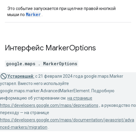
Это событие запускается при щелчке правой кнопкой
Marker
мыши по
.
Интерфейс
Marker
Options
google.maps
.
MarkerOptions
Устаревший:
с 21 февраля 2024 года google.maps.Marker
устарел. Вместо него используйте
google.maps.marker.AdvancedMarkerElement. Подробную
информацию об устаревании см.
на странице
https://developers.google.com/maps/deprecations
, а руководство по
переходу — на странице
https://developers.google.com/maps/documentation/javascript/adva
nced-markers/migration
.