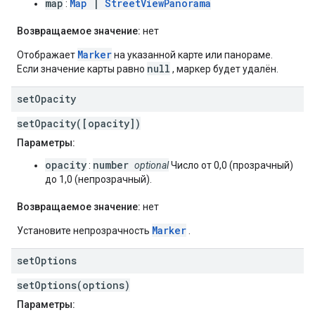
map
Map
|
StreetViewPanorama
:
Возвращаемое значение:
нет
Marker
Отображает
на указанной карте или панораме.
null
Если значение карты равно
, маркер будет удалён.
set
Opacity
setOpacity([opacity])
Параметры:
opacity
number
:
optional
Число от 0,0 (прозрачный)
до 1,0 (непрозрачный).
Возвращаемое значение:
нет
Marker
Установите непрозрачность
.
set
Options
setOptions(options)
Параметры: