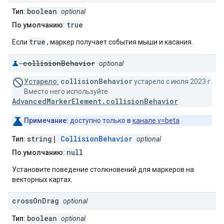
boolean
Тип:
optional
true
По умолчанию:
true
Если
, маркер получает события мыши и касания.
collision
Behavior
optional
collisionBehavior
Устарело:
устарело с июля 2023 г.
Вместо него используйте
AdvancedMarkerElement.collisionBehavior
.
Примечание:
доступно только в
канале v=beta
.
string|
CollisionBehavior
Тип:
optional
null
По умолчанию:
Установите поведение столкновений для маркеров на
векторных картах.
cross
On
Drag
optional
boolean
Тип:
optional