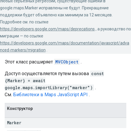
любых серьёзных регрессий, существующие ошибки в
google.maps.Marker исправлены не будут. Прекращение
поддержки будет объявлено как минимум за 12 месяцев.
Подробнее см. по ссылке
https://developers.google.com/maps/deprecations
, а руководство по
миграции — по ссылке
https://developers.google.com/maps/documentation/javascript/adva
nced-markers/migration
.
Этот класс расширяет
MVCObject
.
Доступ осуществляется путем вызова
const
{Marker} = await
google.maps.importLibrary("marker")
.
См.
Библиотеки в Maps JavaScript API
.
Конструктор
Marker