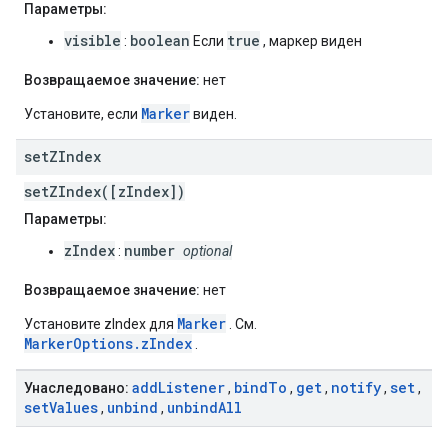
Параметры:
visible
boolean
true
:
Если
, маркер виден
Возвращаемое значение:
нет
Marker
Установите, если
виден.
set
ZIndex
setZIndex([zIndex])
Параметры:
zIndex
number
:
optional
Возвращаемое значение:
нет
Marker
Установите zIndex для
. См.
MarkerOptions.zIndex
.
add
Listener
bind
To
get
notify
set
Унаследовано:
,
,
,
,
,
set
Values
unbind
unbind
All
,
,