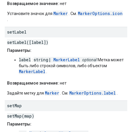
Возвращаемое значение:
нет
Marker
MarkerOptions.icon
Установите значок для
. См.
.
set
Label
setLabel([label])
Параметры:
label
string|
MarkerLabel
:
optional
Метка может
быть либо строкой символов, либо объектом
MarkerLabel
.
Возвращаемое значение:
нет
Marker
MarkerOptions.label
Задайте метку для
. См.
.
set
Map
setMap(map)
Параметры: