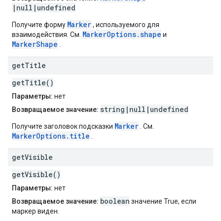
|null|undefined
Marker
Получите форму
, используемого для
MarkerOptions.shape
взаимодействия. См.
и
MarkerShape
.
get
Title
getTitle()
Параметры:
нет
string|null|undefined
Возвращаемое значение:
Marker
Получите заголовок подсказки
. См.
MarkerOptions.title
.
get
Visible
getVisible()
Параметры:
нет
boolean
Возвращаемое значение:
значение True, если
маркер виден.