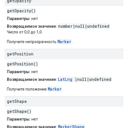
get
Opacity
getOpacity()
Параметры:
нет
number|null|undefined
Возвращаемое значение:
Число от 0,0 до 1,0.
Marker
Получите непрозрачность
.
get
Position
getPosition()
Параметры:
нет
LatLng
|null|undefined
Возвращаемое значение:
Marker
Получите положение
.
get
Shape
getShape()
Параметры:
нет
MarkerShape
Возвращаемое значение: