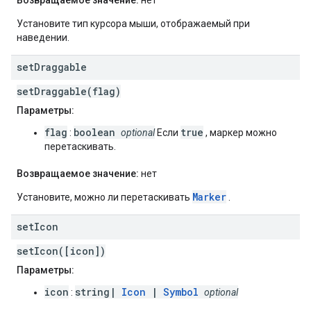
Возвращаемое значение:
нет
Установите тип курсора мыши, отображаемый при
наведении.
set
Draggable
setDraggable(flag)
Параметры:
flag
boolean
true
:
optional
Если
, маркер можно
перетаскивать.
Возвращаемое значение:
нет
Marker
Установите, можно ли перетаскивать
.
set
Icon
setIcon([icon])
Параметры:
icon
string|
Icon
|
Symbol
:
optional