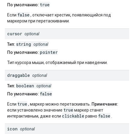
true
По умолчанию:
false
Если
, отключает крестик, появляющийся под
маркером при перетаскивании.
cursor
optional
string
Тип:
optional
pointer
По умолчанию:
Тип курсора мыши, отображаемый при наведении.
draggable
optional
boolean
Тип:
optional
false
По умолчанию:
true
Если
, маркер можно перетаскивать.
Примечание:
true
если установлено значение
маркер станет
clickable
false
интерактивным, даже если
равно
.
icon
optional