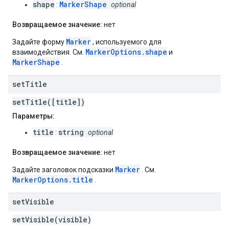
shape
MarkerShape
:
optional
Возвращаемое значение:
нет
Marker
Задайте форму
, используемого для
MarkerOptions.shape
взаимодействия. См.
и
MarkerShape
.
set
Title
setTitle([title])
Параметры:
title
string
:
optional
Возвращаемое значение:
нет
Marker
Задайте заголовок подсказки
. См.
MarkerOptions.title
.
set
Visible
setVisible(visible)