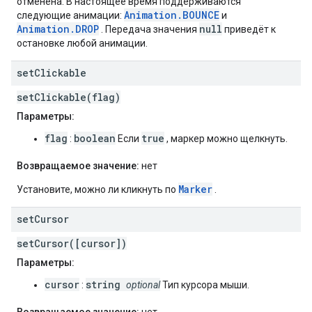
отменена. В настоящее время поддерживаются
Animation.BOUNCE
следующие анимации:
и
Animation.DROP
null
. Передача значения
приведёт к
остановке любой анимации.
set
Clickable
setClickable(flag)
Параметры:
flag
boolean
true
:
Если
, маркер можно щелкнуть.
Возвращаемое значение:
нет
Marker
Установите, можно ли кликнуть по
.
set
Cursor
setCursor([cursor])
Параметры:
cursor
string
:
optional
Тип курсора мыши.