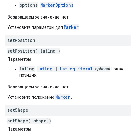
options
MarkerOptions
:
Возвращаемое значение:
нет
Marker
Установите параметры для
.
set
Position
setPosition([latlng])
Параметры:
latlng
LatLng
|
LatLngLiteral
:
optional
Новая
позиция.
Возвращаемое значение:
нет
Marker
Установите положение
.
set
Shape
setShape([shape])
Параметры: