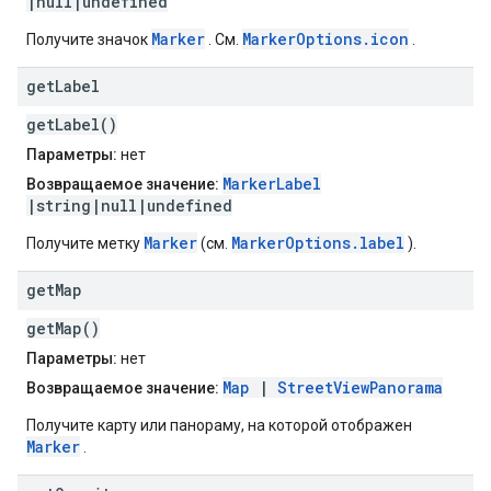
|null|undefined
Marker
MarkerOptions.icon
Получите значок
. См.
.
get
Label
getLabel()
Параметры:
нет
MarkerLabel
Возвращаемое значение:
|string|null|undefined
Marker
MarkerOptions.label
Получите метку
(см.
).
get
Map
getMap()
Параметры:
нет
Map
|
StreetViewPanorama
Возвращаемое значение:
Получите карту или панораму, на которой отображен
Marker
.