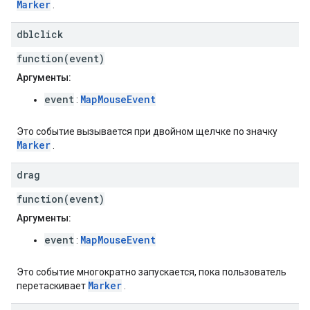
Marker
.
dblclick
function(event)
Аргументы:
event
MapMouseEvent
:
Это событие вызывается при двойном щелчке по значку
Marker
.
drag
function(event)
Аргументы:
event
MapMouseEvent
:
Это событие многократно запускается, пока пользователь
Marker
перетаскивает
.