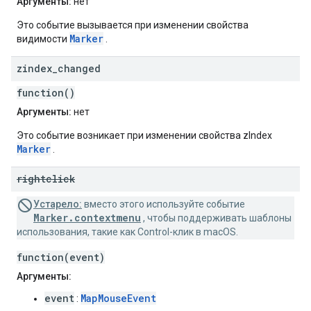
Аргументы:
нет
Это событие вызывается при изменении свойства
Marker
видимости
.
zindex
_
changed
function()
Аргументы:
нет
Это событие возникает при изменении свойства zIndex
Marker
.
rightclick
Устарело:
вместо этого используйте событие
Marker.contextmenu
, чтобы поддерживать шаблоны
использования, такие как Control-клик в macOS.
function(event)
Аргументы:
event
MapMouseEvent
: