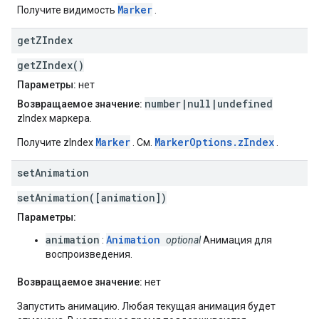
Marker
Получите видимость
.
get
ZIndex
getZIndex()
Параметры:
нет
number|null|undefined
Возвращаемое значение:
zIndex маркера.
Marker
MarkerOptions.zIndex
Получите zIndex
. См.
.
set
Animation
setAnimation([animation])
Параметры:
animation
Animation
:
optional
Анимация для
воспроизведения.
Возвращаемое значение:
нет
Запустить анимацию. Любая текущая анимация будет