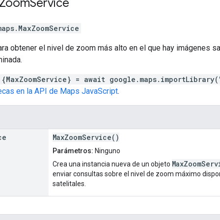
Zoom
Service
maps
.
MaxZoomService
ara obtener el nivel de zoom más alto en el que hay imágenes sa
minada.
 {MaxZoomService} = await google.maps.importLibrary(
tecas en la API de Maps JavaScript
.
ce
MaxZoomService()
Parámetros:
Ninguno
MaxZoomServ
Crea una instancia nueva de un objeto
enviar consultas sobre el nivel de zoom máximo dispo
satelitales.