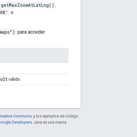
getMaxZoomAtLatLng()
.
OK'
o
maps")
para acceder.
sult
válido.
e Creative Commons
, y los ejemplos de código
 Google Developers
. Java es una marca