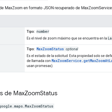
o de MaxZoom en formato JSON recuperado de MaxZoomService
number
Tipo:
La
Es el nivel de zoom máximo que se encuentra en la
MaxZoomStatus
Tipo:
optional
Es el estado de la solicitud. Esta propiedad solo se d
MaxZoomService.getMaxZoomAtL
de llamada con
usan promesas).
es de
Max
Zoom
Status
google.maps
.
MaxZoomStatus