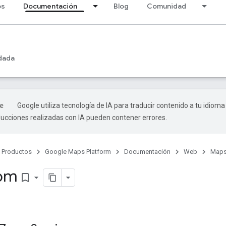
os
Documentación
Blog
Comunidad
dada
Google utiliza tecnología de IA para traducir contenido a tu idioma
ducciones realizadas con IA pueden contener errores.
Productos
Google Maps Platform
Documentación
Web
Maps
om
bookmark_border