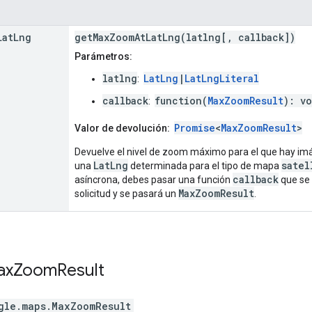
Lat
Lng
getMaxZoomAtLatLng(latlng[, callback])
Parámetros:
latlng
LatLng
|
LatLngLiteral
:
callback
function(
MaxZoomResult
): v
:
Promise
<
MaxZoomResult
>
Valor de devolución:
Devuelve el nivel de zoom máximo para el que hay im
LatLng
satel
una
determinada para el tipo de mapa
callback
asíncrona, debes pasar una función
que se 
MaxZoomResult
solicitud y se pasará un
.
ax
Zoom
Result
gle.maps
.
MaxZoomResult