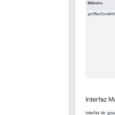
Métodos
get
Max
Zoom
At
Interfaz
M
Interfaz de
goo