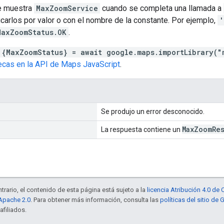
e muestra
MaxZoomService
cuando se completa una llamada a
arlos por valor o con el nombre de la constante. Por ejemplo,
'
MaxZoomStatus.OK
.
 {MaxZoomStatus} = await google.maps.importLibrary("
tecas en la API de Maps JavaScript
.
Se produjo un error desconocido.
Max
Zoom
Re
La respuesta contiene un
trario, el contenido de esta página está sujeto a la
licencia Atribución 4.0 d
 Apache 2.0
. Para obtener más información, consulta las
políticas del sitio de
afiliados.