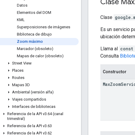
Clase
Max
Datos
Elementos del DOM
Clase
google.
KML
Superposiciones de imágenes
Es un servicio p
Biblioteca de dibujo
ubicación deter
Zoom máximo
Llama al
const
Marcador (obsoleto)
Consulta
Biblio
Mapas de calor (obsoleto)
Street View
Places
Constructor
Routes
Max
Zoom
Servi
Mapas 3D
Ambiental (versión alfa)
Viajes compartidos
Interfaces de bibliotecas
Referencia de la API v3
.
64 (canal
trimestral)
Referencia de la API v3
.
63
Referencia de la API v3
.
62