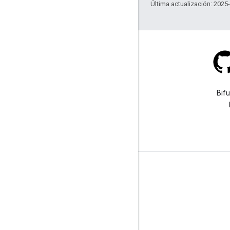
Última actualización: 2025
Stack Overflow
Haz una pregunta con la
Bif
etiqueta google-maps.
Más información
Preguntas frecuentes
Selector de API
Instructivos