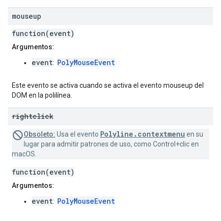
mouseup
function(event)
Argumentos:
event
PolyMouseEvent
:
Este evento se activa cuando se activa el evento mouseup del
DOM en la polilínea.
rightclick
Polyline.contextmenu
Obsoleto:
Usa el evento
en su
lugar para admitir patrones de uso, como Control+clic en
macOS.
function(event)
Argumentos:
event
PolyMouseEvent
: