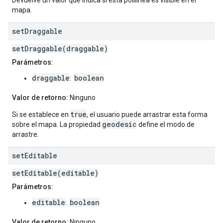
Devuelve un valor que indica si esta polilínea es visible en el
mapa.
set
Draggable
setDraggable(draggable)
Parámetros:
draggable
boolean
:
Valor de retorno:
Ninguno
true
Si se establece en
, el usuario puede arrastrar esta forma
geodesic
sobre el mapa. La propiedad
define el modo de
arrastre.
set
Editable
setEditable(editable)
Parámetros:
editable
boolean
:
Valor de retorno:
Ninguno