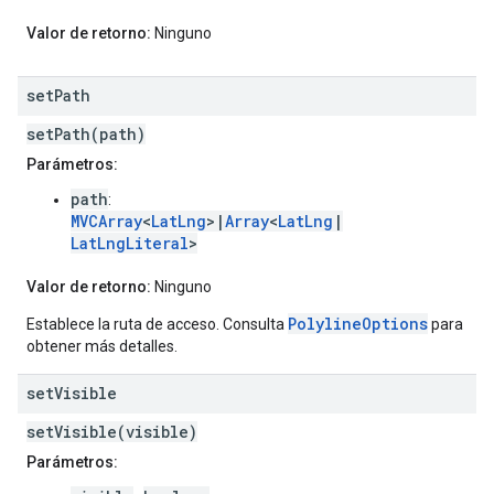
Valor de retorno:
Ninguno
set
Path
setPath(path)
Parámetros:
path
:
MVCArray
<
LatLng
>|
Array
<
LatLng
|
LatLngLiteral
>
Valor de retorno:
Ninguno
PolylineOptions
Establece la ruta de acceso. Consulta
para
obtener más detalles.
set
Visible
setVisible(visible)
Parámetros: