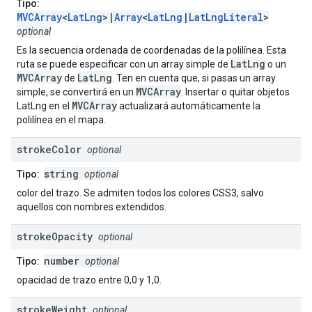
Tipo:
MVCArray
<
LatLng
>|
Array
<
LatLng
|
LatLngLiteral
>
optional
Es la secuencia ordenada de coordenadas de la polilínea. Esta
LatLng
ruta se puede especificar con un array simple de
o un
MVCArray
LatLng
de
. Ten en cuenta que, si pasas un array
MVCArray
simple, se convertirá en un
. Insertar o quitar objetos
MVCArray
LatLng en el
actualizará automáticamente la
polilínea en el mapa.
stroke
Color
optional
string
Tipo:
optional
color del trazo. Se admiten todos los colores CSS3, salvo
aquellos con nombres extendidos.
stroke
Opacity
optional
number
Tipo:
optional
opacidad de trazo entre 0,0 y 1,0.
stroke
Weight
optional