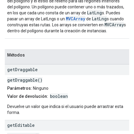
del polígono y el estilo de relleno para las regiones interiores
del polígono. Un polígono puede contener uno o más trazados,
LatLng
en los que cada uno consta de un array de
s. Puedes
MVCArray
LatLng
pasar un array de LatLngs o un
de
s cuando
MVCArray
construyas estas rutas. Los arrays se convierten en
s
dentro del polígono durante la creación de instancias.
Métodos
get
Draggable
getDraggable()
Parámetros:
Ninguno
boolean
Valor de devolución:
Devuelve un valor que indica si el usuario puede arrastrar esta
forma.
get
Editable