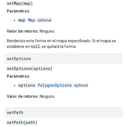
setMap(map)
Parámetros:
map
Map
:
optional
Valor de retorno:
Ninguno
Renderiza esta forma en el mapa especificado. Si el mapa se
null
establece en
, se quitará la forma.
set
Options
setOptions(options)
Parámetros:
options
PolygonOptions
:
optional
Valor de retorno:
Ninguno
set
Path
setPath(path)