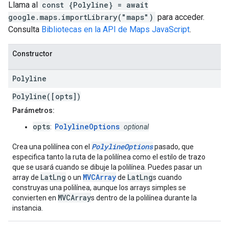
Llama al
const {Polyline} = await
google.maps.importLibrary("maps")
para acceder.
Consulta
Bibliotecas en la API de Maps JavaScript
.
Constructor
Polyline
Polyline([opts])
Parámetros:
opts
PolylineOptions
:
optional
PolylineOptions
Crea una polilínea con el
pasado, que
especifica tanto la ruta de la polilínea como el estilo de trazo
que se usará cuando se dibuje la polilínea. Puedes pasar un
LatLng
MVCArray
LatLng
array de
o un
de
s cuando
construyas una polilínea, aunque los arrays simples se
MVCArray
convierten en
s dentro de la polilínea durante la
instancia.