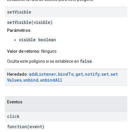
set
Visible
setVisible(visible)
Parámetros:
visible
boolean
:
Valor de retorno:
Ninguno
false
Oculta este polígono si se establece en
.
add
Listener
bind
To
get
notify
set
set
Heredado:
,
,
,
,
,
Values
unbind
unbind
All
,
,
Eventos
click
function(event)