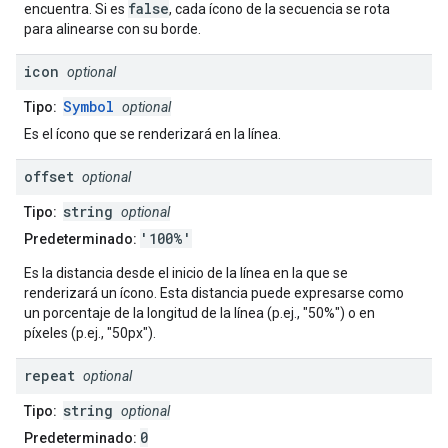
false
encuentra. Si es
, cada ícono de la secuencia se rota
para alinearse con su borde.
icon
optional
Symbol
Tipo:
optional
Es el ícono que se renderizará en la línea.
offset
optional
string
Tipo:
optional
'100%'
Predeterminado:
Es la distancia desde el inicio de la línea en la que se
renderizará un ícono. Esta distancia puede expresarse como
un porcentaje de la longitud de la línea (p.ej., "50%") o en
píxeles (p.ej., "50px").
repeat
optional
string
Tipo:
optional
0
Predeterminado: