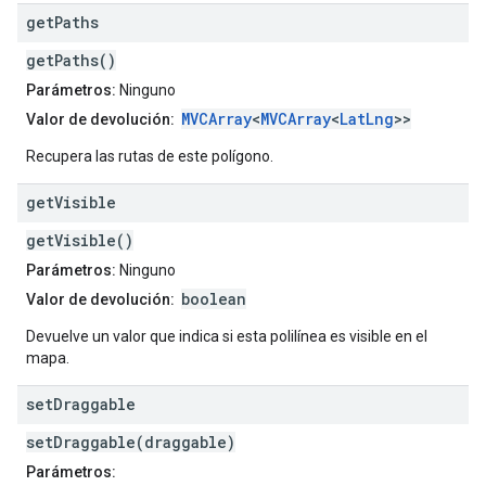
get
Paths
getPaths()
Parámetros:
Ninguno
MVCArray
<
MVCArray
<
LatLng
>>
Valor de devolución:
Recupera las rutas de este polígono.
get
Visible
getVisible()
Parámetros:
Ninguno
boolean
Valor de devolución:
Devuelve un valor que indica si esta polilínea es visible en el
mapa.
set
Draggable
setDraggable(draggable)
Parámetros: