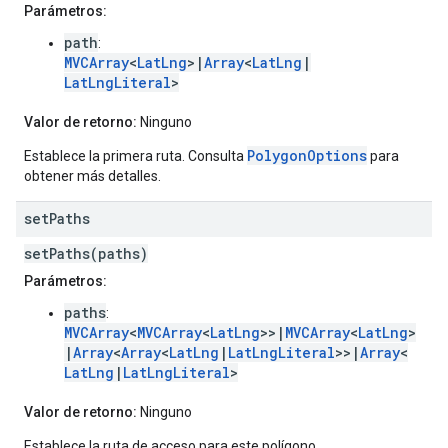
Parámetros:
path
:
MVCArray
<
LatLng
>|
Array
<
LatLng
|
LatLngLiteral
>
Valor de retorno:
Ninguno
PolygonOptions
Establece la primera ruta. Consulta
para
obtener más detalles.
set
Paths
setPaths(paths)
Parámetros:
paths
:
MVCArray
<
MVCArray
<
LatLng
>>|
MVCArray
<
LatLng
>
|
Array
<
Array
<
LatLng
|
LatLngLiteral
>>|
Array
<
LatLng
|
LatLngLiteral
>
Valor de retorno:
Ninguno
Establece la ruta de acceso para este polígono.