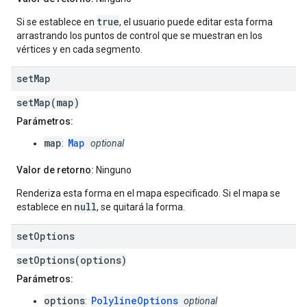
true
Si se establece en
, el usuario puede editar esta forma
arrastrando los puntos de control que se muestran en los
vértices y en cada segmento.
set
Map
setMap(map)
Parámetros:
map
Map
:
optional
Valor de retorno:
Ninguno
Renderiza esta forma en el mapa especificado. Si el mapa se
null
establece en
, se quitará la forma.
set
Options
setOptions(options)
Parámetros:
options
PolylineOptions
:
optional