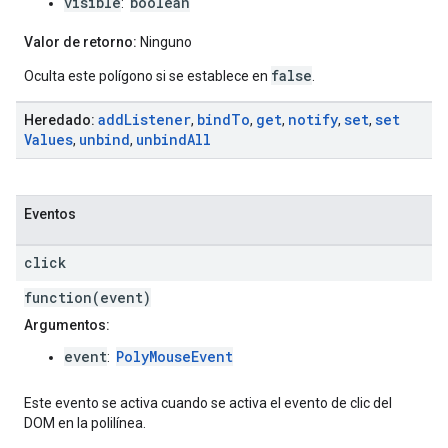
visible
boolean
:
Valor de retorno:
Ninguno
false
Oculta este polígono si se establece en
.
add
Listener
bind
To
get
notify
set
set
Heredado:
,
,
,
,
,
Values
unbind
unbind
All
,
,
Eventos
click
function(event)
Argumentos:
event
PolyMouseEvent
:
Este evento se activa cuando se activa el evento de clic del
DOM en la polilínea.