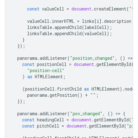
const
valueCell
=
document
.
createElement
(
"td
valueCell
.
innerHTML
=
links
[
i
].
description
a
linksTable
.
appendChild
(
labelCell
);
linksTable
.
appendChild
(
valueCell
);
}
});
panorama
.
addListener
(
"position_changed"
,
()
=
>
{
const
positionCell
=
document
.
getElementById
(
"position-cell"
)
as
HTMLElement
;
(
positionCell
.
firstChild
as
HTMLElement
).
nodeV
panorama
.
getPosition
()
+
""
;
});
panorama
.
addListener
(
"pov_changed"
,
()
=
>
{
const
headingCell
=
document
.
getElementById
(
"h
const
pitchCell
=
document
.
getElementById
(
"pit