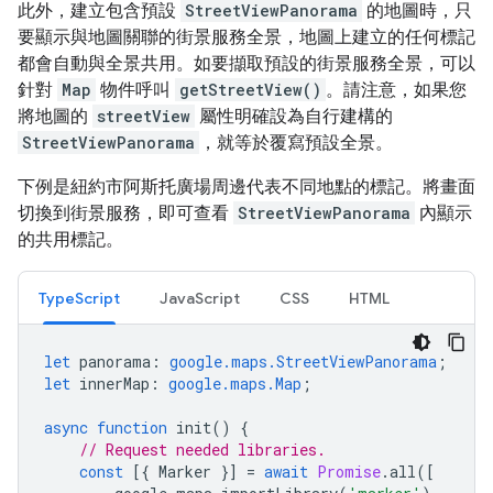
此外，建立包含預設
StreetViewPanorama
的地圖時，只
要顯示與地圖關聯的街景服務全景，地圖上建立的任何標記
都會自動與全景共用。如要擷取預設的街景服務全景，可以
針對
Map
物件呼叫
getStreetView()
。請注意，如果您
將地圖的
streetView
屬性明確設為自行建構的
StreetViewPanorama
，就等於覆寫預設全景。
下例是紐約市阿斯托廣場周邊代表不同地點的標記。將畫面
切換到街景服務，即可查看
StreetViewPanorama
內顯示
的共用標記。
TypeScript
JavaScript
CSS
HTML
let
panorama
:
google.maps.StreetViewPanorama
;
let
innerMap
:
google.maps.Map
;
async
function
init
()
{
// Request needed libraries.
const
[{
Marker
}]
=
await
Promise
.
all
([