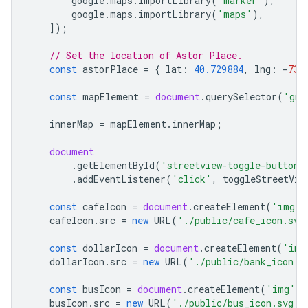
google
.
maps
.
importLibrary
(
'marker'
),
google
.
maps
.
importLibrary
(
'maps'
),
]);
// Set the location of Astor Place.
const
astorPlace
=
{
lat
:
40.729884
,
lng
:
-
73.
const
mapElement
=
document
.
querySelector
(
'gmp
innerMap
=
mapElement
.
innerMap
;
document
.
getElementById
(
'streetview-toggle-button'
.
addEventListener
(
'click'
,
toggleStreetVie
const
cafeIcon
=
document
.
createElement
(
'img'
)
cafeIcon
.
src
=
new
URL
(
'./public/cafe_icon.svg
const
dollarIcon
=
document
.
createElement
(
'img
dollarIcon
.
src
=
new
URL
(
'./public/bank_icon.s
const
busIcon
=
document
.
createElement
(
'img'
);
busIcon
.
src
=
new
URL
(
'./public/bus_icon.svg'
,