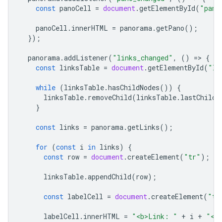
const
panoCell
=
document
.
getElementById
(
"pano
panoCell
.
innerHTML
=
panorama
.
getPano
();
});
panorama
.
addListener
(
"links_changed"
,
()
=
>
{
const
linksTable
=
document
.
getElementById
(
"li
while
(
linksTable
.
hasChildNodes
())
{
linksTable
.
removeChild
(
linksTable
.
lastChild
}
const
links
=
panorama
.
getLinks
();
for
(
const
i
in
links
)
{
const
row
=
document
.
createElement
(
"tr"
);
linksTable
.
appendChild
(
row
);
const
labelCell
=
document
.
createElement
(
"td
labelCell
.
innerHTML
=
"<b>Link: "
+
i
+
"</