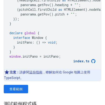
(
headingCell
.
firstChild
as
HTMLElement
).
nodeVa
panorama
.
getPov
().
heading
+
""
;
(
pitchCell
.
firstChild
as
HTMLElement
).
nodeValu
panorama
.
getPov
().
pitch
+
""
;
});
}
declare
global
{
interface
Window
{
initPano
:
()
=
>
void
;
}
}
window
.
initPano
=
initPano
;
index
.
ts
注意：
請參閱
這份指南
，瞭解如何在 Google 地圖上使用
TypeScript。
查看範例
測試範例程式碼