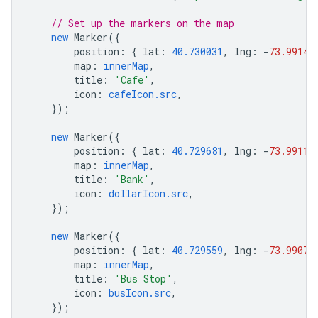
// Set up the markers on the map
new
Marker
({
position
:
{
lat
:
40.730031
,
lng
:
-
73.99142
map
:
innerMap
,
title
:
'Cafe'
,
icon
:
cafeIcon.src
,
});
new
Marker
({
position
:
{
lat
:
40.729681
,
lng
:
-
73.99113
map
:
innerMap
,
title
:
'Bank'
,
icon
:
dollarIcon.src
,
});
new
Marker
({
position
:
{
lat
:
40.729559
,
lng
:
-
73.99074
map
:
innerMap
,
title
:
'Bus Stop'
,
icon
:
busIcon.src
,
});