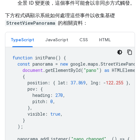
全景 ID 變更後，這個事件可能會以非同步方式觸發。
下方程式碼顯示系統如何處理這些事件以收集基礎
StreetViewPanorama
的相關資料：
TypeScript
JavaScript
CSS
HTML
function
initPano
()
{
const
panorama
=
new
google
.
maps
.
StreetViewPanor
document
.
getElementById
(
"pano"
)
as
HTMLElemen
{
position
:
{
lat
:
37.869
,
lng
:
-
122.255
},
pov
:
{
heading
:
270
,
pitch
:
0
,
},
visible
:
true
,
}
);
panorama
.
addListener
(
"pano_changed"
,
()
=
>
{