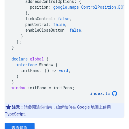
addressControlOptions
:
{
position
:
google.maps.ControlPosition.BOTT
},
linksControl
:
false
,
panControl
:
false
,
enableCloseButton
:
false
,
}
);
}
declare
global
{
interface
Window
{
initPano
:
()
=
>
void
;
}
}
window
.
initPano
=
initPano
;
index
.
ts
注意：
請參閱
這份指南
，瞭解如何在 Google 地圖上使用
TypeScript。
查看範例