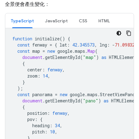
全景便會產生變化：
TypeScript
JavaScript
CSS
HTML
function
initialize
()
{
const
fenway
=
{
lat
:
42.345573
,
lng
:
-
71.098326
const
map
=
new
google
.
maps
.
Map
(
document
.
getElementById
(
"map"
)
as
HTMLElement
{
center
:
fenway
,
zoom
:
14
,
}
);
const
panorama
=
new
google
.
maps
.
StreetViewPanor
document
.
getElementById
(
"pano"
)
as
HTMLElemen
{
position
:
fenway
,
pov
:
{
heading
:
34
,
pitch
:
10
,
},