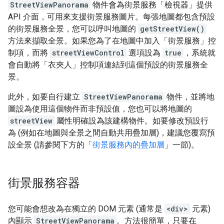
StreetViewPanorama
物件會為街景服務「檢視器」提供
API 介面，可用來支援街景服務圖片。每張地圖都包含預設
的街景服務全景，您可以呼叫地圖的
getStreetView()
方法來擷取全景。如果您為了在地圖中加入「街景服務」控
制項，而將
streetViewControl
選項設為
true
，系統就
會自動將「衣夾人」控制項連結到這個預設的街景服務全
景。
此外，如要自行建立
StreetViewPanorama
物件，並將地
圖設為使用這個物件而非預設值，您也可以將地圖的
streetView
屬性明確設為該建構物件。如要修改預設行
為 (例如在地圖與全景之間自動共用疊加層)，建議您覆寫預
設全景 (請參閱下方的「
街景服務內的疊加層
」一節)。
街景服務容器
您可能會想改為在獨立的 DOM 元素 (通常是
<div>
元素)
內顯示
StreetViewPanorama
。方法很簡單，只要在