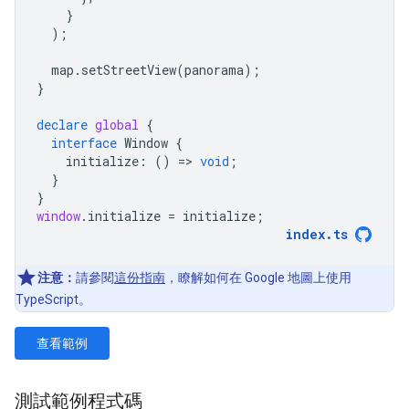
}
);
map
.
setStreetView
(
panorama
);
}
declare
global
{
interface
Window
{
initialize
:
()
=
>
void
;
}
}
window
.
initialize
=
initialize
;
index
.
ts
注意：
請參閱
這份指南
，瞭解如何在 Google 地圖上使用
TypeScript。
查看範例
測試範例程式碼