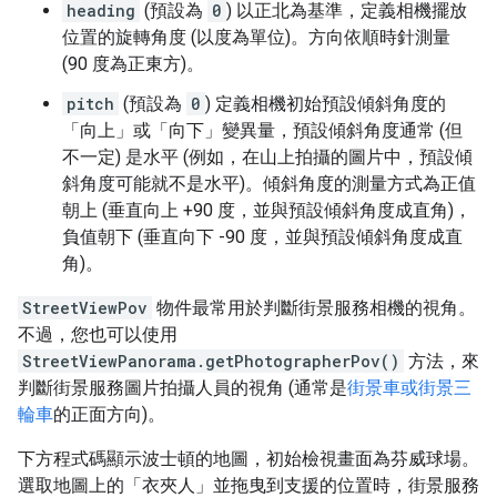
heading
(預設為
0
) 以正北為基準，定義相機擺放
位置的旋轉角度 (以度為單位)。方向依順時針測量
(90 度為正東方)。
pitch
(預設為
0
) 定義相機初始預設傾斜角度的
「向上」或「向下」變異量，預設傾斜角度通常 (但
不一定) 是水平 (例如，在山上拍攝的圖片中，預設傾
斜角度可能就不是水平)。傾斜角度的測量方式為正值
朝上 (垂直向上 +90 度，並與預設傾斜角度成直角)，
負值朝下 (垂直向下 -90 度，並與預設傾斜角度成直
角)。
StreetViewPov
物件最常用於判斷街景服務相機的視角。
不過，您也可以使用
StreetViewPanorama.getPhotographerPov()
方法，來
判斷街景服務圖片拍攝人員的視角 (通常是
街景車或街景三
輪車
的正面方向)。
下方程式碼顯示波士頓的地圖，初始檢視畫面為芬威球場。
選取地圖上的「衣夾人」並拖曳到支援的位置時，街景服務