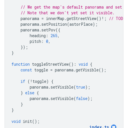
// We get the map's default panorama and set u
// Note that we don't yet set it visible.
panorama
=
innerMap
.
getStreetView
()
!
;
// TODO 
panorama
.
setPosition
(
astorPlace
);
panorama
.
setPov
({
heading
:
265
,
pitch
:
0
,
});
}
function
toggleStreetView
()
:
void
{
const
toggle
=
panorama
.
getVisible
();
if
(
!
toggle
)
{
panorama
.
setVisible
(
true
);
}
else
{
panorama
.
setVisible
(
false
);
}
}
void
init
();
index
.
ts