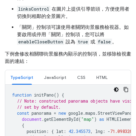
linksControl
在圖片上提供引導箭頭，方便使用者
切換到相鄰的全景圖片。
「關閉」控制項可讓使用者關閉街景服務檢視器。如
要啟用或停用「關閉」控制項，您可以將
enableCloseButton
設為
true
或
false
。
下例會修改相關聯街景服務內顯示的控制項，並移除檢視畫
面的連結：
TypeScript
JavaScript
CSS
HTML
function
initPano
()
{
// Note: constructed panorama objects have visib
// set by default.
const
panorama
=
new
google
.
maps
.
StreetViewPanor
document
.
getElementById
(
"map"
)
as
HTMLElement
{
position
:
{
lat
:
42.345573
,
lng
:
-
71.098326