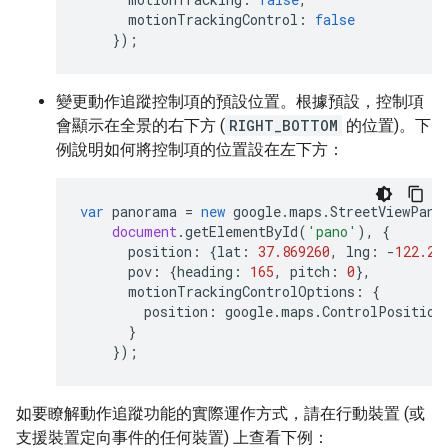
motionTrackingControl
:
false
});
變更動作追蹤控制項的預設位置。根據預設，控制項
會顯示在全景的右下方 (
RIGHT_BOTTOM
的位置)。下
例說明如何將控制項的位置設在左下方：
var
panorama
=
new
google
.
maps
.
StreetViewPano
document
.
getElementById
(
'pano'
),
{
position
:
{
lat
:
37.869260
,
lng
:
-
122.25
pov
:
{
heading
:
165
,
pitch
:
0
},
motionTrackingControlOptions
:
{
position
:
google
.
maps
.
ControlPosition
}
});
如要瞭解動作追蹤功能的實際運作方式，請在行動裝置 (或
支援裝置定向事件的任何裝置) 上查看下例：