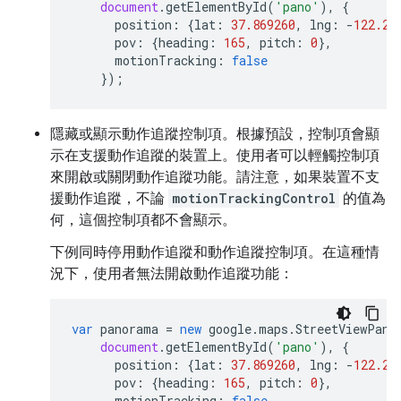
document
.
getElementById
(
'pano'
),
{
position
:
{
lat
:
37.869260
,
lng
:
-
122.25
pov
:
{
heading
:
165
,
pitch
:
0
},
motionTracking
:
false
});
隱藏或顯示動作追蹤控制項。根據預設，控制項會顯
示在支援動作追蹤的裝置上。使用者可以輕觸控制項
來開啟或關閉動作追蹤功能。請注意，如果裝置不支
援動作追蹤，不論
motionTrackingControl
的值為
何，這個控制項都不會顯示。
下例同時停用動作追蹤和動作追蹤控制項。在這種情
況下，使用者無法開啟動作追蹤功能：
var
panorama
=
new
google
.
maps
.
StreetViewPano
document
.
getElementById
(
'pano'
),
{
position
:
{
lat
:
37.869260
,
lng
:
-
122.25
pov
:
{
heading
:
165
,
pitch
:
0
},
motionTracking
:
false
,