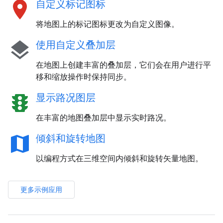
location_on
自定义标记图标
将地图上的标记图标更改为自定义图像。
layers
使用自定义叠加层
在地图上创建丰富的叠加层，它们会在用户进行平
移和缩放操作时保持同步。
traffic
显示路况图层
在丰富的地图叠加层中显示实时路况。
map
倾斜和旋转地图
以编程方式在三维空间内倾斜和旋转矢量地图。
更多示例应用