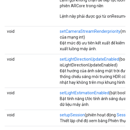
Lệnh gọi không chặn để tiếp tục luồng k
phiên ARCore trong nền
Lệnh này phải được gọi từ onResume()
void
setCameraStreamRenderpriority
(mức
của mạng int)
Đặt mức độ ưu tiên kết xuất để kiểm so
xuất luồng máy ảnh.
void
setLightDirectionUpdateEnabled
(bool
isLightDirectionUpdateEnabled)
Đặt hướng của ánh sáng mặt trời được 
thống chiếu sáng môi trường HDR có 
nhật hay không trên mọi khung hình.
void
setLightEstimationEnabled
(bật boolea
Bật tính năng Ước tính ánh sáng dựa t
dữ liệu máy ảnh.
void
setupSession
(phiên hoạt động
Sessio
Thiết lập chế độ xem bằng Phiên thực 