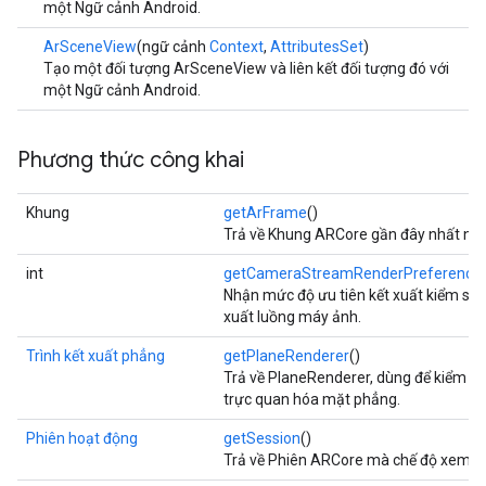
một Ngữ cảnh Android.
ArSceneView
(ngữ cảnh
Context
,
AttributesSet
)
Tạo một đối tượng ArSceneView và liên kết đối tượng đó với
một Ngữ cảnh Android.
Phương thức công khai
Khung
getArFrame
()
Trả về Khung ARCore gần đây nhất nếu
int
getCameraStreamRenderPreference
Nhận mức độ ưu tiên kết xuất kiểm soát
xuất luồng máy ảnh.
Trình kết xuất phẳng
getPlaneRenderer
()
Trả về PlaneRenderer, dùng để kiểm so
trực quan hóa mặt phẳng.
Phiên hoạt động
getSession
()
Trả về Phiên ARCore mà chế độ xem n