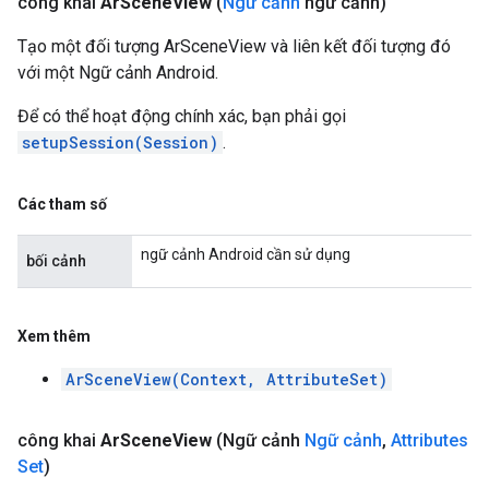
công khai
Ar
Scene
View
(
Ngữ cảnh
ngữ cảnh)
Tạo một đối tượng ArSceneView và liên kết đối tượng đó
với một Ngữ cảnh Android.
Để có thể hoạt động chính xác, bạn phải gọi
setupSession(Session)
.
Các tham số
ngữ cảnh Android cần sử dụng
bối cảnh
Xem thêm
ArSceneView(Context, AttributeSet)
công khai
Ar
Scene
View
(Ngữ cảnh
Ngữ cảnh
,
Attributes
Set
)