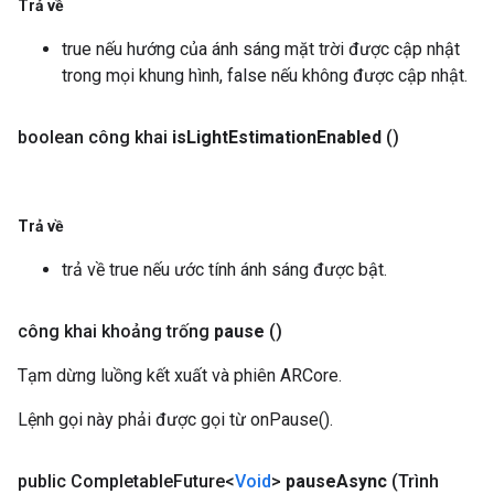
Trả về
true nếu hướng của ánh sáng mặt trời được cập nhật
trong mọi khung hình, false nếu không được cập nhật.
boolean công khai
is
Light
Estimation
Enabled
()
Trả về
trả về true nếu ước tính ánh sáng được bật.
công khai khoảng trống
pause
()
Tạm dừng luồng kết xuất và phiên ARCore.
Lệnh gọi này phải được gọi từ onPause().
public Completable
Future<
Void
>
pause
Async
(Trình