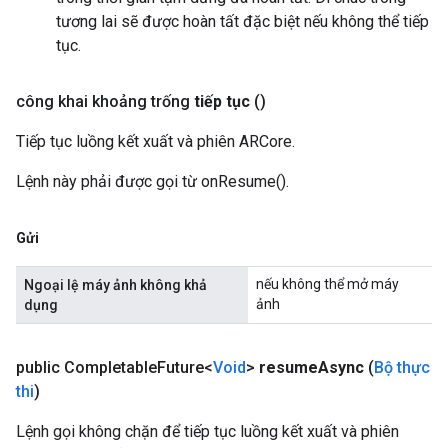
tương lai sẽ được hoàn tất đặc biệt nếu không thể tiếp
tục.
công khai khoảng trống
tiếp tục
()
Tiếp tục luồng kết xuất và phiên ARCore.
Lệnh này phải được gọi từ onResume().
Gửi
nếu không thể mở máy
Ngoại lệ máy ảnh không khả
ảnh
dụng
public Completable
Future<
Void
>
resume
Async
(
Bộ thực
thi
)
Lệnh gọi không chặn để tiếp tục luồng kết xuất và phiên