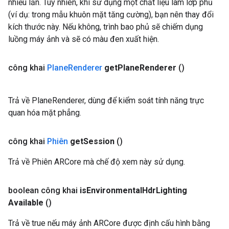
nhiều lần. Tuy nhiên, khi sử dụng một chất liệu làm lớp phủ
(ví dụ: trong mẫu khuôn mặt tăng cường), bạn nên thay đổi
kích thước này. Nếu không, trình bao phủ sẽ chiếm dụng
luồng máy ảnh và sẽ có màu đen xuất hiện.
công khai
Plane
Renderer
get
Plane
Renderer
()
Trả về PlaneRenderer, dùng để kiểm soát tính năng trực
quan hóa mặt phẳng.
công khai
Phiên
get
Session
()
Trả về Phiên ARCore mà chế độ xem này sử dụng.
boolean công khai
is
Environmental
Hdr
Lighting
Available
()
Trả về true nếu máy ảnh ARCore được định cấu hình bằng