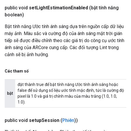
public void
set
Light
Estimation
Enabled
(bật tính năng
boolean)
Bật tính năng Ước tính ánh sáng dựa trên nguồn cấp dữ liệu
máy ảnh. Màu sắc và cường độ của ánh sáng mặt trời gián
tiếp sẽ được điều chỉnh theo các giá trị do công cụ ước tính
ánh sáng của ARCore cung cấp. Các đối tượng Lint trong
cảnh sẽ bị ảnh hưởng.
Các tham số
đặt thành true để bật tính năng Ước tính ánh sáng hoặc
false để sử dụng số liệu ước tính mặc định, tức là cường độ
bật
pixel là 1.0 và giá trị chỉnh màu của màu trắng (1.0, 1.0,
1.0).
public void
setup
Session
(
Phiên
))