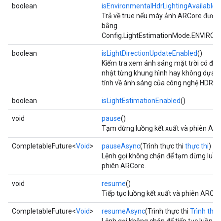
boolean
isEnvironmentalHdrLightingAvailable
()
Trả về true nếu máy ảnh ARCore được 
bằng
Config.LightEstimationMode.ENVIR
boolean
isLightDirectionUpdateEnabled
()
Kiểm tra xem ánh sáng mặt trời có đa
nhật từng khung hình hay không dựa tr
tính về ánh sáng của công nghệ HDR c
boolean
isLightEstimationEnabled
()
void
pause
()
Tạm dừng luồng kết xuất và phiên ARC
CompletableFuture<
Void
>
pauseAsync
(Trình thực thi
thực thi
)
Lệnh gọi không chặn để tạm dừng luồng
phiên ARCore.
void
resume
()
Tiếp tục luồng kết xuất và phiên ARCor
CompletableFuture<
Void
>
resumeAsync
(Trình thực thi
Trình thực