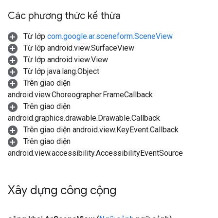
Các phương thức kế thừa
Từ lớp
com.google.ar.sceneform.SceneView
Từ lớp android.view.SurfaceView
Từ lớp android.view.View
Từ lớp java.lang.Object
Trên giao diện
android.view.Choreographer.FrameCallback
Trên giao diện
android.graphics.drawable.Drawable.Callback
Trên giao diện android.view.KeyEvent.Callback
Trên giao diện
android.view.accessibility.AccessibilityEventSource
Xây dựng công cộng