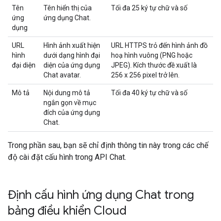
Tên
Tên hiển thị của
Tối đa 25 ký tự chữ và số
ứng
ứng dụng Chat.
dụng
URL
Hình ảnh xuất hiện
URL HTTPS trỏ đến hình ảnh đồ
hình
dưới dạng hình đại
hoạ hình vuông (PNG hoặc
đại diện
diện của ứng dụng
JPEG). Kích thước đề xuất là
Chat avatar.
256 x 256 pixel trở lên.
Mô tả
Nội dung mô tả
Tối đa 40 ký tự chữ và số
ngắn gọn về mục
đích của ứng dụng
Chat.
Trong phần sau, bạn sẽ chỉ định thông tin này trong các chế
độ cài đặt cấu hình trong API Chat.
Định cấu hình ứng dụng Chat trong
bảng điều khiển Cloud