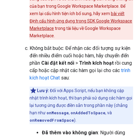
của bạn trong Google Workspace Marketplace. Để
xem lại cấu hình tiện ích bổ sung, hãy xem
bài viết
Định cấu hình ứng dụng trong SDK Google Workspace
Marketplace
trong tài liệu về Google Workspace
Marketplace.
Không bắt buộc: Để nhận các đối tượng sự kiện
đến nhiều điểm cuối hoặc hàm, hãy chuyển đến
phần
Cài đặt kết nối
>
Trình kích hoạt
rồi cung
cấp hoặc cập nhật các hàm gọi lại cho các
trình
kích hoạt Chat
sau:
Lưu ý:
Đối với Apps Script, nếu bạn không cập
nhật trình kích hoạt, thì bạn phải sử dụng các hàm gọi
lại tương ứng được điền sẵn trong phần này (chẳng
hạn như
onMessage
,
onAddedToSpace
, và
onRemovedFromSpace
).
Đã thêm vào không gian
: Người dùng