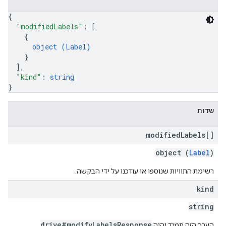
{
"modifiedLabels"
: 
[
{
object (
Label
)
}
]
,
"kind"
: 
string
}
שדות
modified
Labels[]
object (
Label
)
רשימת התוויות שנוספו או עודכנו על ידי הבקשה.
kind
string
drive#modifyLabelsResponse
הערך הזה תמיד יהיה