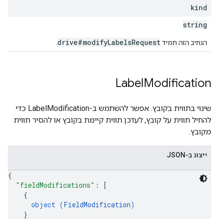
kind
string
drive#modifyLabelsRequest
הנתיב הזה תמיד
.
Label
Modification
שינוי בתווית בקובץ. אפשר להשתמש ב-LabelModification כדי
להחיל תווית על קובץ, לעדכן תווית קיימת בקובץ או להסיר תווית
מקובץ.
ייצוג ב-JSON
{
"fieldModifications"
: 
[
{
object (
FieldModification
)
}