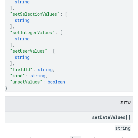
string
]
,
"setSelectionValues"
: 
[
string
]
,
"setIntegerValues"
: 
[
string
]
,
"setUserValues"
: 
[
string
]
,
"fieldId"
: 
string
,
"kind"
: 
string
,
"unsetValues"
: 
boolean
}
שדות
set
Date
Values[]
string