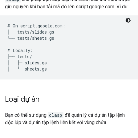
giữ nguyên khi bạn tải mã đó lên script.google.com. Ví dụ:
# On script.google.com:

├── tests/slides.gs

└── tests/sheets.gs

# Locally:

├── tests/

│   ├─ slides.gs

Loại dự án
Bạn có thể sử dụng
clasp
để quản lý cả dự án tập lệnh
độc lập và dự án tập lệnh liên kết với vùng chứa.