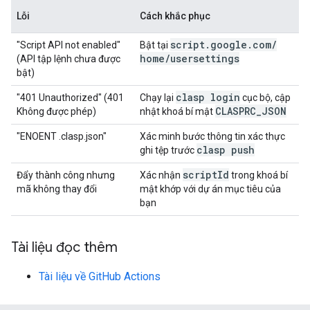
Lỗi
Cách khắc phục
script
.
google
.
com
/
"Script API not enabled"
Bật tại
home
/
usersettings
(API tập lệnh chưa được
bật)
clasp login
"401 Unauthorized" (401
Chạy lại
cục bộ, cập
CLASPRC
_
JSON
Không được phép)
nhật khoá bí mật
"ENOENT .clasp.json"
Xác minh bước thông tin xác thực
clasp push
ghi tệp trước
script
Id
Đẩy thành công nhưng
Xác nhận
trong khoá bí
mã không thay đổi
mật khớp với dự án mục tiêu của
bạn
Tài liệu đọc thêm
Tài liệu về GitHub Actions