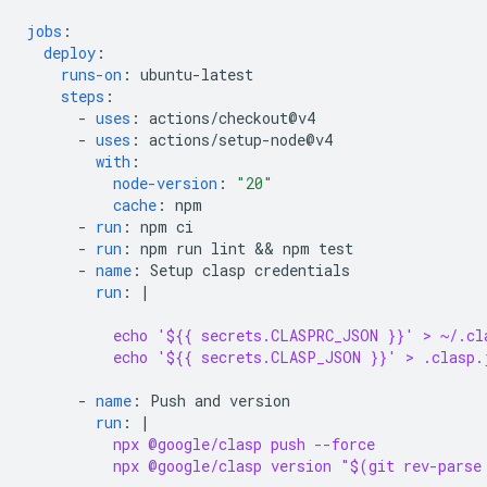
jobs
:
deploy
:
runs-on
:
ubuntu-latest
steps
:
-
uses
:
actions/checkout@v4
-
uses
:
actions/setup-node@v4
with
:
node-version
:
"20"
cache
:
npm
-
run
:
npm ci
-
run
:
npm run lint && npm test
-
name
:
Setup clasp credentials
run
:
|
echo '${{ secrets.CLASPRC_JSON }}' > ~/.cl
echo '${{ secrets.CLASP_JSON }}' > .clasp.
-
name
:
Push and version
run
:
|
npx @google/clasp push --force
npx @google/clasp version "$(git rev-parse