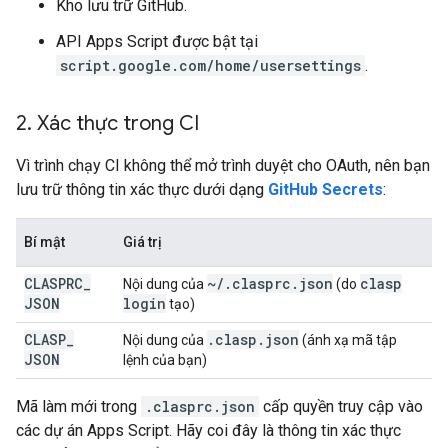
Kho lưu trữ GitHub.
API Apps Script được bật tại
script.google.com/home/usersettings
.
2
.
Xác thực trong CI
Vì trình chạy CI không thể mở trình duyệt cho OAuth, nên bạn
lưu trữ thông tin xác thực dưới dạng
GitHub Secrets
:
Bí mật
Giá trị
CLASPRC
_
~
/
.
clasprc
.
json
clasp
Nội dung của
(do
JSON
login
tạo)
CLASP
_
.
clasp
.
json
Nội dung của
(ánh xạ mã tập
JSON
lệnh của bạn)
Mã làm mới trong
.clasprc.json
cấp quyền truy cập vào
các dự án Apps Script. Hãy coi đây là thông tin xác thực