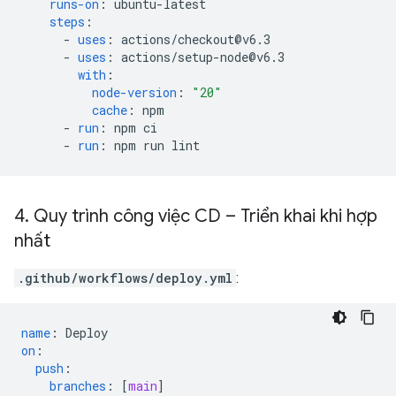
runs-on
:
ubuntu-latest
steps
:
-
uses
:
actions/checkout@v6.3
-
uses
:
actions/setup-node@v6.3
with
:
node-version
:
"20"
cache
:
npm
-
run
:
npm ci
-
run
:
npm run lint
4
.
Quy trình công việc CD – Triển khai khi hợp
nhất
.github/workflows/deploy.yml
:
name
:
Deploy
on
:
push
:
branches
:
[
main
]