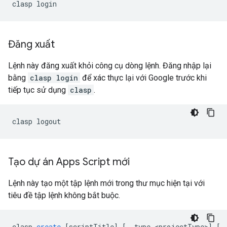
Đăng xuất
Lệnh này đăng xuất khỏi công cụ dòng lệnh. Đăng nhập lại
bằng
clasp login
để xác thực lại với Google trước khi
tiếp tục sử dụng
clasp
.
Tạo dự án Apps Script mới
Lệnh này tạo một tập lệnh mới trong thư mục hiện tại với
tiêu đề tập lệnh không bắt buộc.
clasp
create
[
scriptTitle
]
[
--type <projectType>
]
[
-