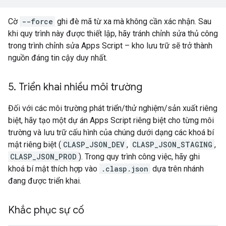
Cờ
--force
ghi đè mã từ xa mà không cần xác nhận. Sau
khi quy trình này được thiết lập, hãy tránh chỉnh sửa thủ công
trong trình chỉnh sửa Apps Script – kho lưu trữ sẽ trở thành
nguồn đáng tin cậy duy nhất.
5
.
Triển khai nhiều môi trường
Đối với các môi trường phát triển/thử nghiệm/sản xuất riêng
biệt, hãy tạo một dự án Apps Script riêng biệt cho từng môi
trường và lưu trữ cấu hình của chúng dưới dạng các khoá bí
mật riêng biệt (
CLASP_JSON_DEV
,
CLASP_JSON_STAGING
,
CLASP_JSON_PROD
). Trong quy trình công việc, hãy ghi
khoá bí mật thích hợp vào
.clasp.json
dựa trên nhánh
đang được triển khai.
Khắc phục sự cố