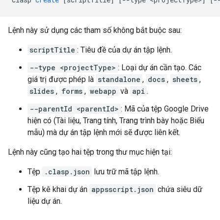
Lệnh này sử dụng các tham số không bắt buộc sau:
scriptTitle
: Tiêu đề của dự án tập lệnh.
--type <projectType>
: Loại dự án cần tạo. Các
giá trị được phép là
standalone
,
docs
,
sheets
,
slides
,
forms
,
webapp
và
api
.
--parentId <parentId>
: Mã của tệp Google Drive
hiện có (Tài liệu, Trang tính, Trang trình bày hoặc Biểu
mẫu) mà dự án tập lệnh mới sẽ được liên kết.
Lệnh này cũng tạo hai tệp trong thư mục hiện tại:
Tệp
.clasp.json
lưu trữ mã tập lệnh.
Tệp kê khai dự án
appsscript.json
chứa siêu dữ
liệu dự án.