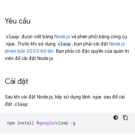
Yêu cầu
clasp
được viết bằng
Node.js
và phân phối bằng công cụ
npm
. Trước khi sử dụng
clasp
, bạn phải cài đặt
Node.js
phiên bản 20.0.0 trở lên
. Bạn phải có đặc quyền của quản trị
viên để cài đặt Node.js.
Cài đặt
Sau khi cài đặt Node.js, hãy sử dụng lệnh
npm
sau để cài
đặt
clasp
:
npm
install
@google
/
clasp
-
g