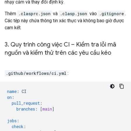
nhạy cảm và thay đổi định kỳ.
Thêm
.clasprc.json
và
.clasp.json
vào
.gitignore
.
Các tệp này chứa thông tin xác thực và không bao giờ được
cam kết.
3
.
Quy trình công việc CI – Kiểm tra lỗi mã
nguồn và kiểm thử trên các yêu cầu kéo
.github/workflows/ci.yml
:
name
:
CI
on
:
pull_request
:
branches
:
[
main
]
jobs
:
check
: