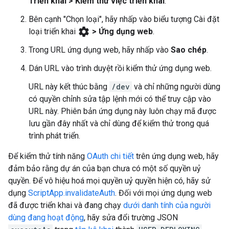
Triển khai > Kiểm thử việc triển khai
.
Bên cạnh "Chọn loại", hãy nhấp vào biểu tượng Cài đặt
settings
loại triển khai
> Ứng dụng web
.
Trong URL ứng dụng web, hãy nhấp vào
Sao chép
.
Dán URL vào trình duyệt rồi kiểm thử ứng dụng web.
URL này kết thúc bằng
/dev
và chỉ những người dùng
có quyền chỉnh sửa tập lệnh mới có thể truy cập vào
URL này. Phiên bản ứng dụng này luôn chạy mã được
lưu gần đây nhất và chỉ dùng để kiểm thử trong quá
trình phát triển.
Để kiểm thử tính năng
OAuth chi tiết
trên ứng dụng web, hãy
đảm bảo rằng dự án của bạn chưa có một số quyền uỷ
quyền. Để vô hiệu hoá mọi quyền uỷ quyền hiện có, hãy sử
dụng
ScriptApp.invalidateAuth
. Đối với mọi ứng dụng web
đã được triển khai và đang chạy
dưới danh tính của người
dùng đang hoạt động
, hãy sửa đổi trường JSON