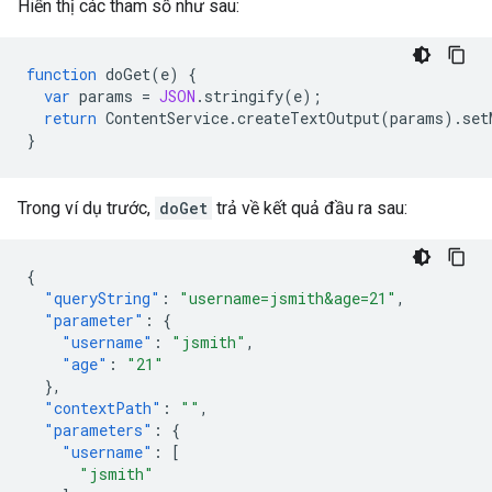
Hiển thị các tham số như sau:
function
doGet
(
e
)
{
var
params
=
JSON
.
stringify
(
e
);
return
ContentService
.
createTextOutput
(
params
).
set
}
Trong ví dụ trước,
doGet
trả về kết quả đầu ra sau:
{
"queryString"
:
"username=jsmith&age=21"
,
"parameter"
:
{
"username"
:
"jsmith"
,
"age"
:
"21"
},
"contextPath"
:
""
,
"parameters"
:
{
"username"
:
[
"jsmith"