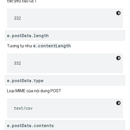
các yêu cầu GET
332
e.postData.length
e.contentLength
Tương tự như
332
e.postData.type
Loại MIME của nội dung POST
text/csv
e.postData.contents