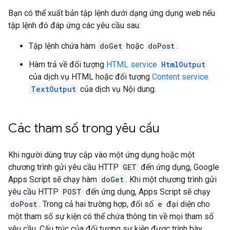
Bạn có thể xuất bản tập lệnh dưới dạng ứng dụng web nếu
tập lệnh đó đáp ứng các yêu cầu sau:
Tập lệnh chứa hàm
doGet
hoặc
doPost
.
Hàm trả về đối tượng
HTML service
HtmlOutput
của dịch vụ HTML hoặc đối tượng
Content service
TextOutput
của dịch vụ Nội dung.
Các tham số trong yêu cầu
Khi người dùng truy cập vào một ứng dụng hoặc một
chương trình gửi yêu cầu HTTP
GET
đến ứng dụng, Google
Apps Script sẽ chạy hàm
doGet
. Khi một chương trình gửi
yêu cầu HTTP
POST
đến ứng dụng, Apps Script sẽ chạy
doPost
. Trong cả hai trường hợp, đối số
e
đại diện cho
một tham số sự kiện có thể chứa thông tin về mọi tham số
yêu cầu. Cấu trúc của đối tượng sự kiện được trình bày