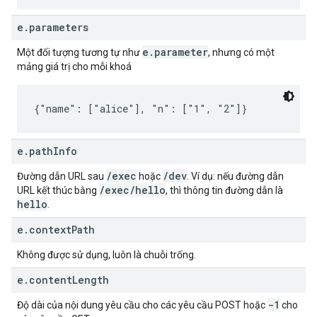
e.parameters
e.parameter
Một đối tượng tương tự như
, nhưng có một
mảng giá trị cho mỗi khoá
{"name": ["alice"], "n": ["1", "2"]}
e.pathInfo
/exec
/dev
Đường dẫn URL sau
hoặc
. Ví dụ: nếu đường dẫn
/exec/hello
URL kết thúc bằng
, thì thông tin đường dẫn là
hello
.
e.contextPath
Không được sử dụng, luôn là chuỗi trống.
e.contentLength
-1
Độ dài của nội dung yêu cầu cho các yêu cầu POST hoặc
cho