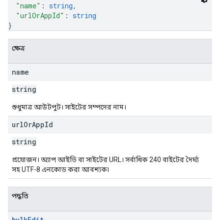
"name"
: 
string
,
"urlOrAppId"
: 
string
}
ক্ষেত্র
name
string
শুধুমাত্র আউটপুট। সাইটের সম্পদের নাম।
url
Or
App
Id
string
প্রয়োজন। অ্যাপ আইডি বা সাইটের URL। সর্বাধিক 240 বাইটের দৈর্ঘ্য
সহ UTF-8 এনকোড করা আবশ্যক৷
পদ্ধতি
bulk
Edit