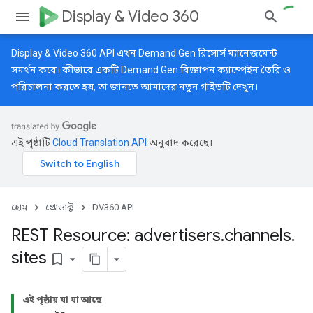
Display & Video 360
Display & Video 360 API এখন Demand Gen রিসোর্স ম্যানেজমেন্ট
সমর্থন করে। কীভাবে একটি Demand Gen বিজ্ঞাপন ক্যাম্পেইন তৈরি ও
পরিচালনা করতে হয়, তা জানতে আমাদের
নতুন গাইডটি
দেখুন।
এই পৃষ্ঠাটি
Cloud Translation API
অনুবাদ করেছে।
হোম
প্রোডাক্ট
DV360 API
REST Resource: advertisers
.
channels
.
sites
bookmark_border
এই পৃষ্ঠায় যা যা আছে