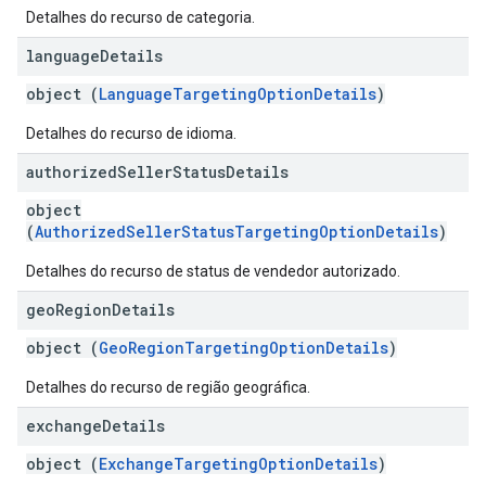
Detalhes do recurso de categoria.
language
Details
object (
LanguageTargetingOptionDetails
)
Detalhes do recurso de idioma.
authorized
Seller
Status
Details
object
(
AuthorizedSellerStatusTargetingOptionDetails
)
Detalhes do recurso de status de vendedor autorizado.
geo
Region
Details
object (
GeoRegionTargetingOptionDetails
)
Detalhes do recurso de região geográfica.
exchange
Details
object (
ExchangeTargetingOptionDetails
)