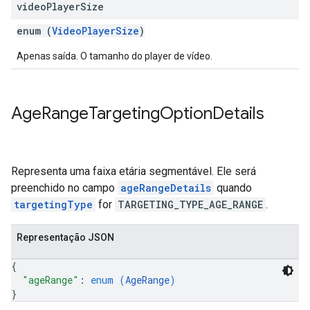
video
Player
Size
enum (
VideoPlayerSize
)
Apenas saída. O tamanho do player de vídeo.
Age
Range
Targeting
Option
Details
Representa uma faixa etária segmentável. Ele será
preenchido no campo
ageRangeDetails
quando
targetingType
for
TARGETING_TYPE_AGE_RANGE
.
Representação JSON
{
"ageRange"
: 
enum (
AgeRange
)
}