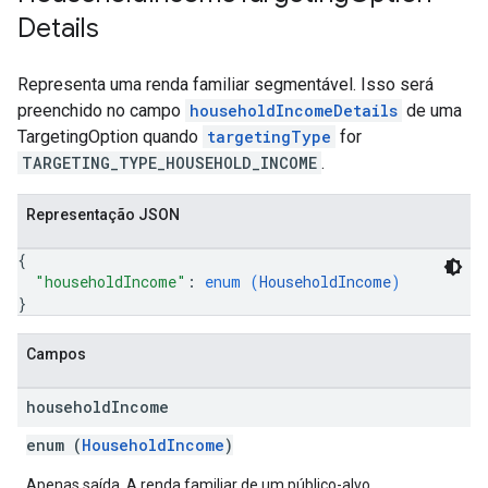
Details
Representa uma renda familiar segmentável. Isso será
preenchido no campo
householdIncomeDetails
de uma
TargetingOption quando
targetingType
for
TARGETING_TYPE_HOUSEHOLD_INCOME
.
Representação JSON
{
"householdIncome"
: 
enum (
HouseholdIncome
)
}
Campos
household
Income
enum (
HouseholdIncome
)
Apenas saída. A renda familiar de um público-alvo.