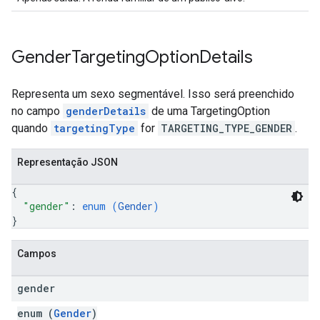
Gender
Targeting
Option
Details
Representa um sexo segmentável. Isso será preenchido
no campo
genderDetails
de uma TargetingOption
quando
targetingType
for
TARGETING_TYPE_GENDER
.
Representação JSON
{
"gender"
: 
enum (
Gender
)
}
Campos
gender
enum (
Gender
)