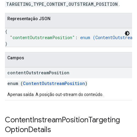
TARGETING_TYPE_CONTENT_OUTSTREAM_POSITION
.
Representação JSON
{
"contentOutstreamPosition"
: 
enum (
ContentOutstream
}
Campos
content
Outstream
Position
enum (
ContentOutstreamPosition
)
Apenas saída. A posição out-stream do conteúdo.
Content
Instream
Position
Targeting
Option
Details