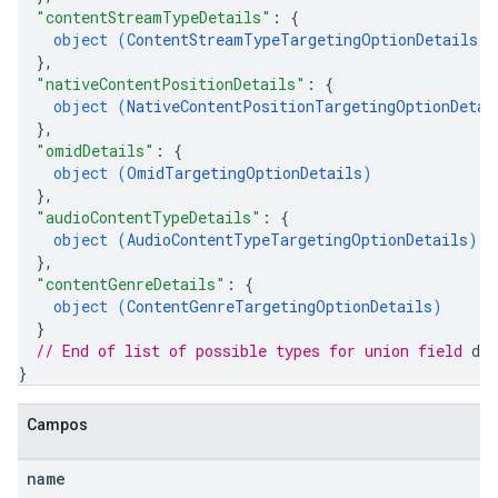
"contentStreamTypeDetails"
: 
{
object (
ContentStreamTypeTargetingOptionDetails
)
}
,
"nativeContentPositionDetails"
: 
{
object (
NativeContentPositionTargetingOptionDetai
}
,
"omidDetails"
: 
{
object (
OmidTargetingOptionDetails
)
}
,
"audioContentTypeDetails"
: 
{
object (
AudioContentTypeTargetingOptionDetails
)
}
,
"contentGenreDetails"
: 
{
object (
ContentGenreTargetingOptionDetails
)
}
// End of list of possible types for union field 
det
}
Campos
name