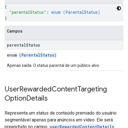
{
"parentalStatus"
: 
enum (
ParentalStatus
)
}
Campos
parental
Status
enum (
ParentalStatus
)
Apenas saída. O status parental de um público-alvo.
User
Rewarded
Content
Targeting
Option
Details
Representa um status de conteúdo premiado do usuário
segmentável apenas para anúncios em vídeo. Ele será
preenchido no campo
userRewardedContentDetails