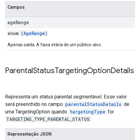
Campos
age
Range
enum (
AgeRange
)
Apenas saída. A faixa etária de um público-alvo.
Parental
Status
Targeting
Option
Details
Representa um status parental segmentável. Esse valor
será preenchido no campo
parentalStatusDetails
de
uma TargetingOption quando
targetingType
for
TARGETING_TYPE_PARENTAL_STATUS
.
Representação JSON