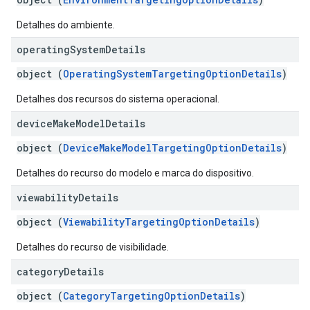
Detalhes do ambiente.
operating
System
Details
object (
OperatingSystemTargetingOptionDetails
)
Detalhes dos recursos do sistema operacional.
device
Make
Model
Details
object (
DeviceMakeModelTargetingOptionDetails
)
Detalhes do recurso do modelo e marca do dispositivo.
viewability
Details
object (
ViewabilityTargetingOptionDetails
)
Detalhes do recurso de visibilidade.
category
Details
object (
CategoryTargetingOptionDetails
)