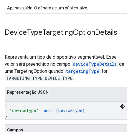
Apenas saída. O gênero de um público-alvo.
Device
Type
Targeting
Option
Details
Representa um tipo de dispositivo segmentável. Esse
valor será preenchido no campo
deviceTypeDetails
de
uma TargetingOption quando
targetingType
for
TARGETING_TYPE_DEVICE_TYPE
.
Representação JSON
{
"deviceType"
: 
enum (
DeviceType
)
}
Campos