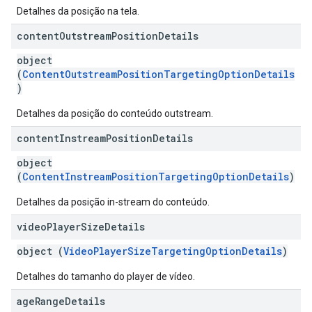
Detalhes da posição na tela.
content
Outstream
Position
Details
object
(
ContentOutstreamPositionTargetingOptionDetails
)
Detalhes da posição do conteúdo outstream.
content
Instream
Position
Details
object
(
ContentInstreamPositionTargetingOptionDetails
)
Detalhes da posição in-stream do conteúdo.
video
Player
Size
Details
object (
VideoPlayerSizeTargetingOptionDetails
)
Detalhes do tamanho do player de vídeo.
age
Range
Details