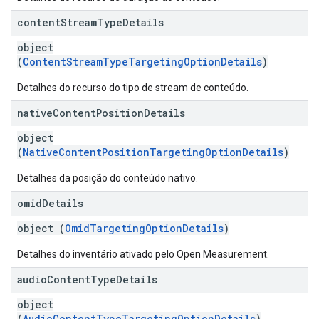
content
Stream
Type
Details
object
(
ContentStreamTypeTargetingOptionDetails
)
Detalhes do recurso do tipo de stream de conteúdo.
native
Content
Position
Details
object
(
NativeContentPositionTargetingOptionDetails
)
Detalhes da posição do conteúdo nativo.
omid
Details
object (
OmidTargetingOptionDetails
)
Detalhes do inventário ativado pelo Open Measurement.
audio
Content
Type
Details
object
(
AudioContentTypeTargetingOptionDetails
)