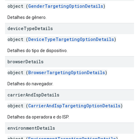
object (
GenderTargetingOptionDetails
)
Detalhes de gênero.
device
Type
Details
object (
DeviceTypeTargetingOptionDetails
)
Detalhes do tipo de dispositivo.
browser
Details
object (
BrowserTargetingOptionDetails
)
Detalhes do navegador.
carrier
And
Isp
Details
object (
CarrierAndIspTargetingOptionDetails
)
Detalhes da operadora e do ISP.
environment
Details
object (
EnvironmentTargetingOptionDetails
)