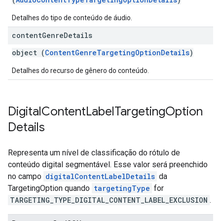
Detalhes do tipo de conteúdo de áudio.
content
Genre
Details
object (
ContentGenreTargetingOptionDetails
)
Detalhes do recurso de gênero do conteúdo.
Digital
Content
Label
Targeting
Option
Details
Representa um nível de classificação do rótulo de
conteúdo digital segmentável. Esse valor será preenchido
no campo
digitalContentLabelDetails
da
TargetingOption quando
targetingType
for
TARGETING_TYPE_DIGITAL_CONTENT_LABEL_EXCLUSION
.