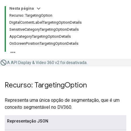
Nesta página
Recurso: TargetingOption
DigitalContentLabelTargetingOptionDetails
SensitiveCategoryTargetingOptionDetails
AppCategoryTargetingOptionDetails
OnScreenPositionTargetingOptionDetails
A API Display & Video 360 v2 foi desativada.
Recurso: Targeting
Option
Representa uma única opção de segmentação, que é um
conceito segmentável no DV360.
Representação JSON