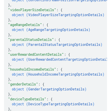
}
,
"videoPlayerSizeDetails"
: 
{
object (
VideoPlayerSizeTargetingOptionDetails
)
}
,
"ageRangeDetails"
: 
{
object (
AgeRangeTargetingOptionDetails
)
}
,
"parentalStatusDetails"
: 
{
object (
ParentalStatusTargetingOptionDetails
)
}
,
"userRewardedContentDetails"
: 
{
object (
UserRewardedContentTargetingOptionDetails
}
,
"householdIncomeDetails"
: 
{
object (
HouseholdIncomeTargetingOptionDetails
)
}
,
"genderDetails"
: 
{
object (
GenderTargetingOptionDetails
)
}
,
"deviceTypeDetails"
: 
{
object (
DeviceTypeTargetingOptionDetails
)
}
,