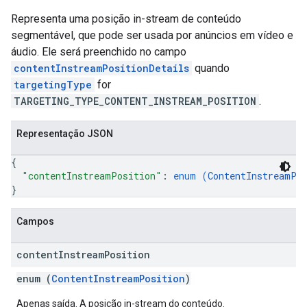
Representa uma posição in-stream de conteúdo
segmentável, que pode ser usada por anúncios em vídeo e
áudio. Ele será preenchido no campo
contentInstreamPositionDetails
quando
targetingType
for
TARGETING_TYPE_CONTENT_INSTREAM_POSITION
.
Representação JSON
{
"contentInstreamPosition"
: 
enum (
ContentInstreamPo
}
Campos
content
Instream
Position
enum (
ContentInstreamPosition
)
Apenas saída. A posição in-stream do conteúdo.