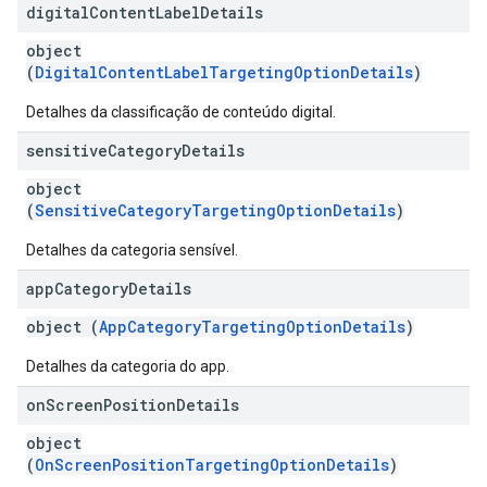
digital
Content
Label
Details
object
(
DigitalContentLabelTargetingOptionDetails
)
Detalhes da classificação de conteúdo digital.
sensitive
Category
Details
object
(
SensitiveCategoryTargetingOptionDetails
)
Detalhes da categoria sensível.
app
Category
Details
object (
AppCategoryTargetingOptionDetails
)
Detalhes da categoria do app.
on
Screen
Position
Details
object
(
OnScreenPositionTargetingOptionDetails
)