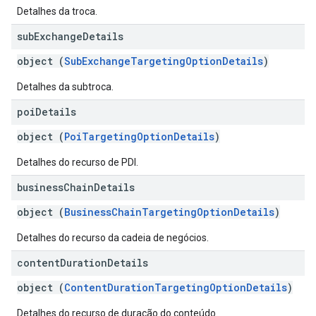
Detalhes da troca.
sub
Exchange
Details
object (
SubExchangeTargetingOptionDetails
)
Detalhes da subtroca.
poi
Details
object (
PoiTargetingOptionDetails
)
Detalhes do recurso de PDI.
business
Chain
Details
object (
BusinessChainTargetingOptionDetails
)
Detalhes do recurso da cadeia de negócios.
content
Duration
Details
object (
ContentDurationTargetingOptionDetails
)
Detalhes do recurso de duração do conteúdo.