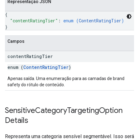
Representação JSON
{
"contentRatingTier"
: 
enum (
ContentRatingTier
)
}
Campos
content
Rating
Tier
enum (
ContentRatingTier
)
Apenas saída. Uma enumeração para as camadas de brand
safety do rótulo de conteúdo.
Sensitive
Category
Targeting
Option
Details
Representa uma categoria sensível segmentável. Isso será