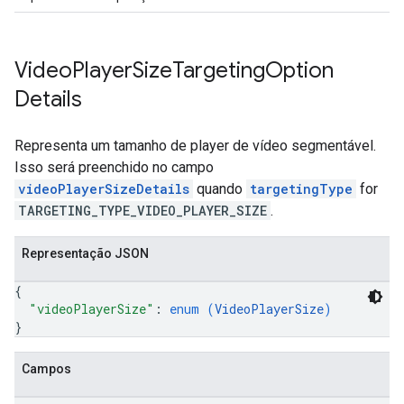
Video
Player
Size
Targeting
Option
Details
Representa um tamanho de player de vídeo segmentável.
Isso será preenchido no campo
videoPlayerSizeDetails
quando
targetingType
for
TARGETING_TYPE_VIDEO_PLAYER_SIZE
.
Representação JSON
{
"videoPlayerSize"
: 
enum (
VideoPlayerSize
)
}
Campos