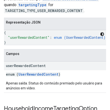
quando
targetingType
for
TARGETING_TYPE_USER_REWARDED_CONTENT
.
Representação JSON
{
"userRewardedContent"
: 
enum (
UserRewardedContent
)
}
Campos
user
Rewarded
Content
enum (
UserRewardedContent
)
Apenas saída. Status do conteúdo premiado pelo usuário para
anúncios em vídeo.
Household
Income
Targeting
Option