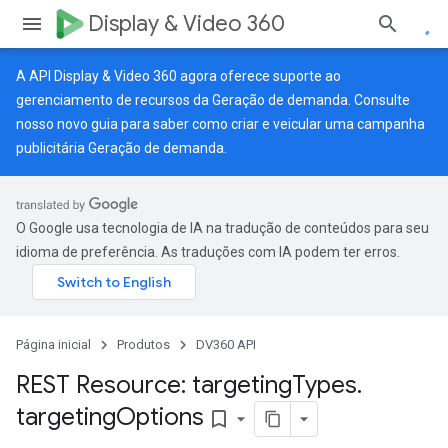
Display & Video 360
A API Display & Video 360 agora oferece suporte ao
gerenciamento de recursos da Geração de demanda. Consulte
nosso
novo guia
para saber como criar e veicular uma campanha
publicitária Geração de demanda.
O Google usa tecnologia de IA na tradução de conteúdos para seu
idioma de preferência. As traduções com IA podem ter erros.
Página inicial
Produtos
DV360 API
REST Resource: targeting
Types
.
targeting
Options
bookmark_border