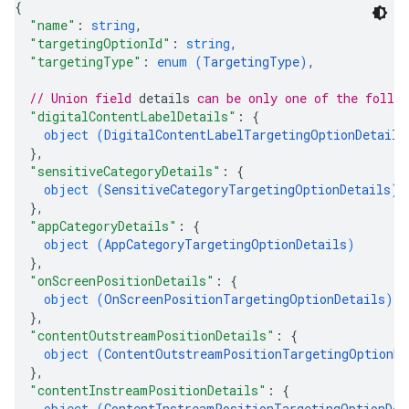
{
"name"
: 
string
,
"targetingOptionId"
: 
string
,
"targetingType"
: 
enum (
TargetingType
)
,
// Union field 
details
 can be only one of the follo
"digitalContentLabelDetails"
: 
{
object (
DigitalContentLabelTargetingOptionDetails
}
,
"sensitiveCategoryDetails"
: 
{
object (
SensitiveCategoryTargetingOptionDetails
)
}
,
"appCategoryDetails"
: 
{
object (
AppCategoryTargetingOptionDetails
)
}
,
"onScreenPositionDetails"
: 
{
object (
OnScreenPositionTargetingOptionDetails
)
}
,
"contentOutstreamPositionDetails"
: 
{
object (
ContentOutstreamPositionTargetingOptionDe
}
,
"contentInstreamPositionDetails"
: 
{
object (
ContentInstreamPositionTargetingOptionDet