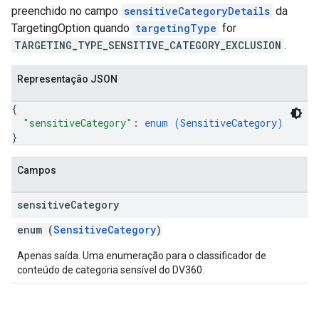
preenchido no campo
sensitiveCategoryDetails
da
TargetingOption quando
targetingType
for
TARGETING_TYPE_SENSITIVE_CATEGORY_EXCLUSION
.
Representação JSON
{
"sensitiveCategory"
: 
enum (
SensitiveCategory
)
}
Campos
sensitive
Category
enum (
SensitiveCategory
)
Apenas saída. Uma enumeração para o classificador de
conteúdo de categoria sensível do DV360.