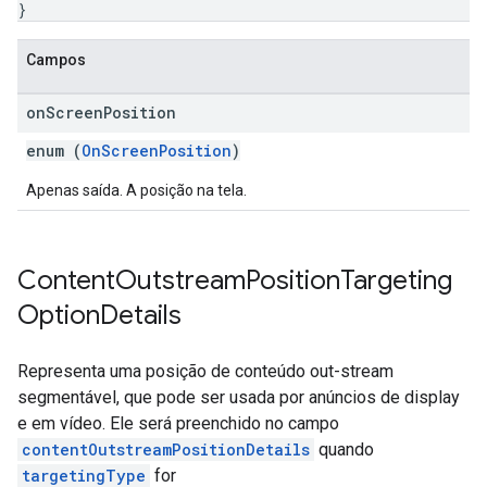
}
Campos
on
Screen
Position
enum (
OnScreenPosition
)
Apenas saída. A posição na tela.
Content
Outstream
Position
Targeting
Option
Details
Representa uma posição de conteúdo out-stream
segmentável, que pode ser usada por anúncios de display
e em vídeo. Ele será preenchido no campo
contentOutstreamPositionDetails
quando
targetingType
for