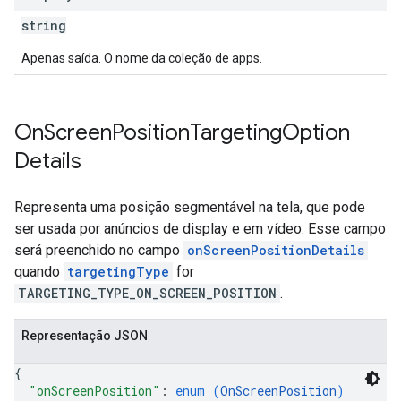
string
Apenas saída. O nome da coleção de apps.
On
Screen
Position
Targeting
Option
Details
Representa uma posição segmentável na tela, que pode
ser usada por anúncios de display e em vídeo. Esse campo
será preenchido no campo
onScreenPositionDetails
quando
targetingType
for
TARGETING_TYPE_ON_SCREEN_POSITION
.
Representação JSON
{
"onScreenPosition"
: 
enum (
OnScreenPosition
)