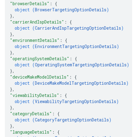
"browserDetails"
: 
{
object (
BrowserTargetingOptionDetails
)
}
,
"carrierAndIspDetails"
: 
{
object (
CarrierAndIspTargetingOptionDetails
)
}
,
"environmentDetails"
: 
{
object (
EnvironmentTargetingOptionDetails
)
}
,
"operatingSystemDetails"
: 
{
object (
OperatingSystemTargetingOptionDetails
)
}
,
"deviceMakeModelDetails"
: 
{
object (
DeviceMakeModelTargetingOptionDetails
)
}
,
"viewabilityDetails"
: 
{
object (
ViewabilityTargetingOptionDetails
)
}
,
"categoryDetails"
: 
{
object (
CategoryTargetingOptionDetails
)
}
,
"languageDetails"
: 
{