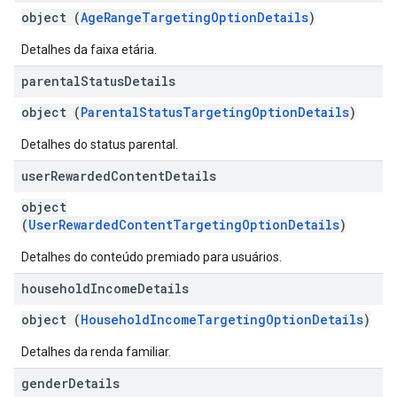
object (
AgeRangeTargetingOptionDetails
)
Detalhes da faixa etária.
parental
Status
Details
object (
ParentalStatusTargetingOptionDetails
)
Detalhes do status parental.
user
Rewarded
Content
Details
object
(
UserRewardedContentTargetingOptionDetails
)
Detalhes do conteúdo premiado para usuários.
household
Income
Details
object (
HouseholdIncomeTargetingOptionDetails
)
Detalhes da renda familiar.
gender
Details