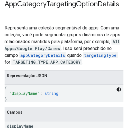
App
Category
Targeting
Option
Details
Representa uma coleção segmentável de apps. Com uma
coleção, você pode segmentar grupos dinâmicos de apps
relacionados mantidos pela plataforma, por exemplo,
All
Apps/Google Play/Games
. Isso será preenchido no
campo
appCategoryDetails
quando
targetingType
for
TARGETING_TYPE_APP_CATEGORY
.
Representação JSON
{
"displayName"
: 
string
}
Campos
display
Name