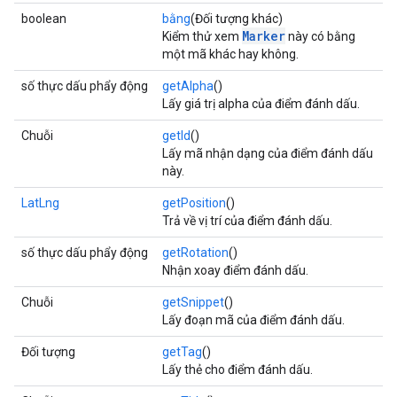
boolean
bằng
(Đối tượng khác)
Marker
Kiểm thử xem
này có bằng
một mã khác hay không.
số thực dấu phẩy động
getAlpha
()
Lấy giá trị alpha của điểm đánh dấu.
Chuỗi
getId
()
Lấy mã nhận dạng của điểm đánh dấu
này.
LatLng
getPosition
()
Trả về vị trí của điểm đánh dấu.
số thực dấu phẩy động
getRotation
()
Nhận xoay điểm đánh dấu.
Chuỗi
getSnippet
()
Lấy đoạn mã của điểm đánh dấu.
Đối tượng
getTag
()
Lấy thẻ cho điểm đánh dấu.