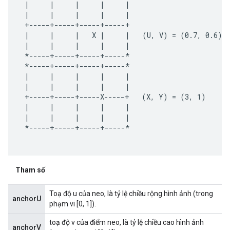
 |     |     |     |     |

 |     |     |     |     |

 +-----+-----+-----+-----+

 |     |     |   X |     |   (U, V) = (0.7, 0.6)

 |     |     |     |     |

 *-----+-----+-----+-----*

 *-----+-----+-----+-----*

 |     |     |     |     |

 |     |     |     |     |

 +-----+-----+-----X-----+   (X, Y) = (3, 1)

 |     |     |     |     |

 |     |     |     |     |

 *-----+-----+-----+-----*

Tham số
Toạ độ u của neo, là tỷ lệ chiều rộng hình ảnh (trong
anchorU
phạm vi [0, 1]).
toạ độ v của điểm neo, là tỷ lệ chiều cao hình ảnh
anchorV