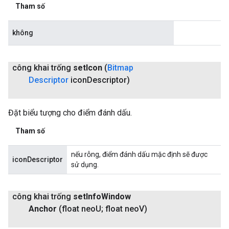
Tham số
không
công khai trống
set
Icon
(
Bitmap
Descriptor
icon
Descriptor)
Đặt biểu tượng cho điểm đánh dấu.
Tham số
nếu rỗng, điểm đánh dấu mặc định sẽ được
iconDescriptor
sử dụng.
công khai trống
set
Info
Window
Anchor
(float neo
U; float neo
V)