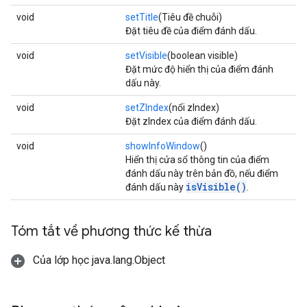
void
setTitle
(Tiêu đề chuỗi)
Đặt tiêu đề của điểm đánh dấu.
void
setVisible
(boolean visible)
Đặt mức độ hiển thị của điểm đánh
dấu này.
void
setZIndex
(nổi zIndex)
Đặt zIndex của điểm đánh dấu.
void
showInfoWindow
()
Hiển thị cửa sổ thông tin của điểm
đánh dấu này trên bản đồ, nếu điểm
isVisible()
đánh dấu này
.
Tóm tắt về phương thức kế thừa
Của lớp học java.lang.Object