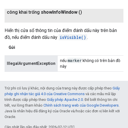
công khai trống
show
Info
Window
()
Hiển thị cửa sổ thông tin của điểm đánh dấu này trên bản
đồ, nếu điểm đánh dấu này
isVisible()
.
Gửi
marker
nếu
không có trên bản đồ
IllegalArgumentException
này
Trừ phi có lưu ý khác, nội dung của trang này được cấp phép theo
Giấy
phép ghi nhận tác giả 4.0 của Creative Commons
và các mẫu mã lập
trình được cấp phép theo
Giấy phép Apache 2.0
. Để biết thông tin chi
tiết, vui lòng tham khảo
Chính sách trang web của Google Developers
.
Java là nhãn hiệu đã đăng ký của Oracle và/hoặc các đơn vị liên kết với
Oracle.
Cập nhật lần gần đây nhất: 2026-07-12 UTC.