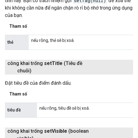
tính này. Bạn có trách nhiệm gọi
setTag(null)
để xoá thẻ
khi không cần nữa để ngăn chặn rò rỉ bộ nhớ trong ứng dụng
của bạn.
Tham số
nếu rỗng, thẻ sẽ bị xoá.
thẻ
công khai trống
set
Title
(Tiêu đề
chuỗi)
Đặt tiêu đề của điểm đánh dấu.
Tham số
nếu rỗng, tiêu đề sẽ bị xoá.
tiêu đề
công khai trống
set
Visible
(boolean