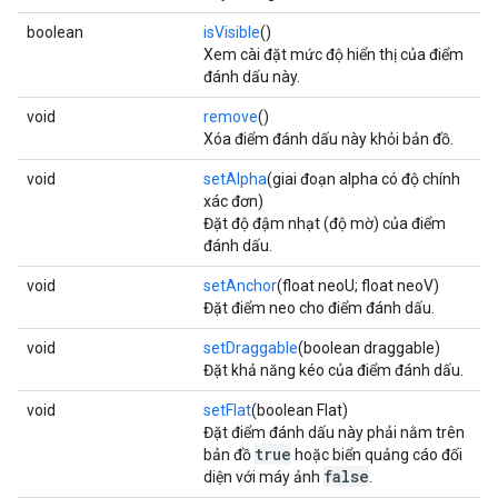
boolean
isVisible
()
Xem cài đặt mức độ hiển thị của điểm
đánh dấu này.
void
remove
()
Xóa điểm đánh dấu này khỏi bản đồ.
void
setAlpha
(giai đoạn alpha có độ chính
xác đơn)
Đặt độ đậm nhạt (độ mờ) của điểm
đánh dấu.
void
setAnchor
(float neoU; float neoV)
Đặt điểm neo cho điểm đánh dấu.
void
setDraggable
(boolean draggable)
Đặt khả năng kéo của điểm đánh dấu.
void
setFlat
(boolean Flat)
Đặt điểm đánh dấu này phải nằm trên
true
bản đồ
hoặc biển quảng cáo đối
false
diện với máy ảnh
.