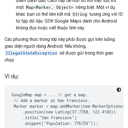
điểm đánh dấu. Cách này dễ hơn so với việc lưu trữ
một
Map<Marker, Object>
riêng biệt. Một ví dụ
khác: bạn có thể liên kết mã
String
tương ứng với ID
từ tập dữ liệu. SDK Google Maps dành cho Android
không đọc hoặc viết thuộc tính này.
Các phương thức trong lớp này phải được gọi trên luồng
giao diện người dùng Android. Nếu không,
IllegalStateException
sẽ được gửi trong thời gian
chạy.
Ví dụ:
GoogleMap map = ... // get a map.

 // Add a marker at San Francisco.

 Marker marker = map.addMarker(new MarkerOptions()

     .position(new LatLng(37.7750, 122.4183))

     .title("San Francisco")

     .snippet("Population: 776733"));
