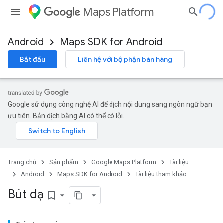
Maps Platform
Android
Maps SDK for Android
Bắt đầu
Liên hệ với bộ phận bán hàng
Google sử dụng công nghệ AI để dịch nội dung sang ngôn ngữ bạn
ưu tiên. Bản dịch bằng AI có thể có lỗi.
Trang chủ
Sản phẩm
Google Maps Platform
Tài liệu
Android
Maps SDK for Android
Tài liệu tham khảo
Bút dạ
bookmark_border