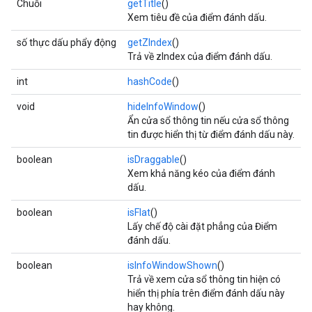
Chuỗi
getTitle
()
Xem tiêu đề của điểm đánh dấu.
số thực dấu phẩy động
getZIndex
()
Trả về zIndex của điểm đánh dấu.
int
hashCode
()
void
hideInfoWindow
()
Ẩn cửa sổ thông tin nếu cửa sổ thông
tin được hiển thị từ điểm đánh dấu này.
boolean
isDraggable
()
Xem khả năng kéo của điểm đánh
dấu.
boolean
isFlat
()
Lấy chế độ cài đặt phẳng của Điểm
đánh dấu.
boolean
isInfoWindowShown
()
Trả về xem cửa sổ thông tin hiện có
hiển thị phía trên điểm đánh dấu này
hay không.