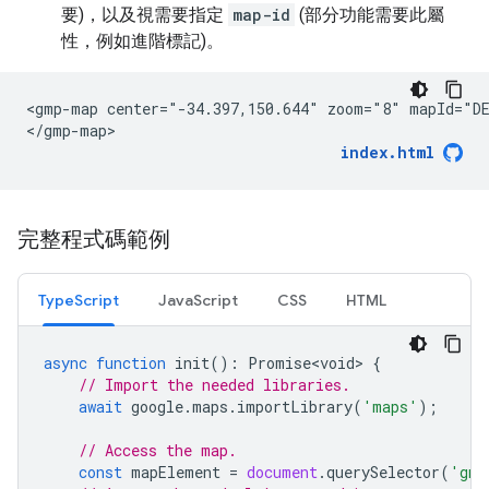
要)，以及視需要指定
map-id
(部分功能需要此屬
性，例如進階標記)。
<gmp-map center="-34.397,150.644" zoom="8" mapId="DE
</gmp-map>
index.html
完整程式碼範例
TypeScript
JavaScript
CSS
HTML
async
function
init
()
:
Promise<void>
{
// Import the needed libraries.
await
google
.
maps
.
importLibrary
(
'maps'
);
// Access the map.
const
mapElement
=
document
.
querySelector
(
'gmp