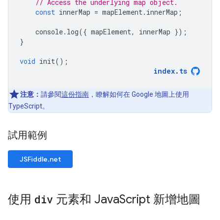
// Access the underlying map object.
const
innerMap
=
mapElement
.
innerMap
;
console
.
log
({
mapElement
,
innerMap
});
}
void
init
();
index
.
ts
注意：
請參閱
這份指南
，瞭解如何在 Google 地圖上使用
TypeScript。
試用範例
JSFiddle.net
使用
div
元素和 Java
Script 新增地圖