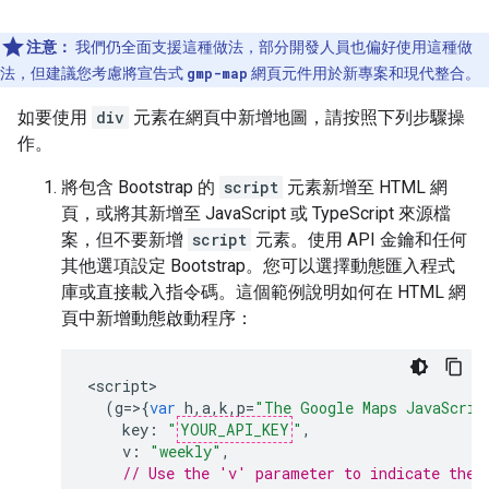
注意：
我們仍全面支援這種做法，部分開發人員也偏好使用這種做
法，但建議您考慮將宣告式
gmp-map
網頁元件用於新專案和現代整合。
如要使用
div
元素在網頁中新增地圖，請按照下列步驟操
作。
將包含 Bootstrap 的
script
元素新增至 HTML 網
頁，或將其新增至 JavaScript 或 TypeScript 來源檔
案，但不要新增
script
元素。使用 API 金鑰和任何
其他選項設定 Bootstrap。您可以選擇動態匯入程式
庫或直接載入指令碼。這個範例說明如何在 HTML 網
頁中新增動態啟動程序：
<
script
(
g
=>{
var
h
,
a
,
k
,
p
=
"The Google Maps JavaScrip
key
:
"
YOUR_API_KEY
"
,
v
:
"weekly"
,
// Use the 'v' parameter to indicate the 