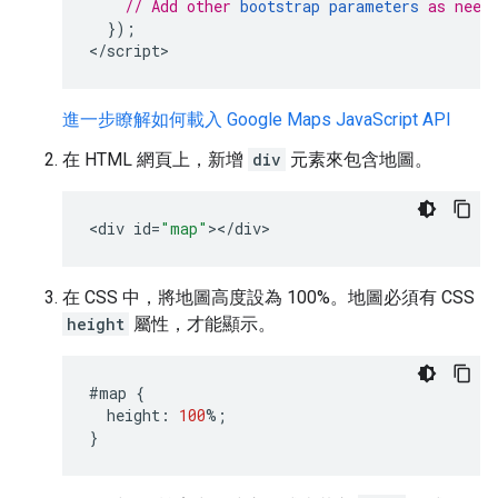
// Add other 
bootstrap parameters
 as need
});
<
/script
>
進一步瞭解如何載入 Google Maps JavaScript API
在 HTML 網頁上，新增
div
元素來包含地圖。
<
div
id
=
"map"
><
/
div
>
在 CSS 中，將地圖高度設為 100%。地圖必須有 CSS
height
屬性，才能顯示。
#map
{
height
:
100
%
;
}