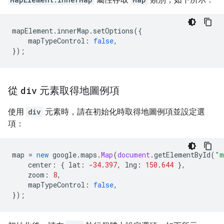
mapElement
.
innerMap
.
setOptions
({
mapTypeControl
:
false
,
});
從
div
元素取得地圖例項
使用
div
元素時，請在初始化時取得地圖例項並設定選
項：
map
=
new
google
.
maps
.
Map
(
document
.
getElementById
(
"m
center
:
{
lat
:
-
34.397
,
lng
:
150.644
},
zoom
:
8
,
mapTypeControl
:
false
,
});