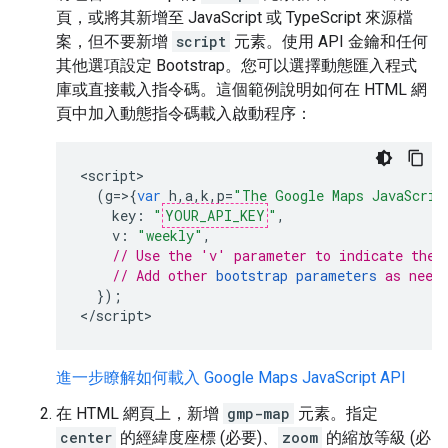
頁，或將其新增至 JavaScript 或 TypeScript 來源檔
案，但不要新增
script
元素。使用 API 金鑰和任何
其他選項設定 Bootstrap。您可以選擇動態匯入程式
庫或直接載入指令碼。這個範例說明如何在 HTML 網
頁中加入動態指令碼載入啟動程序：
<
script
(
g
=>{
var
h
,
a
,
k
,
p
=
"The Google Maps JavaScrip
key
:
"
YOUR_API_KEY
"
,
v
:
"weekly"
,
// Use the 'v' parameter to indicate the 
// Add other 
bootstrap parameters
 as need
});
<
/script
>
進一步瞭解如何載入 Google Maps JavaScript API
在 HTML 網頁上，新增
gmp-map
元素。指定
center
的經緯度座標 (必要)、
zoom
的縮放等級 (必