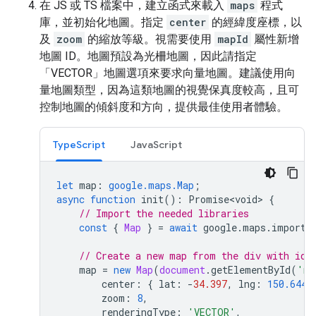
在 JS 或 TS 檔案中，建立函式來載入
maps
程式
庫，並初始化地圖。指定
center
的經緯度座標，以
及
zoom
的縮放等級。視需要使用
mapId
屬性新增
地圖 ID。地圖預設為光柵地圖，因此請指定
「VECTOR」地圖選項來要求向量地圖。建議使用向
量地圖類型，因為這類地圖的視覺保真度較高，且可
控制地圖的傾斜度和方向，提供最佳使用者體驗。
TypeScript
JavaScript
let
map
:
google.maps.Map
;
async
function
init
()
:
Promise<void>
{
// Import the needed libraries
const
{
Map
}
=
await
google
.
maps
.
importL
// Create a new map from the div with id=
map
=
new
Map
(
document
.
getElementById
(
'ma
center
:
{
lat
:
-
34.397
,
lng
:
150.644
zoom
:
8
,
renderingType
:
'VECTOR'
,