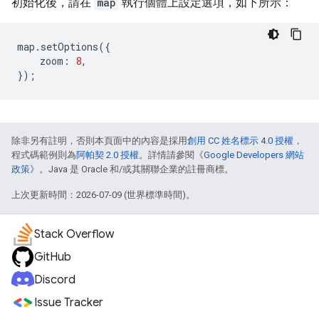
初始化後，請在
map
執行個體上設定選項，如下所示：
map
.
setOptions
({
zoom
:
8
,
});
除非另有註明，否則本頁面中的內容是採用
創用 CC 姓名標示 4.0 授權
，
程式碼範例則為
阿帕契 2.0 授權
。詳情請參閱《
Google Developers 網站
政策
》。Java 是 Oracle 和/或其關聯企業的註冊商標。
上次更新時間：2026-07-09 (世界標準時間)。
Stack Overflow
GitHub
Discord
Issue Tracker