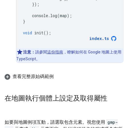
});
console
.
log
(
map
);
}
void
init
();
index
.
ts
注意：
請參閱
這份指南
，瞭解如何在 Google 地圖上使用
TypeScript。
查看完整原始碼範例
在地圖執行個體上設定及取得屬性
如要與地圖例項互動，請選取包含元素。視您使用
gmp-