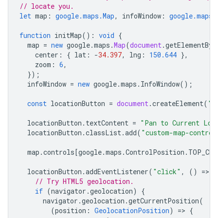
// locate you.
let
map
:
google.maps.Map
,
infoWindow
:
google.maps.
function
initMap
()
:
void
{
map
=
new
google
.
maps
.
Map
(
document
.
getElementByI
center
:
{
lat
:
-
34.397
,
lng
:
150.644
},
zoom
:
6
,
});
infoWindow
=
new
google
.
maps
.
InfoWindow
();
const
locationButton
=
document
.
createElement
(
"b
locationButton
.
textContent
=
"Pan to Current Loc
locationButton
.
classList
.
add
(
"custom-map-control
map
.
controls
[
google
.
maps
.
ControlPosition
.
TOP_CEN
locationButton
.
addEventListener
(
"click"
,
()
=
>
{
// Try HTML5 geolocation.
if
(
navigator
.
geolocation
)
{
navigator
.
geolocation
.
getCurrentPosition
(
(
position
:
GeolocationPosition
)
=
>
{