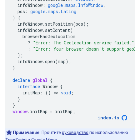
infoWindow
:
google.maps.InfoWindow
,
pos
:
google.maps.LatLng
)
{
infoWindow
.
setPosition
(
pos
);
infoWindow
.
setContent
(
browserHasGeolocation
?
"Error: The Geolocation service failed."
:
"Error: Your browser doesn't support geolo
);
infoWindow
.
open
(
map
);
}
declare
global
{
interface
Window
{
initMap
:
()
=
>
void
;
}
}
window
.
initMap
=
initMap
;
index
.
ts
Примечание.
Прочтите
руководство
по использованию