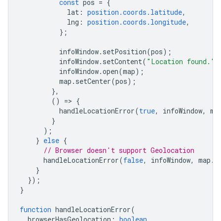
const
pos
=
{
lat
:
position.coords.latitude
,
lng
:
position.coords.longitude
,
};
infoWindow
.
setPosition
(
pos
);
infoWindow
.
setContent
(
"Location found."
)
infoWindow
.
open
(
map
);
map
.
setCenter
(
pos
);
},
()
=
>
{
handleLocationError
(
true
,
infoWindow
,
ma
}
);
}
else
{
// Browser doesn't support Geolocation
handleLocationError
(
false
,
infoWindow
,
map
.
g
}
});
}
function
handleLocationError
(
browserHasGeolocation
:
boolean
,